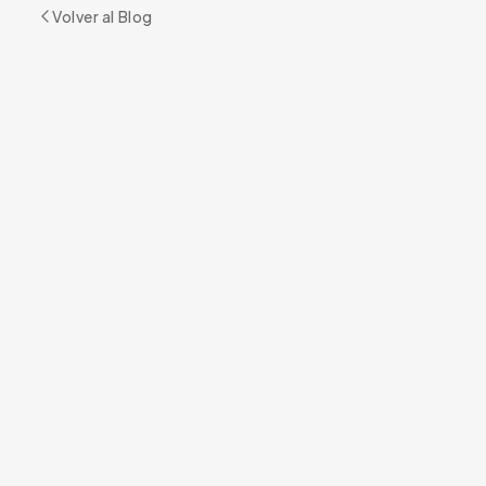
Volver al Blog
¿LISTO PARA COMENZAR?
Reserve su Cita
RESERVAR
+1 305 209 0001
SERVICIO RELACIONADO
Psiquiatría