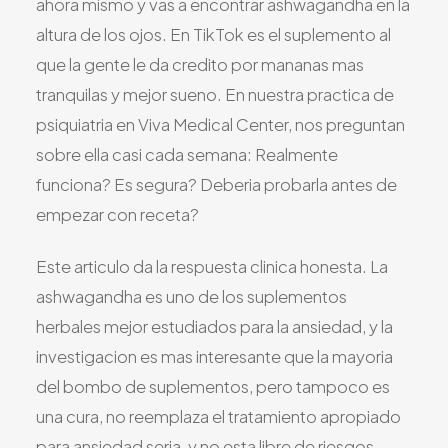
ahora mismo y vas a encontrar ashwagandha en la
Todos los Servicios
altura de los ojos. En TikTok es el suplemento al
que la gente le da credito por mananas mas
tranquilas y mejor sueno. En nuestra practica de
psiquiatria en Viva Medical Center, nos preguntan
TDAH
sobre ella casi cada semana: Realmente
Ansiedad
funciona? Es segura? Deberia probarla antes de
Depresión
empezar con receta?
Trastorno Bipolar
Manejo de Medicamentos
Este articulo da la respuesta clinica honesta. La
ashwagandha es uno de los suplementos
Migraña
herbales mejor estudiados para la ansiedad, y la
Neuropatía Periférica
investigacion es mas interesante que la mayoria
Vértigo y Mareo
del bombo de suplementos, pero tampoco es
Todas las Condiciones
una cura, no reemplaza el tratamiento apropiado
para ansiedad seria, y no esta libre de riesgos.