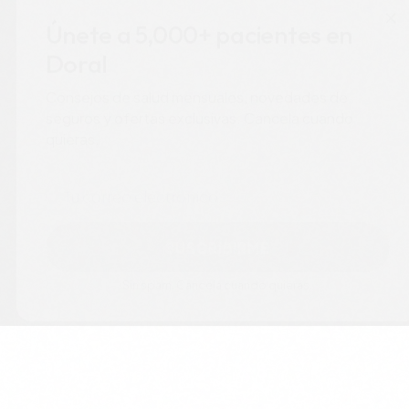
×
Únete a 5,000+ pacientes en
Doral
Consejos de salud mensuales, novedades de
seguros y ofertas exclusivas. Cancela cuando
quieras.
Correo electrónico
SUSCRIBIRME
Sin spam. Cancela cuando quieras.