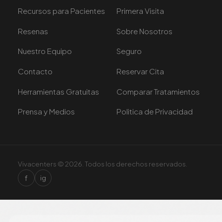
Recursos para Pacientes
Primera Visita
Resenas
Sobre Nosotros
Nuestro Equipo
Seguro
Contacto
Reservar Cita
Herramientas Gratuitas
Comparar Tratamientos
Prensa y Medios
Politica de Privacidad
Vivacenters © 2026. Todos los derechos reservados.
f
ig