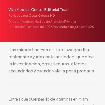
Pediatría
Viva Medical Center Editorial Team
Salud del Adolescente
Revisado por
Oscar Ortega, MD
Salud de la Mujer
Director Medico y Medico de Atencion Primaria
Tratamiento Hormonal
Publicado
10 de abril de 2026
Revisado
3 de julio de 2026
Medicina Concierge
Guía de Medicamentos
Pruebas Genéticas
Una
mirada
honesta
a
si
la
ashwagandha
realmente
ayuda
con
la
ansiedad,
que
dice
Terapia IV
la
investigacion,
dosis
seguras,
efectos
Pérdida de Peso
secundarios
y
cuando
vale
la
pena
probarla.
Terapia con Péptidos
Inyecciones Articulares
Escleroterapia
Laboratorio
Entra a cualquier pasillo de vitaminas en Miami
Neurología