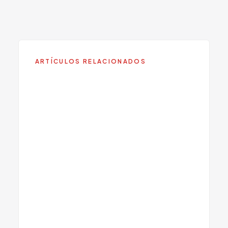
Conozca más sobre este servicio en Viva
Centers.
ARTÍCULOS RELACIONADOS
Ansiedad de Alto
Funcionamiento: La Lucha
Escondida
Como Detener un Ataque de
Panico: Tecnicas Inmediatas
que Funcionan
Tipos de Trastorno Bipolar:
Bipolar I, II y Ciclotimia