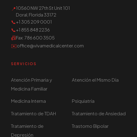
10560 NW 27th St Unit 101
📍
Doral, Florida 33172
📞
+1 305 209 0001
📞
+1 855 848 2236
📠
Fax
: 786 600 3505
✉️
office@vivamedicalcenter.com
SERVICIOS
Atención Primaria y
Atención el Mismo Día
Medicina Familiar
Medicina Interna
Psiquiatría
Tratamiento de TDAH
Tratamiento de Ansiedad
Tratamiento de
Trastorno Bipolar
Depresión