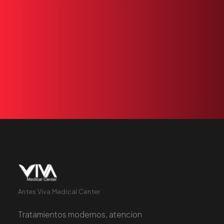
Nuestro
equipo
está
listo
para
atenderle.
Reserve
una
cita
o
llámenos
directamente.
+1 305 209 0001
RESERVAR
Antes Viva Medical Center
Tratamientos modernos, atencion