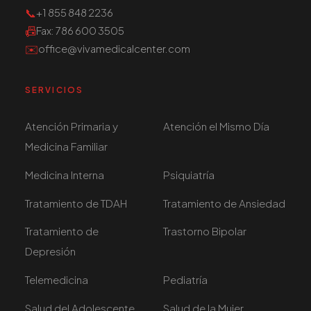
📞
+1 855 848 2236
📠
Fax
: 786 600 3505
✉️
office@vivamedicalcenter.com
SERVICIOS
Atención Primaria y
Atención el Mismo Día
Medicina Familiar
Medicina Interna
Psiquiatría
Tratamiento de TDAH
Tratamiento de Ansiedad
Tratamiento de
Trastorno Bipolar
Depresión
Telemedicina
Pediatría
Salud del Adolescente
Salud de la Mujer