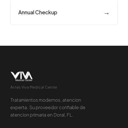
Todos los Servicios
→
Annual Checkup
TDAH
Ansiedad
Depresión
Trastorno Bipolar
Manejo de Medicamentos
Migraña
Antes Viva Medical Center
Neuropatía Periférica
Tratamientos modernos, atencion
Vértigo y Mareo
experta. Su proveedor confiable de
Todas las Condiciones
atencion primaria en Doral, FL.