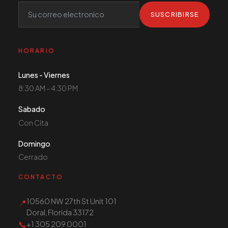
SUSCRIBIRSE
HORARIO
Lunes - Viernes
8:30 AM - 4:30 PM
Sabado
Con Cita
Domingo
Cerrado
CONTACTO
10560 NW 27th St Unit 101
📍
Doral, Florida 33172
📞
+1 305 209 0001