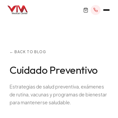
RESERVAR CITA
← BACK TO BLOG
Cuidado Preventivo
+1 305 209 0001
office@vivamedicalcenter.com
Atención Primaria
Estrategias de salud preventiva, exámenes
Lun–Vie 8:30AM–4:30PM · Sáb con cita
Atención el Mismo Día
de rutina, vacunas y programas de bienestar
Medicina Interna
para mantenerse saludable.
Psiquiatría
Telemedicina