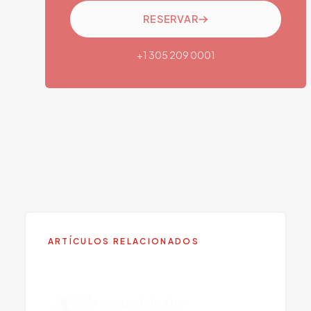
RESERVAR
+1 305 209 0001
SERVICIO RELACIONADO
Neurología
Conozca más sobre este servicio en Viva
Centers.
ARTÍCULOS RELACIONADOS
Ansiedad de Alto
Funcionamiento: La Lucha
Escondida