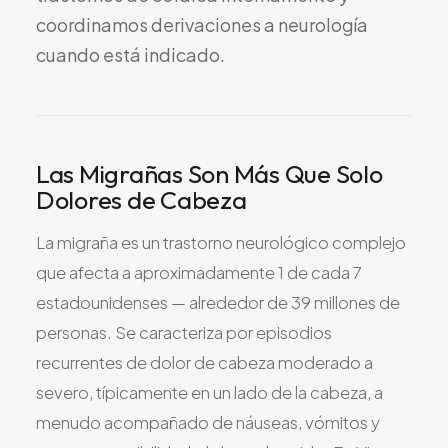
Todos los Servicios
coordinamos
derivaciones
a
neurología
cuando
está
indicado.
TDAH
Las Migrañas Son Más Que Solo
Ansiedad
Dolores de Cabeza
Depresión
Trastorno Bipolar
La migraña es un trastorno neurológico complejo
Manejo de Medicamentos
que afecta a aproximadamente 1 de cada 7
Migraña
estadounidenses — alrededor de 39 millones de
Neuropatía Periférica
personas. Se caracteriza por episodios
Vértigo y Mareo
recurrentes de dolor de cabeza moderado a
severo, típicamente en un lado de la cabeza, a
Todas las Condiciones
menudo acompañado de náuseas, vómitos y