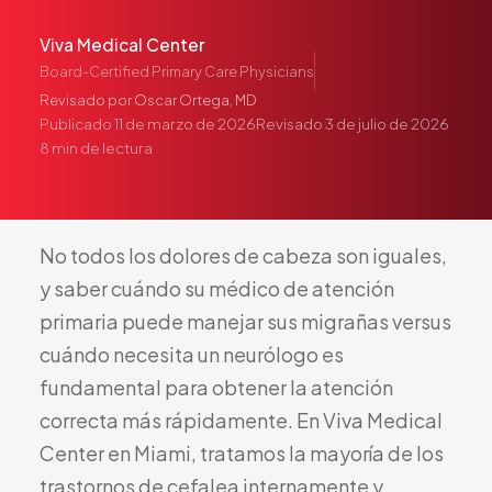
Pediatría
Viva Medical Center
Salud del Adolescente
Board-Certified Primary Care Physicians
Salud de la Mujer
Revisado por
Oscar Ortega, MD
Tratamiento Hormonal
Publicado
11 de marzo de 2026
Revisado
3 de julio de 2026
8
min de lectura
Medicina Concierge
Guía de Medicamentos
Pruebas Genéticas
No
todos
los
dolores
de
cabeza
son
iguales,
Terapia IV
y
saber
cuándo
su
médico
de
atención
Pérdida de Peso
primaria
puede
manejar
sus
migrañas
versus
Terapia con Péptidos
cuándo
necesita
un
neurólogo
es
Inyecciones Articulares
fundamental
para
obtener
la
atención
Escleroterapia
correcta
más
rápidamente.
En
Viva
Medical
Laboratorio
Center
en
Miami,
tratamos
la
mayoría
de
los
Neurología
trastornos
de
cefalea
internamente
y