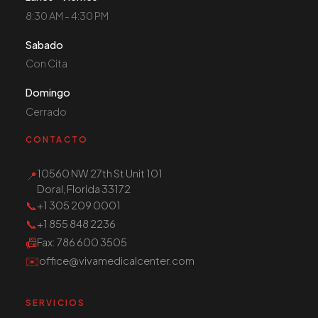
8:30 AM - 4:30 PM
Sabado
Con Cita
Domingo
Cerrado
CONTACTO
10560 NW 27th St Unit 101
📍
Doral, Florida 33172
📞
+1 305 209 0001
📞
+1 855 848 2236
📠
Fax
: 786 600 3505
✉️
office@vivamedicalcenter.com
SERVICIOS