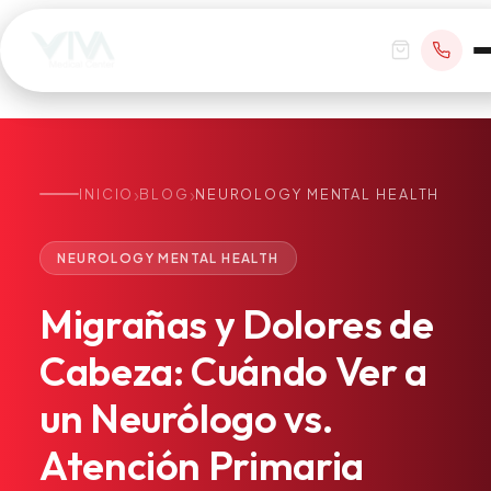
›
›
INICIO
BLOG
NEUROLOGY MENTAL HEALTH
RESERVAR CITA
NEUROLOGY MENTAL HEALTH
+1 305 209 0001
Migrañas
y
Dolores
de
office@vivamedicalcenter.com
Atención Primaria
Cabeza:
Cuándo
Ver
a
Lun–Vie 8:30AM–4:30PM · Sáb con cita
Atención el Mismo Día
un
Neurólogo
vs.
Medicina Interna
Psiquiatría
Atención
Primaria
Telemedicina