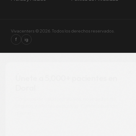
Vivacenters © 2026. Todos los derechos reservados.
f
ig
×
Únete a 5,000+ pacientes en
Doral
Consejos de salud mensuales, novedades de
seguros y ofertas exclusivas. Cancela cuando
quieras.
Correo electrónico