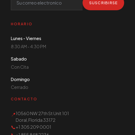
SUSCRIBIRSE
HORARIO
Lunes - Viernes
8:30 AM - 4:30 PM
Sabado
Con Cita
Domingo
Cerrado
CONTACTO
10560 NW 27th St Unit 101
📍
Doral, Florida 33172
📞
+1 305 209 0001
📞
+1 855 848 2236