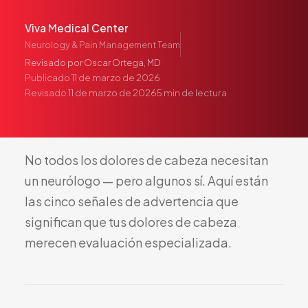
Pediatría
Viva Medical Center
Salud del Adolescente
Neurology & Pain Management Team
Salud de la Mujer
Revisado por
Oscar Ortega, MD
Tratamiento Hormonal
Publicado
11 de marzo de 2026
Revisado
11 de marzo de 2026
5
min de lectura
Medicina Concierge
Guía de Medicamentos
Pruebas Genéticas
No
todos
los
dolores
de
cabeza
necesitan
Terapia IV
un
neurólogo
—
pero
algunos
sí.
Aquí
están
Pérdida de Peso
las
cinco
señales
de
advertencia
que
Terapia con Péptidos
significan
que
tus
dolores
de
cabeza
Inyecciones Articulares
merecen
evaluación
especializada.
Escleroterapia
Laboratorio
Neurología