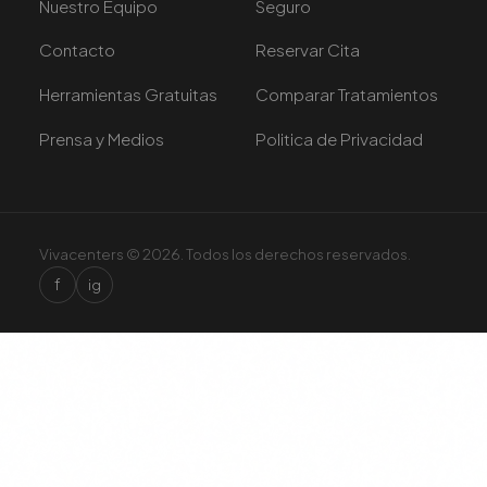
Nuestro Equipo
Seguro
Contacto
Reservar Cita
Herramientas Gratuitas
Comparar Tratamientos
Prensa y Medios
Politica de Privacidad
Vivacenters © 2026. Todos los derechos reservados.
f
ig
×
Únete a 5,000+ pacientes en
Doral