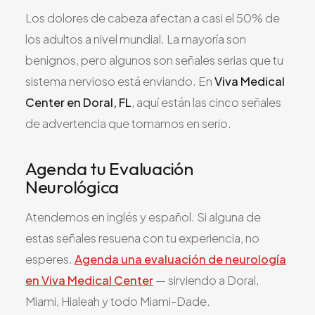
Todos los Servicios
Los dolores de cabeza afectan a casi el 50% de
los adultos a nivel mundial. La mayoría son
benignos, pero algunos son señales serias que tu
sistema nervioso está enviando. En
Viva Medical
TDAH
Center en Doral, FL
, aquí están las cinco señales
Ansiedad
de advertencia que tomamos en serio.
Depresión
Agenda tu Evaluación
Trastorno Bipolar
Neurológica
Manejo de Medicamentos
Migraña
Atendemos en inglés y español. Si alguna de
Neuropatía Periférica
estas señales resuena con tu experiencia, no
Vértigo y Mareo
esperes.
Agenda una evaluación de neurología
Todas las Condiciones
en Viva Medical Center
— sirviendo a Doral,
Miami, Hialeah y todo Miami-Dade.