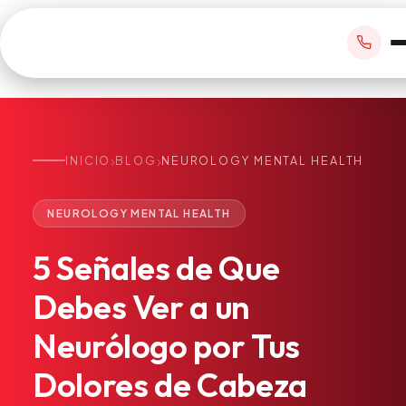
›
›
INICIO
BLOG
NEUROLOGY MENTAL HEALTH
RESERVAR CITA
NEUROLOGY MENTAL HEALTH
+1 305 209 0001
5
Señales
de
Que
office@vivamedicalcenter.com
Atención Primaria
Debes
Ver
a
un
Lun–Vie 8:30AM–4:30PM · Sáb con cita
Atención el Mismo Día
Neurólogo
por
Tus
Medicina Interna
Psiquiatría
Dolores
de
Cabeza
Telemedicina