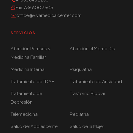
📠
Fax
: 786 600 3505
✉️
office@vivamedicalcenter.com
SERVICIOS
Atención Primaria y
Atención el Mismo Día
Medicina Familiar
Medicina Interna
Psiquiatría
Tratamiento de TDAH
Tratamiento de Ansiedad
Tratamiento de
Trastorno Bipolar
Depresión
Telemedicina
Pediatría
Salud del Adolescente
Salud de la Mujer