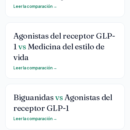
Todos los Servicios
Leer la comparación
→
Agonistas del receptor GLP-
TDAH
1
vs
Medicina del estilo de
Ansiedad
vida
Depresión
Trastorno Bipolar
Leer la comparación
→
Manejo de Medicamentos
Migraña
Biguanidas
vs
Agonistas del
Neuropatía Periférica
Vértigo y Mareo
receptor GLP-1
Todas las Condiciones
Leer la comparación
→