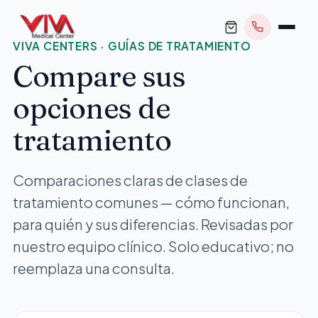
VIVA CENTERS · GUÍAS DE TRATAMIENTO
Compare sus
opciones de
tratamiento
RESERVAR CITA
Comparaciones claras de clases de
+1 305 209 0001
tratamiento comunes — cómo funcionan,
office@vivamedicalcenter.com
Atención Primaria
para quién y sus diferencias. Revisadas por
Lun–Vie 8:30AM–4:30PM · Sáb con cita
Atención el Mismo Día
nuestro equipo clínico. Solo educativo; no
Medicina Interna
reemplaza una consulta.
Psiquiatría
Telemedicina