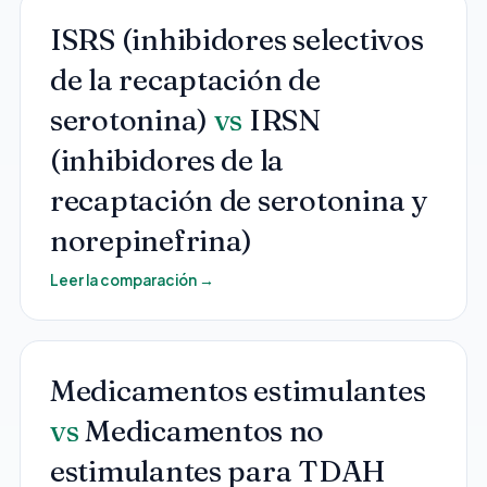
Pediatría
ISRS (inhibidores selectivos
Salud del Adolescente
de la recaptación de
Salud de la Mujer
serotonina)
vs
IRSN
Tratamiento Hormonal
(inhibidores de la
Medicina Concierge
Guía de Medicamentos
recaptación de serotonina y
Pruebas Genéticas
norepinefrina)
Terapia IV
Leer la comparación
→
Pérdida de Peso
Terapia con Péptidos
Inyecciones Articulares
Medicamentos estimulantes
Escleroterapia
vs
Medicamentos no
Laboratorio
estimulantes para TDAH
Neurología