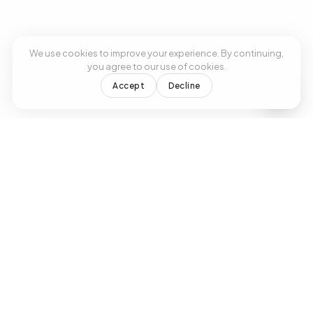
We use cookies to improve your experience. By continuing,
you agree to our use of cookies.
Accept
Decline
Antes Viva Medical Center
Tratamientos modernos, atencion
experta. Su proveedor confiable de
atencion primaria en Doral, FL.