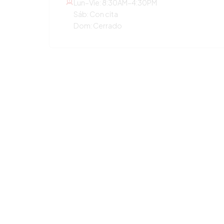
Lun–Vie: 8:30AM–4:30PM
Sáb: Con cita
Dom: Cerrado
OTROS SERVICIOS
Atención Primaria
Medicina de Concierge
Laboratorio Diagnóstico
Chequeo Anual
Orientación en Medicamentos
Atención Pediátrica
Pérdida de Peso