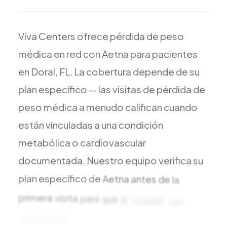
Todos los Servicios
Viva
Centers
ofrece
pérdida
de
peso
médica
en
red
con
Aetna
para
pacientes
TDAH
en
Doral,
FL.
La
cobertura
depende
de
su
Ansiedad
plan
específico
—
las
visitas
de
pérdida
de
Depresión
peso
médica
a
menudo
califican
cuando
Trastorno Bipolar
están
vinculadas
a
una
condición
Manejo de Medicamentos
metabólica
o
cardiovascular
Migraña
documentada.
Nuestro
equipo
verifica
su
Neuropatía Periférica
plan
específico
de
Aetna
antes
de
la
Vértigo y Mareo
primera
visita
para
que
el
copago
sea
Todas las Condiciones
predecible
y
no
haya