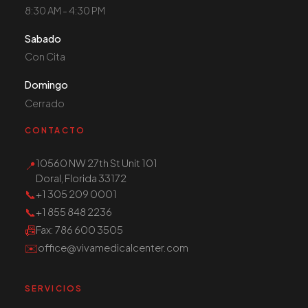
8:30 AM - 4:30 PM
Sabado
Con Cita
Domingo
Cerrado
CONTACTO
10560 NW 27th St Unit 101
📍
Doral, Florida 33172
📞
+1 305 209 0001
📞
+1 855 848 2236
📠
Fax
: 786 600 3505
✉️
office@vivamedicalcenter.com
SERVICIOS