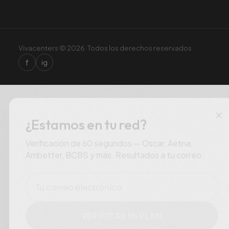
Vivacenters © 2026. Todos los derechos reservados.
f
ig
×
¿Estamos en tu red?
Verificación de 60 segundos — Oscar, Aetna,
Ambetter, BCBS y más. Resultados a tu correo.
Correo electrónico
VERIFICAR MI PLAN