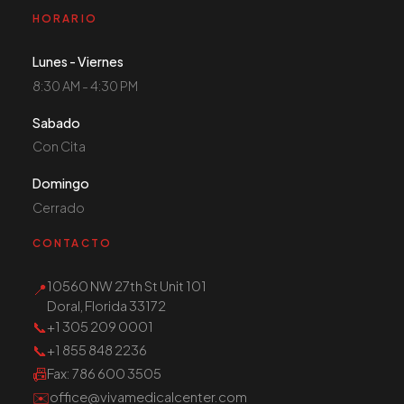
HORARIO
Lunes - Viernes
8:30 AM - 4:30 PM
Sabado
Con Cita
Domingo
Cerrado
CONTACTO
10560 NW 27th St Unit 101
📍
Doral, Florida 33172
📞
+1 305 209 0001
📞
+1 855 848 2236
📠
Fax
: 786 600 3505
✉️
office@vivamedicalcenter.com