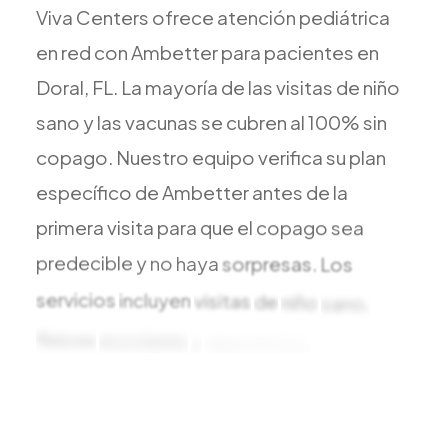
Todos los Servicios
Viva
Centers
ofrece
atención
pediátrica
en
red
con
Ambetter
para
pacientes
en
Doral,
FL.
La
mayoría
de
las
visitas
de
niño
sano
y
las
vacunas
se
cubren
al
100%
sin
TDAH
copago.
Nuestro
equipo
verifica
su
plan
Ansiedad
específico
de
Ambetter
antes
de
la
Depresión
primera
visita
para
que
el
copago
sea
Trastorno Bipolar
predecible
y
no
haya
sorpresas.
Los
Manejo de Medicamentos
servicios
Migraña
incluyen
visitas
de
niño
sano,
Neuropatía Periférica
físicos
escolares
y
deportivos,
vacunas
y
Vértigo y Mareo
Todas las Condiciones