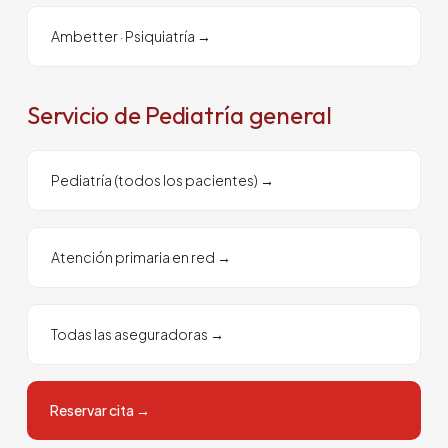
Ambetter
·
Psiquiatría
→
Servicio de Pediatría general
Pediatría (todos los pacientes)
→
Atención primaria en red
→
Todas las aseguradoras
→
Reservar cita
→