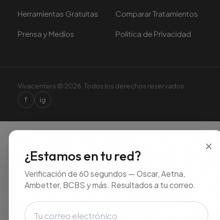
Herramientas Gratuitas
Comparar Tratamientos
Prensa y Medios
Politica de Privacidad
Vivacenters © 2026. Todos los derechos reservados.
f
ig
×
¿Estamos en tu red?
Verificación de 60 segundos — Oscar, Aetna,
Ambetter, BCBS y más. Resultados a tu correo.
Correo electrónico