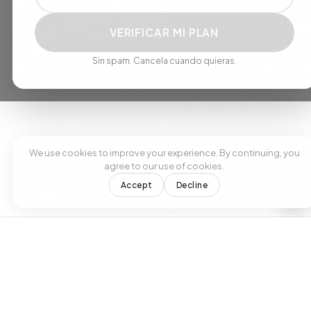
VERIFICAR MI PLAN
We use cookies to improve your experience. By continuing, you
agree to our use of cookies.
Sin spam. Cancela cuando quieras.
Accept
Decline
+1 305 209 0001
+1 305 209 0001
RESERVAR CITA
BOOK NOW