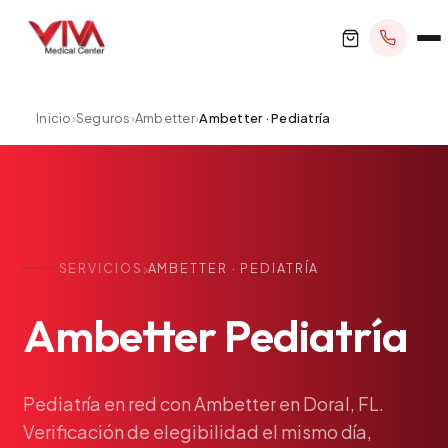
Inicio
›
Seguros
›
Ambetter
›
Ambetter · Pediatría
RESERVAR CITA
+1 305 209 0001
›
SERVICIOS
AMBETTER · PEDIATRÍA
office@vivamedicalcenter.com
Atención Primaria
Ambetter
Pediatría
Lun–Vie 8:30AM–4:30PM · Sáb con cita
Atención el Mismo Día
Medicina Interna
Psiquiatría
Pediatría
en
red
con
Ambetter
en
Doral,
FL.
Verificación
de
elegibilidad
el
mismo
día,
Telemedicina