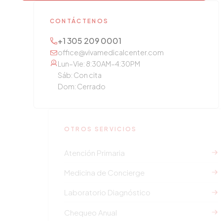
CONTÁCTENOS
+1 305 209 0001
office@vivamedicalcenter.com
Lun–Vie: 8:30AM–4:30PM
Sáb: Con cita
Dom: Cerrado
OTROS SERVICIOS
Atención Primaria
Medicina de Concierge
Laboratorio Diagnóstico
Chequeo Anual