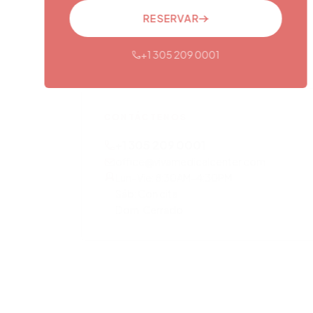
RESERVAR
+1 305 209 0001
CONTÁCTENOS
+1 305 209 0001
office@vivamedicalcenter.com
Lun–Vie: 8:30AM–4:30PM
Sáb: Con cita
Dom: Cerrado
OTROS SERVICIOS
Atención Primaria