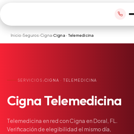
Inicio
›
Seguros
›
Cigna
›
Cigna · Telemedicina
RESERVAR CITA
+1 305 209 0001
›
SERVICIOS
CIGNA · TELEMEDICINA
office@vivamedicalcenter.com
Atención Primaria
Cigna
Telemedicina
Lun–Vie 8:30AM–4:30PM · Sáb con cita
Atención el Mismo Día
Medicina Interna
Psiquiatría
Telemedicina
en
red
con
Cigna
en
Doral,
FL.
Verificación
de
elegibilidad
el
mismo
día,
Telemedicina