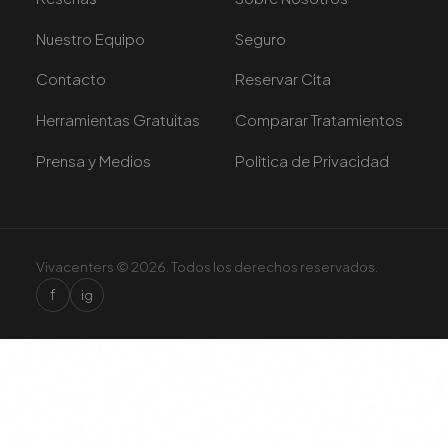
Nuestro Equipo
Seguro
Contacto
Reservar Cita
Herramientas Gratuitas
Comparar Tratamientos
Prensa y Medios
Politica de Privacidad
Vivacenters © 2026. Todos los derechos reservados.
f
ig
×
¿Estamos en tu red?
We use cookies to improve your experience. By continuing,