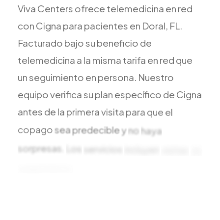
Todos los Servicios
Viva
Centers
ofrece
telemedicina
en
red
con
Cigna
para
pacientes
en
Doral,
FL.
Facturado
bajo
su
beneficio
de
telemedicina
a
la
misma
tarifa
en
red
que
TDAH
un
seguimiento
en
persona.
Nuestro
Ansiedad
equipo
verifica
su
plan
específico
de
Cigna
Depresión
antes
de
la
primera
visita
para
que
el
Trastorno Bipolar
copago
sea
predecible
y
no
haya
Manejo de Medicamentos
sorpresas.
Los
servicios
incluyen
visitas
de
Migraña
Neuropatía Periférica
seguimiento
virtuales
para
ajustes
de
Vértigo y Mareo
medicamentos,
revisión
de
laboratorios,
Todas las Condiciones
chequeos