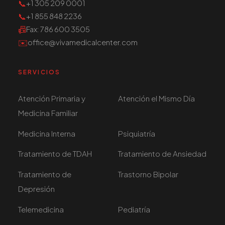
📞
+1 305 209 0001
📞
+1 855 848 2236
📠
Fax
: 786 600 3505
✉️
office@vivamedicalcenter.com
SERVICIOS
Atención Primaria y
Atención el Mismo Día
Medicina Familiar
Medicina Interna
Psiquiatría
Tratamiento de TDAH
Tratamiento de Ansiedad
Tratamiento de
Trastorno Bipolar
Depresión
Telemedicina
Pediatría