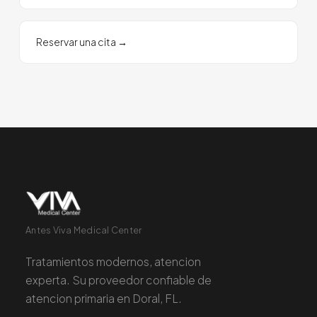
Reservar una cita
→
Antes Viva Medical Center
Tratamientos modernos, atencion
experta. Su proveedor confiable de
atencion primaria en Doral, FL.