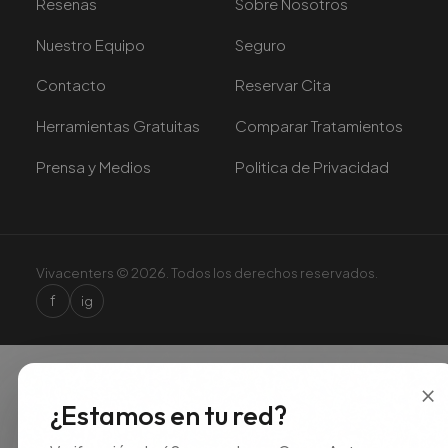
Resenas
Sobre Nosotros
Nuestro Equipo
Seguro
Contacto
Reservar Cita
Herramientas Gratuitas
Comparar Tratamientos
Prensa y Medios
Politica de Privacidad
Vivacenters © 2026. Todos los derechos reservados.
f
ig
×
¿Estamos en tu red?