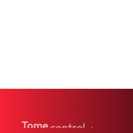
Tratamiento Hormonal
Servicios IV
Servicios Psiquiátricos
Medicina Interna
Pruebas Genéticas
Tome
control
de
su