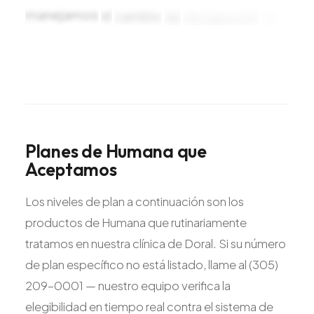
manejamos
el
cambio
de
designación
de
PCP
si
Viva
Planes
de
Humana
que
Aceptamos
Los niveles de plan a continuación son los
productos de Humana que rutinariamente
tratamos en nuestra clínica de Doral. Si su número
de plan específico no está listado, llame al (305)
209-0001 — nuestro equipo verifica la
elegibilidad en tiempo real contra el sistema de