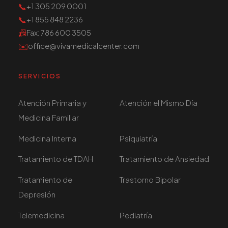
📞
+1 305 209 0001
📞
+1 855 848 2236
📠
Fax
: 786 600 3505
✉️
office@vivamedicalcenter.com
SERVICIOS
Atención Primaria y
Atención el Mismo Día
Medicina Familiar
Medicina Interna
Psiquiatría
Tratamiento de TDAH
Tratamiento de Ansiedad
Tratamiento de
Trastorno Bipolar
Depresión
Telemedicina
Pediatría