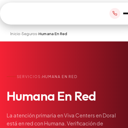
Inicio
›
Seguros
›
Humana En Red
RESERVAR CITA
+1 305 209 0001
›
SERVICIOS
HUMANA EN RED
office@vivamedicalcenter.com
Atención Primaria
Humana
En
Red
Lun–Vie 8:30AM–4:30PM · Sáb con cita
Atención el Mismo Día
Medicina Interna
Psiquiatría
La
atención
primaria
en
Viva
Centers
en
Doral
está
en
red
con
Humana.
Verificación
de
Telemedicina