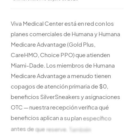
Todos los Servicios
Viva
Medical
Center
está
en
red
con
los
planes
comerciales
de
Humana
y
Humana
TDAH
Medicare
Advantage
(Gold
Plus,
Ansiedad
CareHMO,
Choice
PPO)
que
atienden
Depresión
Miami-Dade.
Los
miembros
de
Humana
Trastorno Bipolar
Medicare
Advantage
a
menudo
tienen
Manejo de Medicamentos
copagos
de
atención
primaria
de
$0,
Migraña
beneficios
SilverSneakers
y
asignaciones
Neuropatía Periférica
OTC
—
nuestra
recepción
verifica
qué
Vértigo y Mareo
beneficios
aplican
a
su
plan
específico
Todas las Condiciones
antes
de
que
reserve.
También