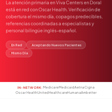
La
atención
primaria
en
Viva
Centers
en
Doral
Pediatría
está
en
red
con
Oscar
Health.
Verificación
de
Salud del Adolescente
cobertura
el
mismo
día,
copagos
predecibles,
Salud de la Mujer
referencias
coordinadas
a
especialistas
y
Tratamiento Hormonal
personal
bilingüe
inglés-español.
Medicina Concierge
Guía de Medicamentos
En Red
Aceptando Nuevos Pacientes
Pruebas Genéticas
Mismo Día
Terapia IV
Pérdida de Peso
Terapia con Péptidos
Inyecciones Articulares
Medicare
Medicaid
Aetna
Cigna
IN-NETWORK:
Escleroterapia
Oscar Health
UnitedHealthcare
Humana
Ambetter
Laboratorio
Neurología