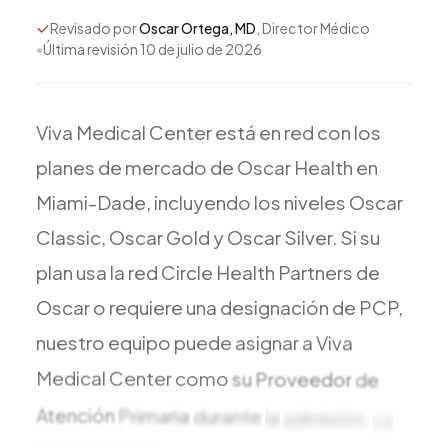
Todos los Servicios
Revisado por
Oscar Ortega, MD
, Director Médico
•
Última revisión
10 de julio de 2026
Viva
Medical
Center
está
en
red
con
los
TDAH
planes
de
mercado
de
Oscar
Health
en
Ansiedad
Miami-Dade,
incluyendo
los
niveles
Oscar
Depresión
Trastorno Bipolar
Classic,
Oscar
Gold
y
Oscar
Silver.
Si
su
Manejo de Medicamentos
plan
usa
la
red
Circle
Health
Partners
de
Migraña
Oscar
o
requiere
una
designación
de
PCP,
Neuropatía Periférica
nuestro
equipo
puede
asignar
a
Viva
Vértigo y Mareo
Medical
Center
como
su
Proveedor
de
Todas las Condiciones
Atención
Primaria
durante
la
admisión.
La