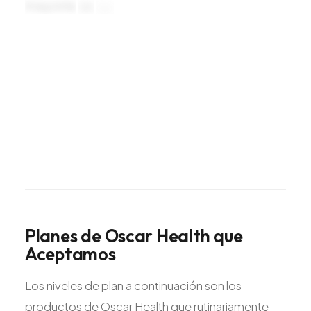
mayoría
de
las
visitas
preventivas
de
Oscar
tienen
Planes
de
Oscar
Health
que
Aceptamos
Los niveles de plan a continuación son los
productos de Oscar Health que rutinariamente