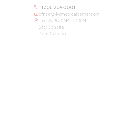
+1 305 209 0001
office@vivamedicalcenter.com
Lun–Vie: 8:30AM–4:30PM
Sáb: Con cita
Dom: Cerrado
OTROS SERVICIOS
Atención Primaria
Medicina de Concierge
Laboratorio Diagnóstico
Chequeo Anual
Orientación en Medicamentos