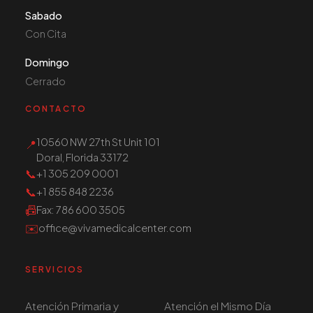
Sabado
Con Cita
Domingo
Cerrado
CONTACTO
10560 NW 27th St Unit 101
📍
Doral, Florida 33172
📞
+1 305 209 0001
📞
+1 855 848 2236
📠
Fax
: 786 600 3505
✉️
office@vivamedicalcenter.com
SERVICIOS
Atención Primaria y
Atención el Mismo Día