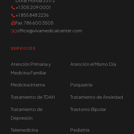
Doral, Florida 33172
📞
+1 305 209 0001
📞
+1 855 848 2236
📠
Fax
: 786 600 3505
✉️
office@vivamedicalcenter.com
SERVICIOS
Atención Primaria y
Atención el Mismo Día
Medicina Familiar
Medicina Interna
Psiquiatría
Tratamiento de TDAH
Tratamiento de Ansiedad
Tratamiento de
Trastorno Bipolar
Depresión
Telemedicina
Pediatría