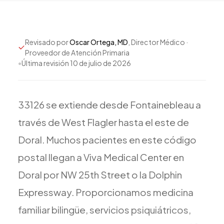
Todos los Servicios
Revisado por
Oscar Ortega, MD
, Director Médico ·
Proveedor de Atención Primaria
•
Última revisión
10 de julio de 2026
TDAH
Ansiedad
Depresión
33126
se
extiende
desde
Fontainebleau
a
Trastorno Bipolar
través
de
West
Flagler
hasta
el
este
de
Manejo de Medicamentos
Doral.
Muchos
pacientes
en
este
código
Migraña
postal
llegan
a
Viva
Medical
Center
en
Neuropatía Periférica
Doral
por
NW
25th
Street
o
la
Dolphin
Vértigo y Mareo
Expressway.
Proporcionamos
medicina
Todas las Condiciones
familiar
bilingüe,
servicios
psiquiátricos,