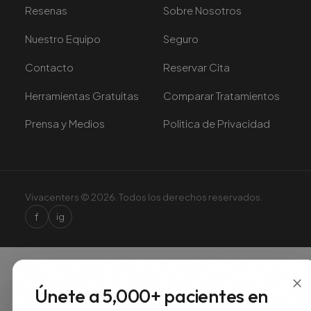
Resenas
Sobre Nosotros
Nuestro Equipo
Seguro
Contacto
Reservar Cita
Herramientas Gratuitas
Comparar Tratamientos
Prensa y Medios
Politica de Privacidad
Vivacenters © 2026. Todos los derechos reservados.
f
ig
×
Únete a 5,000+ pacientes en