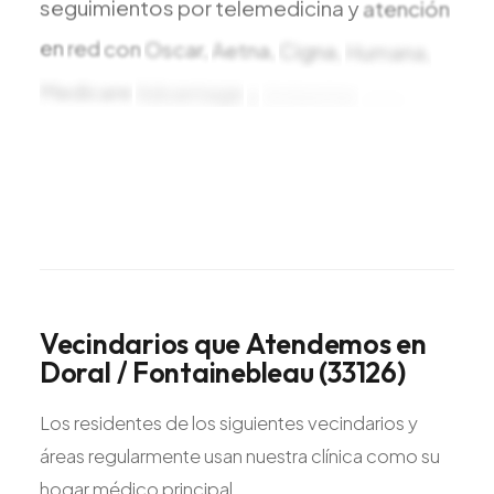
seguimientos
por
telemedicina
y
atención
en
red
con
Oscar,
Aetna,
Cigna,
Humana,
Medicare
Advantage
y
Ambetter
para
residentes
Vecindarios
que
Atendemos
en
Doral
/
Fontainebleau
(33126)
Los residentes de los siguientes vecindarios y
áreas regularmente usan nuestra clínica como su
hogar médico principal.