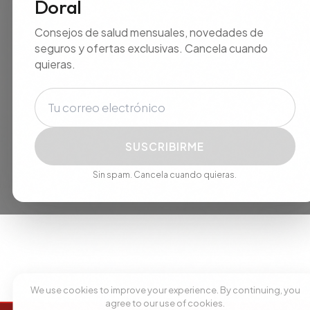
Doral
Consejos de salud mensuales, novedades de
seguros y ofertas exclusivas. Cancela cuando
quieras.
Correo electrónico
SUSCRIBIRME
Sin spam. Cancela cuando quieras.
We use cookies to improve your experience. By continuing, you
agree to our use of cookies.
Accept
Decline
+1 305 209 0001
+1 305 209 0001
RESERVAR CITA
BOOK NOW