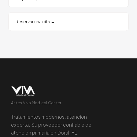
Reservar una cita
→
Antes Viva Medical Center
Tratamientos modernos, atencion
experta. Su proveedor confiable de
atencion primaria en Doral, FL.