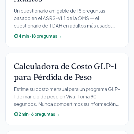
Pediatría
Un cuestionario amigable de 18 preguntas
Salud del Adolescente
basado en el ASRS-v1.1 de la OMS — el
Salud de la Mujer
cuestionario de TDAH en adultos más usado.
Toma unos 4 minutos. Sus respuestas son
Tratamiento Hormonal
⏱
4
min
·
18
preguntas
→
privadas; recibirá su resultado personalizado por
Medicina Concierge
correo.
Guía de Medicamentos
Pruebas Genéticas
Calculadora de Costo GLP-1
Terapia IV
para Pérdida de Peso
Pérdida de Peso
Estime su costo mensual para un programa GLP-
Terapia con Péptidos
1 de manejo de peso en Viva. Toma 90
Inyecciones Articulares
segundos. Nunca compartimos su información
Escleroterapia
sin su consentimiento.
⏱
2
min
·
6
preguntas
→
Laboratorio
Neurología