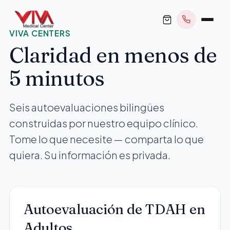
VIVA CENTERS
Claridad en menos de
5 minutos
RESERVAR CITA
Seis autoevaluaciones bilingües
construidas por nuestro equipo clínico.
+1 305 209 0001
Tome lo que necesite — comparta lo que
office@vivamedicalcenter.com
quiera. Su información es privada.
Atención Primaria
Lun–Vie 8:30AM–4:30PM · Sáb con cita
Atención el Mismo Día
Medicina Interna
Autoevaluación de TDAH en
Psiquiatría
Telemedicina
Adultos