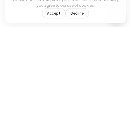
you agree to our use of cookies.
Accept
Decline
Antes Viva Medical Center
Tratamientos modernos, atencion
experta. Su proveedor confiable de
atencion primaria en Doral, FL.
SUSCRIBIRSE