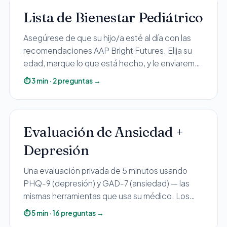
Todos los Servicios
Lista de Bienestar Pediátrico
Asegúrese de que su hijo/a esté al día con las
recomendaciones AAP Bright Futures. Elija su
edad, marque lo que está hecho, y le enviaremos
TDAH
un resumen personalizado con todo lo
⏱
3
min
·
2
preguntas
→
Ansiedad
pendiente.
Depresión
Trastorno Bipolar
Evaluación de Ansiedad +
Manejo de Medicamentos
Depresión
Migraña
Neuropatía Periférica
Una evaluación privada de 5 minutos usando
Vértigo y Mareo
PHQ-9 (depresión) y GAD-7 (ansiedad) — las
mismas herramientas que usa su médico. Los
Todas las Condiciones
resultados se muestran solo en su navegador.
⏱
5
min
·
16
preguntas
→
Compartir su correo es opcional y se usa para