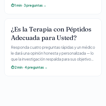
⏱
1
min
·
3
preguntas
→
¿Es la Terapia con Péptidos
Adecuada para Usted?
Responda cuatro preguntas rápidas y un médico
le dará una opinión honesta y personalizada — lo
que la investigación respalda para sus objetivos,
qué está y qué no está aprobado por la FDA, y
⏱
2
min
·
4
preguntas
→
las opciones seguras y legales. Sin presión, sin
adivinanzas del mercado gris.