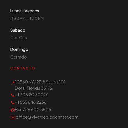
Lunes - Viernes
8:30 AM - 4:30 PM
Sabado
Con Cita
Domingo
Cerrado
CONTACTO
10560 NW 27th St Unit 101
📍
Doral, Florida 33172
📞
+1 305 209 0001
📞
+1 855 848 2236
📠
Fax
: 786 600 3505
✉️
office@vivamedicalcenter.com