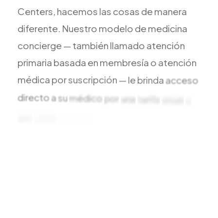
Centers,
hacemos
las
cosas
de
manera
diferente.
Nuestro
modelo
de
medicina
concierge
—
también
llamado
atención
primaria
basada
en
membresía
o
atención
médica
por
suscripción
—
le
brinda
acceso
directo
a
su
médico
por
una
tarifa
anual
o
por
visita
sencilla.
Citas
el
mismo