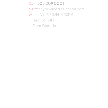
+1 305 209 0001
office@vivamedicalcenter.com
Lun–Vie: 8:30AM–4:30PM
Sáb: Con cita
Dom: Cerrado
OTROS SERVICIOS
Atención Primaria
Medicina de Concierge
Laboratorio Diagnóstico
Chequeo Anual
Orientación en Medicamentos
Atención Pediátrica