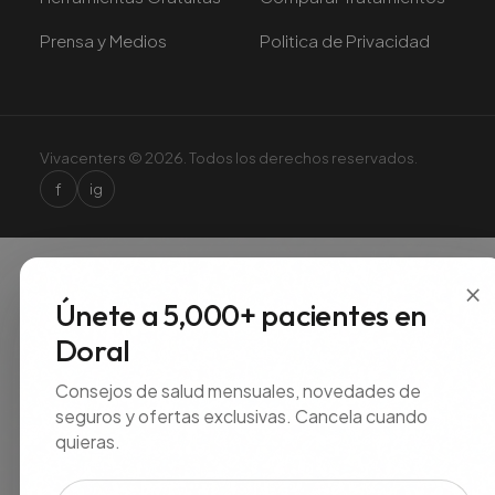
Prensa y Medios
Politica de Privacidad
Vivacenters © 2026. Todos los derechos reservados.
f
ig
×
Únete a 5,000+ pacientes en
Doral
Consejos de salud mensuales, novedades de
seguros y ofertas exclusivas. Cancela cuando
quieras.
Correo electrónico