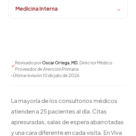
Todos los Servicios
Medicina Interna
→
TDAH
Ansiedad
Depresión
Revisado por
Oscar Ortega, MD
, Director Médico ·
Proveedor de Atención Primaria
Trastorno Bipolar
•
Última revisión
10 de julio de 2026
Manejo de Medicamentos
Migraña
La
mayoría
de
los
consultorios
médicos
Neuropatía Periférica
Vértigo y Mareo
atienden
a
25
pacientes
al
día.
Citas
Todas las Condiciones
apresuradas,
salas
de
espera
abarrotadas
y
una
cara
diferente
en
cada
visita.
En
Viva