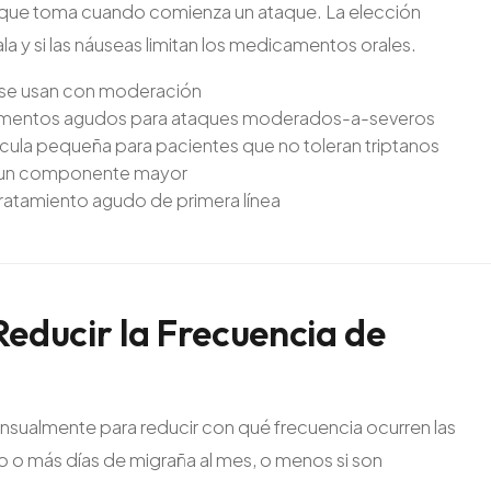
o que toma cuando comienza un ataque. La elección
a y si las náuseas limitan los medicamentos orales.
o se usan con moderación
camentos agudos para ataques moderados-a-severos
ula pequeña para pacientes que no toleran triptanos
n un componente mayor
ratamiento agudo de primera línea
Reducir
la
Frecuencia
de
sualmente para reducir con qué frecuencia ocurren las
o o más días de migraña al mes, o menos si son