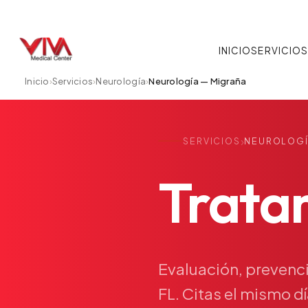
INICIO
SERVICIO
Inicio
›
Servicios
›
Neurología
›
Neurología — Migraña
›
SERVICIOS
NEUROLOGÍ
Trata
Evaluación,
prevenc
FL.
Citas
el
mismo
d