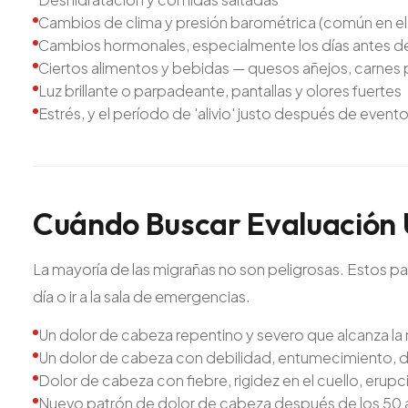
Cambios de clima y presión barométrica (común en el 
Cambios hormonales, especialmente los días antes de
Ciertos alimentos y bebidas — quesos añejos, carnes 
Luz brillante o parpadeante, pantallas y olores fuertes
Estrés, y el período de 'alivio' justo después de evento
Cuándo
Buscar
Evaluación
La mayoría de las migrañas no son peligrosas. Estos p
día o ir a la sala de emergencias.
Un dolor de cabeza repentino y severo que alcanza l
Un dolor de cabeza con debilidad, entumecimiento, dif
Dolor de cabeza con fiebre, rigidez en el cuello, erup
Nuevo patrón de dolor de cabeza después de los 50 añ