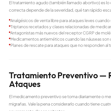
El tratamiento agudo (también llamado abortivo) es l
correcta depende de la severidad, qué tan rápido escal
Analgésicos de venta libre para ataques leves cuand
Triptanos recetados y clases relacionadas de medi
Antagonistas más nuevos del receptor CGRP de moléc
Medicamentos antieméticos cuando las náuseas so
Planes de rescate para ataques que no responden al t
Tratamiento
Preventivo
—
Ataques
El medicamento preventivo se toma diariamente o men
migrañas. Vale la pena considerarlo cuando tiene cuatr