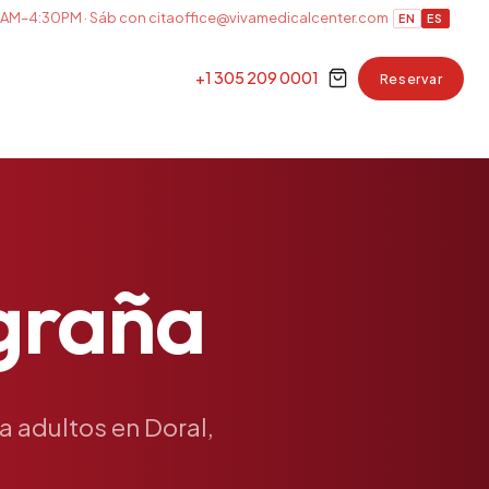
AM–4:30PM · Sáb con cita
office@vivamedicalcenter.com
EN
ES
+1 305 209 0001
Reservar
graña
a
adultos
en
Doral,