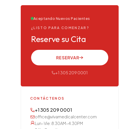
Aceptando Nuevos Pacientes
¿LISTO PARA COMENZAR?
Reserve su Cita
RESERVAR
+1 305 209 0001
CONTÁCTENOS
+1 305 209 0001
office@vivamedicalcenter.com
Lun–Vie: 8:30AM–4:30PM