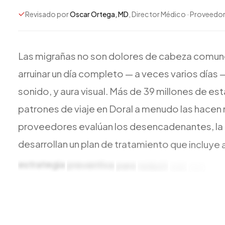
Revisado por
Oscar Ortega, MD
, Director Médico · Proveedor
Las
migrañas
no
son
dolores
de
cabeza
comun
arruinar
un
día
completo
—
a
veces
varios
días
sonido,
y
aura
visual.
Más
de
39
millones
de
est
patrones
de
viaje
en
Doral
a
menudo
las
hacen
proveedores
evalúan
los
desencadenantes,
la
desarrollan
un
plan
de
tratamiento
que
incluye
estrategia
preventiva
para
reducir
con
qué
fre
vistos
dentro
de
una
semana,
y
las
citas
el
mis
no
cede.
Llame
al
(305)
209-0001.