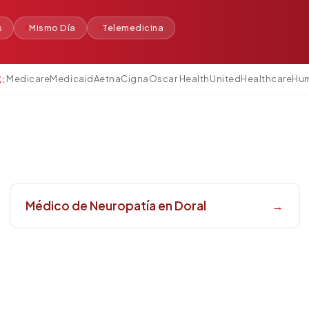
s
Mismo Día
Telemedicina
Medicare
Medicaid
Aetna
Cigna
Oscar Health
UnitedHealthcare
Hu
K:
Médico de Neuropatía en Doral
→