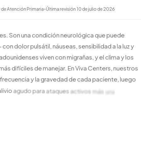
 de Atención Primaria
•
Última revisión
10 de julio de 2026
es.
Son
una
condición
neurológica
que
puede
—
con
dolor
pulsátil,
náuseas,
sensibilidad
a
la
luz
y
adounidenses
viven
con
migrañas,
y
el
clima
y
los
más
difíciles
de
manejar.
En
Viva
Centers,
nuestros
frecuencia
y
la
gravedad
de
cada
paciente,
luego
alivio
agudo
para
ataques
activos
más
una
cuencia
ocurren.
La
mayoría
de
los
pacientes
son
mo
día
están
disponibles
cuando
un
ataque
severo