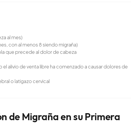
za al mes)
mes, con al menos 8 siendo migraña)
habla que precede al dolor de cabeza
l alivio de venta libre ha comenzado a causar dolores de
al o latigazo cervical
ón
de
Migraña
en
su
Primera