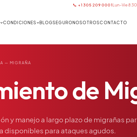
📞 +1 305 209 0001
Lun–Vie 8:30
S
CONDICIONES
BLOG
SEGURO
NOSOTROS
CONTACTO
A — MIGRAÑA
miento
de
Mi
ión
y
manejo
a
largo
plazo
de
migrañas
par
ía
disponibles
para
ataques
agudos.