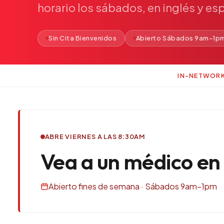
horario
los
sábados,
en
inglés
y
esp
Sin Cita Bienvenidos
Abierto Sábados 9am–1p
IN-NETWOR
ABRE VIERNES A LAS 8:30AM
Vea a un médico en
Abierto fines de semana · Sábados 9am–1pm