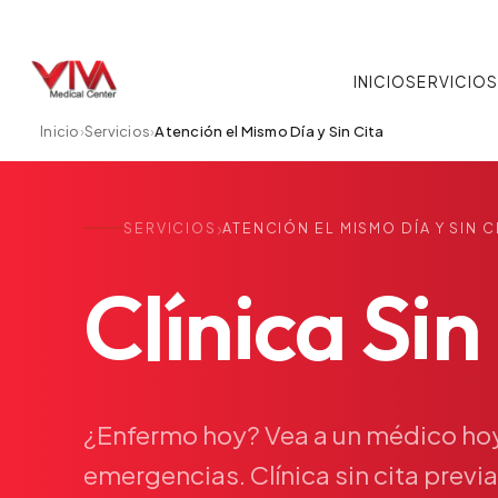
INICIO
SERVICIO
Inicio
›
Servicios
›
Atención el Mismo Día y Sin Cita
›
SERVICIOS
ATENCIÓN EL MISMO DÍA Y SIN C
Clínica
Sin
¿Enfermo
hoy?
Vea
a
un
médico
ho
emergencias.
Clínica
sin
cita
previa