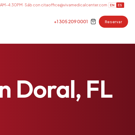
AM–4:30PM · Sáb con cita
office@vivamedicalcenter.com
EN
ES
+1 305 209 0001
Reservar
n
Doral,
FL