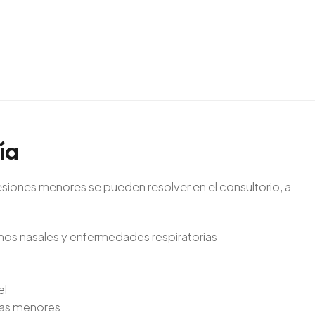
ía
esiones menores se pueden resolver en el consultorio, a
enos nasales y enfermedades respiratorias
el
ras menores