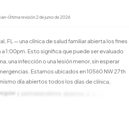
cian
•
Última revisión
2 de junio de 2026
al,
FL
—
una
clínica
de
salud
familiar
abierta
los
fines
m
a
1:00pm.
Esto
significa
que
puede
ser
evaluado
na,
una
infección
o
una
lesión
menor,
sin
esperar
mergencias.
Estamos
ubicados
en
10560
NW
27th
mismo
día
abiertos
todos
los
días
de
clínica,
regular
y
permanecemos
abiertos
el
fin
de
semana
e
faltar.
Como
somos
su
clínica
de
atención
ntienen
conectadas
a
su
historial
médico
plan