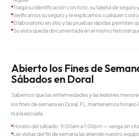
Traiga su identificación con foto, su tarjeta de segur
Verificamos su seguro y le explicamos cualquier cost
El laboratorio en sitio y las pruebas rápidas permiten q
Su visita queda documentada en el mismo historial qu
Abierto
los
Fines
de
Seman
Sábados
en
Doral
Sabemos que las enfermedades y las lesiones menores n
los fines de semana en Doral, FL, mantenemos horario l
ni a la escuela.
Horario del sábado: 9:00am a 1:00pm — venga sin cita 
Las visitas del fin de semana las atiende nuestro equipo