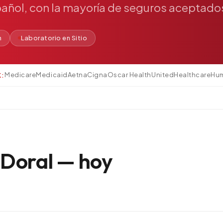
añol,
con
la
mayoría
de
seguros
aceptado
m
Laboratorio en Sitio
Medicare
Medicaid
Aetna
Cigna
Oscar Health
UnitedHealthcare
Hu
K:
 Doral — hoy