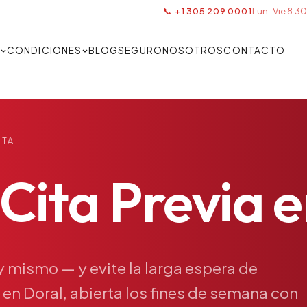
📞 +1 305 209 0001
Lun–Vie 8:30
S
CONDICIONES
BLOG
SEGURO
NOSOTROS
CONTACTO
ITA
Cita
Previa
e
y
mismo
—
y
evite
la
larga
espera
de
en
Doral,
abierta
los
fines
de
semana
con