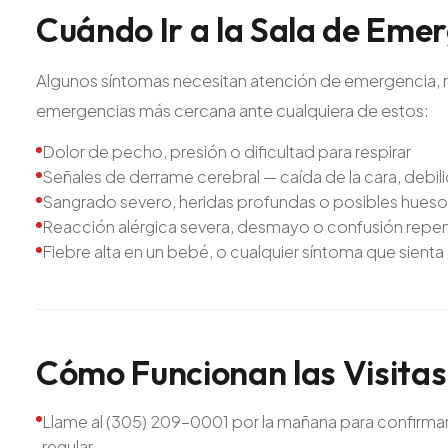
Cuándo
Ir
a
la
Sala
de
Emer
Algunos síntomas necesitan atención de emergencia, no u
emergencias más cercana ante cualquiera de estos:
Dolor de pecho, presión o dificultad para respirar
Señales de derrame cerebral — caída de la cara, debilid
Sangrado severo, heridas profundas o posibles hueso
Reacción alérgica severa, desmayo o confusión repen
Fiebre alta en un bebé, o cualquier síntoma que sienta
Cómo
Funcionan
las
Visitas
Llame al (305) 209-0001 por la mañana para confirmar u
regular