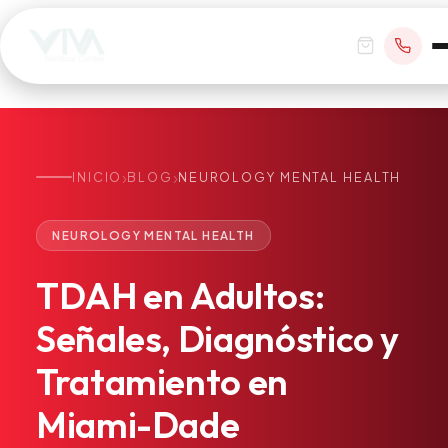
›
›
INICIO
BLOG
NEUROLOGY MENTAL HEALTH
RESERVAR CITA
NEUROLOGY MENTAL HEALTH
+1 305 209 0001
TDAH
en
Adultos:
office@vivamedicalcenter.com
Atención Primaria
Señales,
Diagnóstico
y
Lun–Vie 8:30AM–4:30PM · Sáb con cita
Atención el Mismo Día
Tratamiento
en
Medicina Interna
Psiquiatría
Miami-Dade
Telemedicina