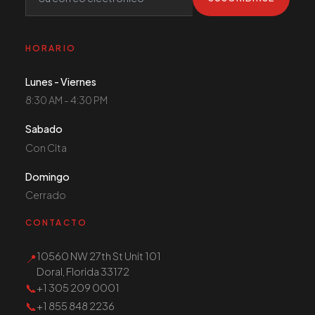
HORARIO
Lunes - Viernes
8:30 AM - 4:30 PM
Sabado
Con Cita
Domingo
Cerrado
CONTACTO
10560 NW 27th St Unit 101
📍
Doral, Florida 33172
📞
+1 305 209 0001
📞
+1 855 848 2236