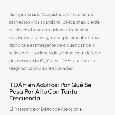
Todos los Servicios
Siempre ha sido "despistado/a". Comienza
proyectos y los abandona. Olvida citas, pierde
sus llaves y lucha en reuniones mientras su
TDAH
cerebro va a otro lugar completamente. Le han
Ansiedad
dicho que es inteligente pero que no rinde lo
Depresión
suficiente — toda su vida. ¿Y si no es un defecto
Trastorno Bipolar
de personalidad? ¿Y si es TDAH, y no ha sido
diagnosticado durante décadas?
Manejo de Medicamentos
Migraña
TDAH en Adultos: Por Qué Se
Neuropatía Periférica
Pasa Por Alto Con Tanta
Vértigo y Mareo
Frecuencia
Todas las Condiciones
El Trastorno por Déficit de Atención e