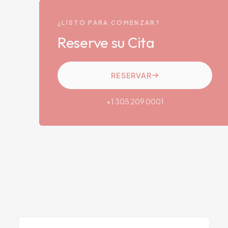
¿LISTO PARA COMENZAR?
Reserve su Cita
RESERVAR
+1 305 209 0001
SERVICIO RELACIONADO
Psiquiatría
Conozca más sobre este servicio en Viva
Centers.