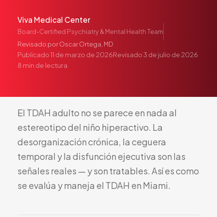
Pediatría
Viva Medical Center
Salud del Adolescente
Board-Certified Psychiatry & Mental Health Team
Salud de la Mujer
Revisado por
Oscar Ortega, MD
Tratamiento Hormonal
Publicado
11 de marzo de 2026
Revisado
3 de julio de 2026
8
min de lectura
Medicina Concierge
Guía de Medicamentos
Pruebas Genéticas
El
TDAH
adulto
no
se
parece
en
nada
al
Terapia IV
estereotipo
del
niño
hiperactivo.
La
Pérdida de Peso
desorganización
crónica,
la
ceguera
Terapia con Péptidos
temporal
y
la
disfunción
ejecutiva
son
las
Inyecciones Articulares
señales
reales
—
y
son
tratables.
Así
es
como
Escleroterapia
se
evalúa
y
maneja
el
TDAH
en
Miami.
Laboratorio
Neurología