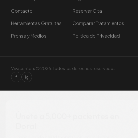
Contacto
Reservar Cita
Herramientas Gratuitas
Comparar Tratamientos
Prensa y Medios
Politica de Privacidad
Vivacenters © 2026. Todos los derechos reservados.
f
ig
×
Únete a 5,000+ pacientes en
Doral
Consejos de salud mensuales, novedades de