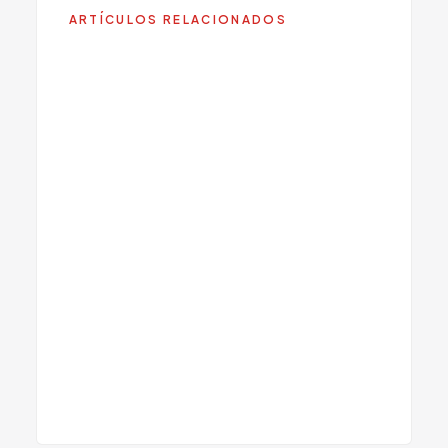
ARTÍCULOS RELACIONADOS
Ansiedad de Alto
Funcionamiento: La Lucha
Escondida
Como Detener un Ataque de
Panico: Tecnicas Inmediatas
que Funcionan