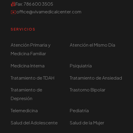
📠
Fax
: 786 600 3505
✉️
office@vivamedicalcenter.com
SERVICIOS
Atención Primaria y
Atención el Mismo Día
Medicina Familiar
Medicina Interna
Psiquiatría
Tratamiento de TDAH
Tratamiento de Ansiedad
Tratamiento de
Trastorno Bipolar
Depresión
Telemedicina
Pediatría
Salud del Adolescente
Salud de la Mujer