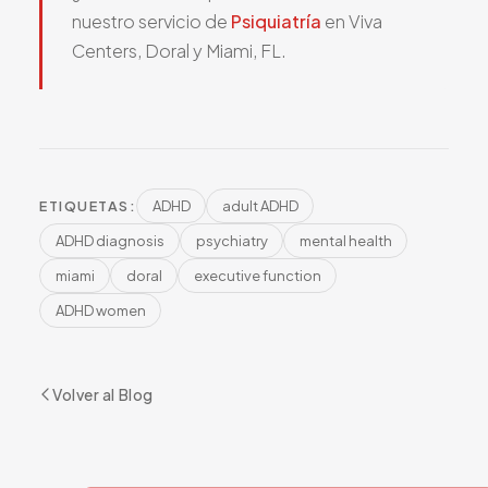
nuestro servicio de
Psiquiatría
en Viva
Centers, Doral y Miami, FL.
ADHD
adult ADHD
ETIQUETAS:
ADHD diagnosis
psychiatry
mental health
miami
doral
executive function
ADHD women
Volver al Blog