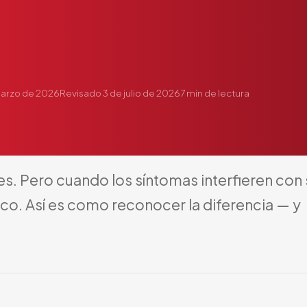
marzo de 2026
Revisado
3 de julio de 2026
7
min de lectura
es.
Pero
cuando
los
síntomas
interfieren
con
co.
Así
es
como
reconocer
la
diferencia
—
y