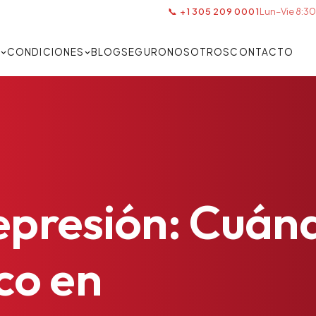
📞 +1 305 209 0001
Lun–Vie 8:30
S
CONDICIONES
BLOG
SEGURO
NOSOTROS
CONTACTO
presión:
Cuán
co
en