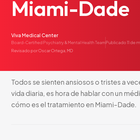
Miami-Dade
Viva Medical Center
Publicado
11 de 
Board-Certified Psychiatry & Mental Health Team
Revisado por
Oscar Ortega, MD
Todos
se
sienten
ansiosos
o
tristes
a
vec
vida
diaria,
es
hora
de
hablar
con
un
médi
cómo
es
el
tratamiento
en
Miami-Dade.