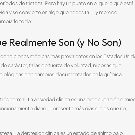
ríodos de tristeza. Pero hay un punto en el que lo que está
vida y se convierte en algo que necesita — y merece —
ambiarlo todo.
ue Realmente Son (y No Son)
as condiciones médicas más prevalentes en los Estados Unid
e carácter, fallas de fuerza de voluntad, ni cosas que
obiológicas con cambios documentados en la química
trés normal. La ansiedad clínica es una preocupación o mie
funcionamiento diario — presente más días de los que no,
isteza. La depresión clínica es un estado de ánimo bajo