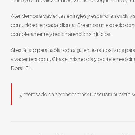
manejo de medicamentos, visitas de seguimiento y re
Atendemos a pacientes en inglés y español en cada visi
comunidad, en cada idioma. Creamos un espacio don
completamente y recibir atención sin juicios.
Si está listo para hablar con alguien, estamos listos pa
vivacenters.com. Citas el mismo día y por telemedicina 
Doral, FL.
¿Interesado en aprender más? Descubra nuestro s