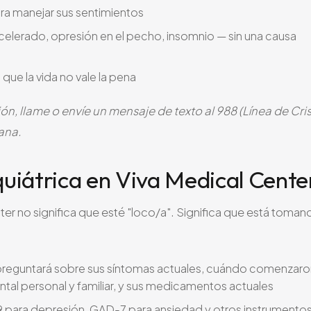
ara manejar sus sentimientos
elerado, opresión en el pecho, insomnio — sin una causa
ue la vida no vale la pena
n, llame o envíe un mensaje de texto al 988 (Línea de Cris
ana.
uiátrica en Viva Medical Cente
ter no significa que esté "loco/a". Significa que está toman
 preguntará sobre sus síntomas actuales, cuándo comenzaro
ental personal y familiar, y sus medicamentos actuales
 para depresión, GAD-7 para ansiedad y otros instrumento