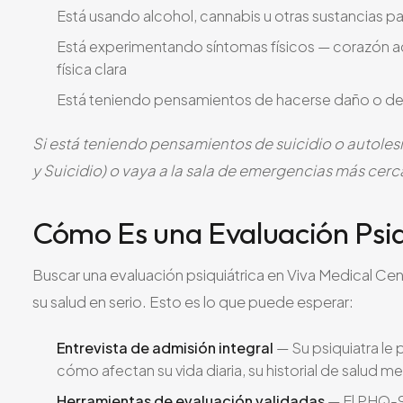
Está usando alcohol, cannabis u otras sustancias p
Está experimentando síntomas físicos — corazón ac
física clara
Está teniendo pensamientos de hacerse daño o de q
Si está teniendo pensamientos de suicidio o autolesió
y Suicidio) o vaya a la sala de emergencias más cerc
Cómo Es una Evaluación Psiq
Buscar una evaluación psiquiátrica en Viva Medical Cen
su salud en serio. Esto es lo que puede esperar:
Entrevista de admisión integral
— Su psiquiatra le
cómo afectan su vida diaria, su historial de salud m
Herramientas de evaluación validadas
— El PHQ-9