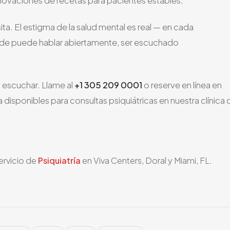
novaciones de recetas para pacientes estables.
ta. El estigma de la salud mental es real — en cada
de puede hablar abiertamente, ser escuchado
ra escuchar. Llame al
+1 305 209 0001
o reserve en línea en
disponibles para consultas psiquiátricas en nuestra clínica 
ervicio de
Psiquiatría
en Viva Centers, Doral y Miami, FL.