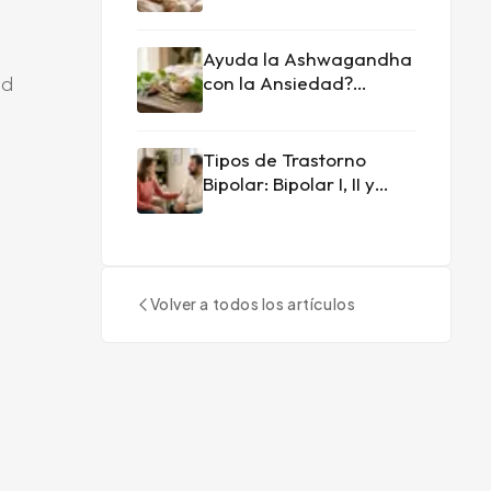
Tecnicas Inmediatas
que Funcionan
Ayuda la Ashwagandha
con la Ansiedad?
ad
Perspectiva de un
Medico
Tipos de Trastorno
Bipolar: Bipolar I, II y
Ciclotimia Explicados
Volver a todos los artículos