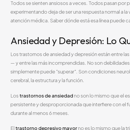
Todos se sienten ansiosos a veces. Todos pasan por pe
experimentando deja de ser una respuesta normal a la 
atención médica. Saber dónde está esa línea puede c
Ansiedad y Depresión: Lo Q
Los trastornos de ansiedad y depresión están entre l
— y entre las más incomprendidas. No son debilidades d
simplemente puede "superar". Son condiciones neur
cerebral, la estructura y la función.
Los
trastornos de ansiedad
no son lo mismo que el es
persistente y desproporcionada que interfiere con el 
durante al menos 6 meses.
El
trastorno depresivo mayor
no es lo mismo que la tr