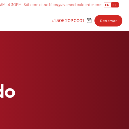
AM–4:30PM · Sáb con cita
office@vivamedicalcenter.com
EN
ES
+1 305 209 0001
Reservar
do