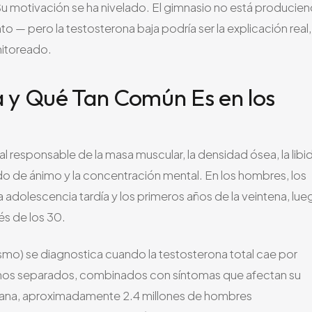
Su motivación se ha nivelado. El gimnasio no está producie
o — pero la testosterona baja podría ser la explicación real,
nitoreado.
a y Qué Tan Común Es en los
l responsable de la masa muscular, la densidad ósea, la libi
ado de ánimo y la concentración mental. En los hombres, los
 adolescencia tardía y los primeros años de la veintena, lue
s de los 30.
dismo) se diagnostica cuando la testosterona total cae por
inos separados, combinados con síntomas que afectan su
icana, aproximadamente 2.4 millones de hombres