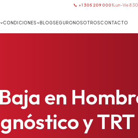
📞 +1 305 209 0001
Lun–Vie 8:30
S
CONDICIONES
BLOG
SEGURO
NOSOTROS
CONTACTO
Baja
en
Hombr
gnóstico
y
TRT