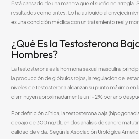
Está cansado de una manera que el sueño no arregla. 
resultados como antes. Lo ha atribuido al envejecimient
es una condición médica con un tratamiento real y mo
¿Qué Es la Testosterona Baj
Hombres?
La testosterona es la hormona sexual masculina principa
la producción de glóbulos rojos, la regulación del est
niveles de testosterona alcanzan su punto máximo en la
disminuyen aproximadamente un 1-2% por año despué
Por definición clínica, la testosterona baja (hipogona
debajo de 300 ng/dL en dos análisis de sangre matut
calidad de vida. Según la Asociación Urológica Amer