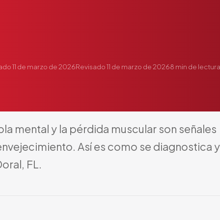
cado
11 de marzo de 2026
Revisado
11 de marzo de 2026
8
min de lectur
bla
mental
y
la
pérdida
muscular
son
señales
envejecimiento.
Así
es
como
se
diagnostica
y
oral,
FL.