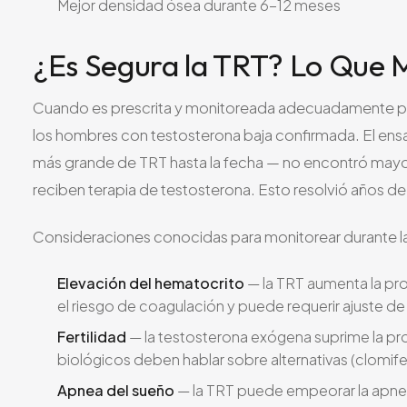
Mejor densidad ósea durante 6-12 meses
¿Es Segura la TRT? Lo Que M
Cuando es prescrita y monitoreada adecuadamente por
los hombres con testosterona baja confirmada. El en
más grande de TRT hasta la fecha — no encontró may
reciben terapia de testosterona. Esto resolvió años de
Consideraciones conocidas para monitorear durante l
Elevación del hematocrito
— la TRT aumenta la pr
el riesgo de coagulación y puede requerir ajuste d
Fertilidad
— la testosterona exógena suprime la p
biológicos deben hablar sobre alternativas (clomi
Apnea del sueño
— la TRT puede empeorar la apnea