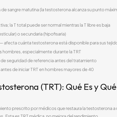
de sangre matutina (la testosterona alcanza su punto máx
va; la T total puede ser normal mientras la T libre es baja
esticular) o secundaria (hipofisaria)
— afecta cuánta testosterona está disponible para sus tejid
los hombres, especialmente durante la TRT
e seguridad de referencia antes del tratamiento
antes de iniciar TRT en hombres mayores de 40
stosterona (TRT): Qué Es y Qué
ento prescrito por médicos que restaura la testosterona a 
cos. Esta es TRT médica, no mejora del rendimiento.