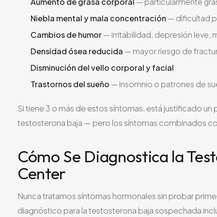
Aumento de grasa corporal
— particularmente gra
Niebla mental y mala concentración
— dificultad 
Cambios de humor
— irritabilidad, depresión leve
Densidad ósea reducida
— mayor riesgo de fractu
Disminución del vello corporal y facial
Trastornos del sueño
— insomnio o patrones de su
Si tiene 3 o más de estos síntomas, está justificado u
testosterona baja — pero los síntomas combinados con 
Cómo Se Diagnostica la Test
Center
Nunca tratamos síntomas hormonales sin probar primer
diagnóstico para la testosterona baja sospechada incl