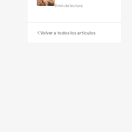
Qué Incluyen y Por Qué
8
min de lectura
Importan
Volver a todos los artículos