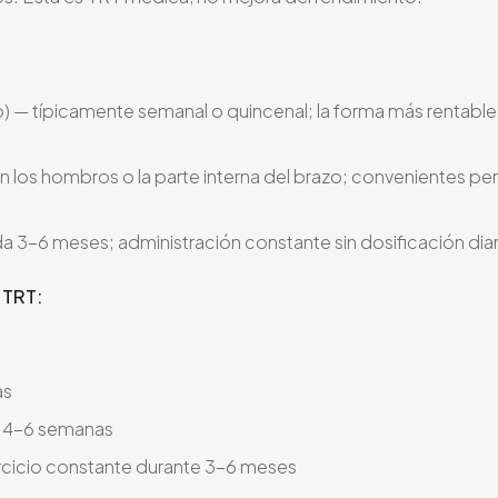
) — típicamente semanal o quincenal; la forma más rentable
 los hombros o la parte interna del brazo; convenientes pe
a 3-6 meses; administración constante sin dosificación diar
 TRT:
as
e 4-6 semanas
rcicio constante durante 3-6 meses