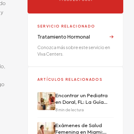
ndo
 y
SERVICIO RELACIONADO
Tratamiento Hormonal
Conozca más sobre este servicio en
Viva Centers.
do,
ARTÍCULOS RELACIONADOS
go
Encontrar un Pediatra
en Doral, FL: La Guía
Completa para Padres
8
min de lectura
Exámenes de Salud
Femenina en Miami: