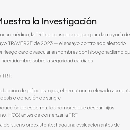
uestra la Investigación
 un médico, la TRT se considera segura para la mayoría de
sayo TRAVERSE de 2023 — el ensayo controlado aleatorio
or riesgo cardiovascular en hombres con hipogonadismo q
 incertidumbre sobre la seguridad cardíaca.
a TRT:
oducción de glóbulos rojos; el hematocrito elevado aument
e dosis o donación de sangre
roducción de esperma; los hombres que desean hijos
feno, HCG) antes de comenzar la TRT
 del sueño preexistente; haga una evaluación antes de