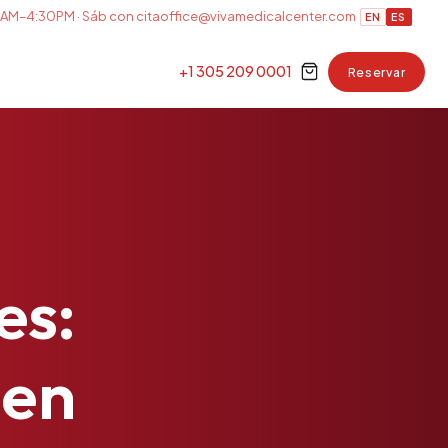
AM–4:30PM · Sáb con cita
office@vivamedicalcenter.com
EN
ES
+1 305 209 0001
Reservar
es:
en