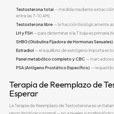
Testosterona total
— medida mediante extracción 
entre las 7-10 AM)
Testosterona libre
— la fracción biológicamente acti
LH y FSH
— para determinar si la T baja es primaria (t
SHBG (Globulina Fijadora de Hormonas Sexuales)
Estradiol
— el equilibrio de estrógeno importa en 
Panel metabólico completo y CBC
— marcadores d
PSA (Antígeno Prostático Específico)
— requerido 
Terapia de Reemplazo de Te
Esperar
La Terapia de Reemplazo de Testosterona es un tratami
rango fisiológico normal — no a niveles suprafisiológi