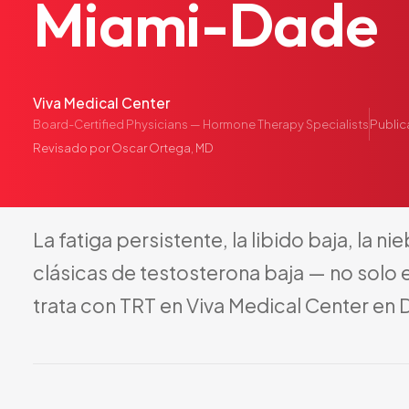
Miami-Dade
Viva Medical Center
Publi
Board-Certified Physicians — Hormone Therapy Specialists
Revisado por
Oscar Ortega, MD
La
fatiga
persistente,
la
libido
baja,
la
nie
clásicas
de
testosterona
baja
—
no
solo
trata
con
TRT
en
Viva
Medical
Center
en
D