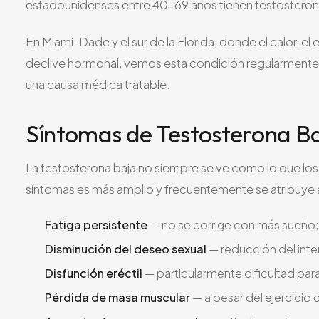
estadounidenses entre 40-69 años tienen testosterona
En Miami-Dade y el sur de la Florida, donde el calor, el 
declive hormonal, vemos esta condición regularmente 
una causa médica tratable.
Síntomas de Testosterona B
La testosterona baja no siempre se ve como lo que los h
síntomas es más amplio y frecuentemente se atribuye
Fatiga persistente
— no se corrige con más sueño;
Disminución del deseo sexual
— reducción del inter
Disfunción eréctil
— particularmente dificultad pa
Pérdida de masa muscular
— a pesar del ejercicio 