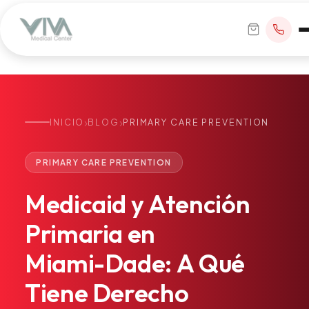
›
›
INICIO
BLOG
PRIMARY CARE PREVENTION
RESERVAR CITA
PRIMARY CARE PREVENTION
+1 305 209 0001
Medicaid
y
Atención
office@vivamedicalcenter.com
Atención Primaria
Primaria
en
Lun–Vie 8:30AM–4:30PM · Sáb con cita
Atención el Mismo Día
Miami-Dade:
A
Qué
Medicina Interna
Psiquiatría
Tiene
Derecho
Telemedicina