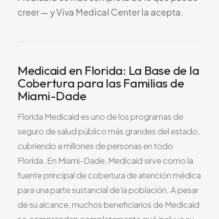
Todos los Servicios
creer
—
y
Viva
Medical
Center
la
acepta.
Medicaid en Florida: La Base de la
TDAH
Cobertura para las Familias de
Ansiedad
Miami-Dade
Depresión
Trastorno Bipolar
Florida Medicaid es uno de los programas de
Manejo de Medicamentos
seguro de salud público más grandes del estado,
Migraña
cubriendo a millones de personas en todo
Florida. En Miami-Dade, Medicaid sirve como la
Neuropatía Periférica
fuente principal de cobertura de atención médica
Vértigo y Mareo
para una parte sustancial de la población. A pesar
Todas las Condiciones
de su alcance, muchos beneficiarios de Medicaid