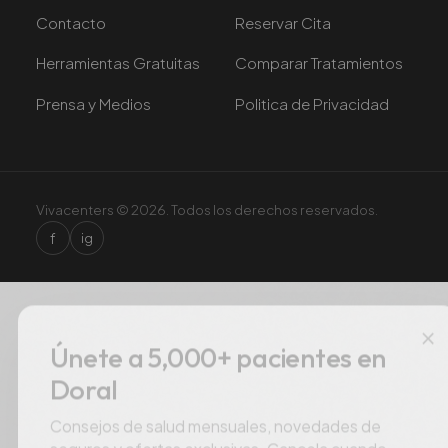
Contacto
Reservar Cita
Herramientas Gratuitas
Comparar Tratamientos
Prensa y Medios
Politica de Privacidad
Vivacenters © 2026. Todos los derechos reservados.
f
ig
×
Únete a 5,000+ pacientes en
Doral
Consejos de salud mensuales, novedades de
seguros y ofertas exclusivas. Cancela cuando