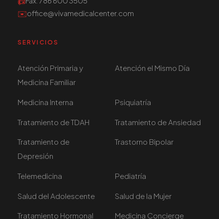
📠
Fax
: 786 600 3505
✉️
office@vivamedicalcenter.com
SERVICIOS
Atención Primaria y
Atención el Mismo Día
Medicina Familiar
Medicina Interna
Psiquiatría
Tratamiento de TDAH
Tratamiento de Ansiedad
Tratamiento de
Trastorno Bipolar
Depresión
Telemedicina
Pediatría
Salud del Adolescente
Salud de la Mujer
Tratamiento Hormonal
Medicina Concierge