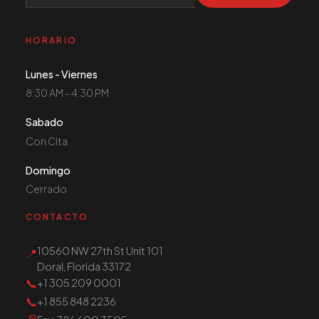
HORARIO
Lunes - Viernes
8:30 AM - 4:30 PM
Sabado
Con Cita
Domingo
Cerrado
CONTACTO
10560 NW 27th St Unit 101
📍
Doral, Florida 33172
📞
+1 305 209 0001
📞
+1 855 848 2236