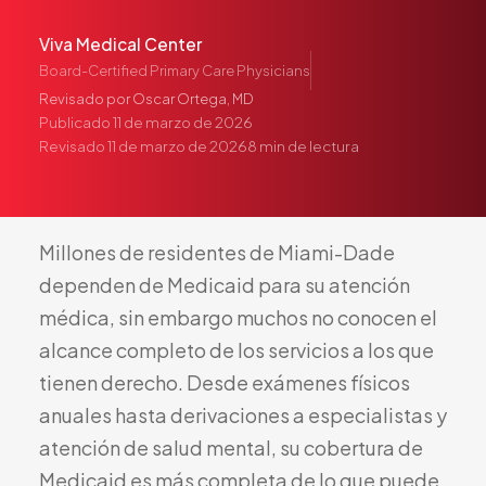
Pediatría
Viva Medical Center
Salud del Adolescente
Board-Certified Primary Care Physicians
Salud de la Mujer
Revisado por
Oscar Ortega, MD
Tratamiento Hormonal
Publicado
11 de marzo de 2026
Revisado
11 de marzo de 2026
8
min de lectura
Medicina Concierge
Guía de Medicamentos
Pruebas Genéticas
Millones
de
residentes
de
Miami-Dade
Terapia IV
dependen
de
Medicaid
para
su
atención
Pérdida de Peso
médica,
sin
embargo
muchos
no
conocen
el
Terapia con Péptidos
alcance
completo
de
los
servicios
a
los
que
Inyecciones Articulares
tienen
derecho.
Desde
exámenes
físicos
Escleroterapia
anuales
hasta
derivaciones
a
especialistas
y
Laboratorio
atención
de
salud
mental,
su
cobertura
de
Neurología
Medicaid
es
más
completa
de
lo
que
puede