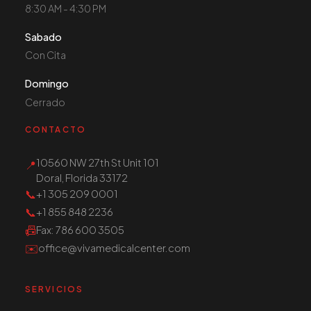
8:30 AM - 4:30 PM
Sabado
Con Cita
Domingo
Cerrado
CONTACTO
10560 NW 27th St Unit 101
📍
Doral, Florida 33172
📞
+1 305 209 0001
📞
+1 855 848 2236
📠
Fax
: 786 600 3505
✉️
office@vivamedicalcenter.com
SERVICIOS