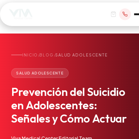
›
›
INICIO
BLOG
SALUD ADOLESCENTE
RESERVAR CITA
SALUD ADOLESCENTE
+1 305 209 0001
Prevención
del
Suicidio
office@vivamedicalcenter.com
Atención Primaria
en
Adolescentes:
Lun–Vie 8:30AM–4:30PM · Sáb con cita
Atención el Mismo Día
Señales
y
Cómo
Actuar
Medicina Interna
Psiquiatría
Telemedicina
Viva Medical Center Editorial Team