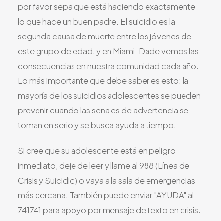
por favor sepa que está haciendo exactamente
Todos los Servicios
lo que hace un buen padre. El suicidio es la
segunda causa de muerte entre los jóvenes de
este grupo de edad, y en Miami-Dade vemos las
consecuencias en nuestra comunidad cada año.
TDAH
Lo más importante que debe saber es esto: la
Ansiedad
mayoría de los suicidios adolescentes se pueden
Depresión
prevenir cuando las señales de advertencia se
Trastorno Bipolar
toman en serio y se busca ayuda a tiempo.
Manejo de Medicamentos
Migraña
Si cree que su adolescente está en peligro
Neuropatía Periférica
inmediato, deje de leer y llame al 988 (Línea de
Vértigo y Mareo
Crisis y Suicidio) o vaya a la sala de emergencias
Todas las Condiciones
más cercana. También puede enviar "AYUDA" al
741741 para apoyo por mensaje de texto en crisis.