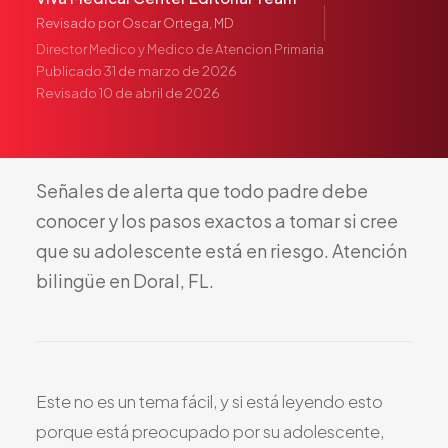
Pediatría
Revisado por
Oscar Ortega, MD
Salud del Adolescente
Director Medico y Medico de Atencion Primaria
Publicado
31 de marzo de 2026
Salud de la Mujer
Revisado
10 de abril de 2026
Tratamiento Hormonal
Medicina Concierge
Guía de Medicamentos
Señales
de
alerta
que
todo
padre
debe
Pruebas Genéticas
conocer
y
los
pasos
exactos
a
tomar
si
cree
Terapia IV
que
su
adolescente
está
en
riesgo.
Atención
Pérdida de Peso
bilingüe
en
Doral,
FL.
Terapia con Péptidos
Inyecciones Articulares
Escleroterapia
Laboratorio
Este no es un tema fácil, y si está leyendo esto
Neurología
porque está preocupado por su adolescente,