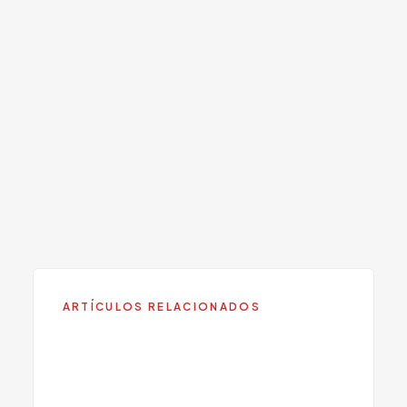
RESERVAR
+1 305 209 0001
SERVICIO RELACIONADO
Salud Adolescente
Conozca más sobre este servicio en Viva
Centers.
ARTÍCULOS RELACIONADOS
Desarrollo Emocional en
Adolescentes: Qué Es Normal y
Qué No