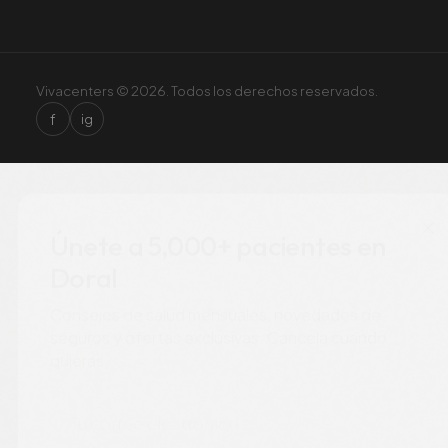
Vivacenters © 2026. Todos los derechos reservados.
f
ig
×
Únete a 5,000+ pacientes en
Doral
Consejos de salud mensuales, novedades de
seguros y ofertas exclusivas. Cancela cuando
quieras.
Correo electrónico