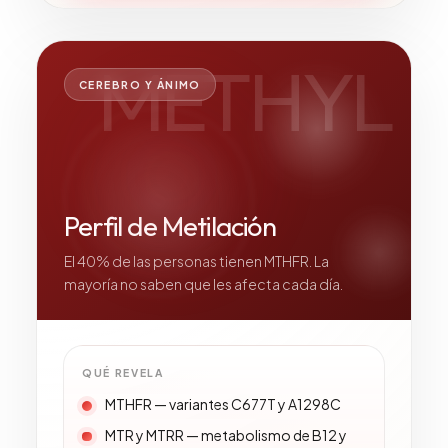
METHYL
CEREBRO Y ÁNIMO
Perfil de Metilación
El 40% de las personas tienen MTHFR. La
mayoría no saben que les afecta cada día.
QUÉ REVELA
MTHFR — variantes C677T y A1298C
MTR y MTRR — metabolismo de B12 y