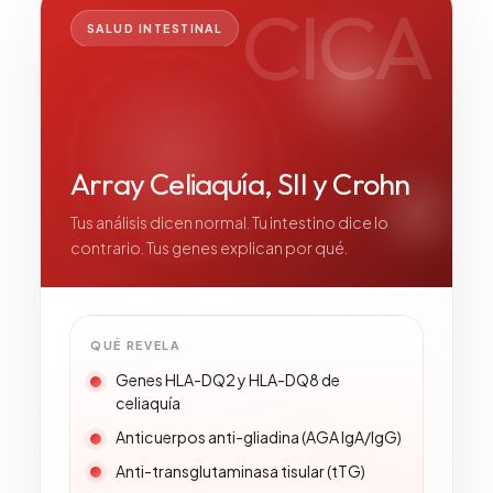
CICA
SALUD INTESTINAL
Array Celiaquía, SII y Crohn
Tus análisis dicen normal. Tu intestino dice lo
contrario. Tus genes explican por qué.
QUÉ REVELA
Genes HLA-DQ2 y HLA-DQ8 de
celiaquía
Anticuerpos anti-gliadina (AGA IgA/IgG)
Anti-transglutaminasa tisular (tTG)