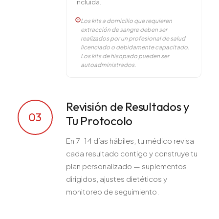
incluida.
Los kits a domicilio que requieren
extracción de sangre deben ser
realizados por un profesional de salud
licenciado o debidamente capacitado.
Los kits de hisopado pueden ser
autoadministrados.
Revisión de Resultados y
03
Tu Protocolo
En 7–14 días hábiles, tu médico revisa
cada resultado contigo y construye tu
plan personalizado — suplementos
dirigidos, ajustes dietéticos y
monitoreo de seguimiento.