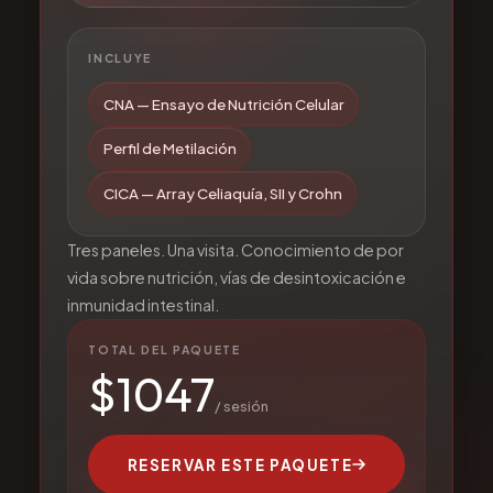
INCLUYE
CNA — Ensayo de Nutrición Celular
Perfil de Metilación
CICA — Array Celiaquía, SII y Crohn
Tres paneles. Una visita. Conocimiento de por
vida sobre nutrición, vías de desintoxicación e
inmunidad intestinal.
TOTAL DEL PAQUETE
$
1047
/ sesión
RESERVAR ESTE PAQUETE