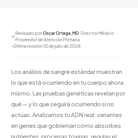
Revisado por
Oscar Ortega, MD
, Director Médico ·
Proveedor de Atención Primaria
•
Última revisión
10 de julio de 2026
Los
análisis
de
sangre
estándar
muestran
lo
que
está
ocurriendo
en
tu
cuerpo
ahora
mismo.
Las
pruebas
genéticas
revelan
por
qué
—
y
lo
que
seguirá
ocurriendo
si
no
actúas.
Analizamos
tu
ADN
real:
variantes
en
genes
que
gobiernan
cómo
absorbes
nutrientes,
procesas
toxinas,
regulas
el