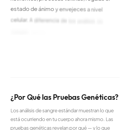
estado
de
ánimo
y
envejeces
a
nivel
celular.
A
diferencia
de
los
análisis
de
sangre,
estos
resultados
no
cambian.
Son
permanentes.
Una
prueba.
Conocimiento
de
por
vida.
Un
protocolo
de
precisión
diseñado
exclusivamente
para
tu
biología.
¿Por
Qué
las
Pruebas
Genéticas?
Los análisis de sangre estándar muestran lo que
está ocurriendo en tu cuerpo ahora mismo. Las
pruebas genéticas revelan por qué — y lo que