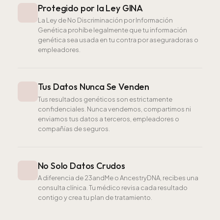
Protegido por la Ley GINA
La Ley de No Discriminación por Información
Genética prohíbe legalmente que tu información
genética sea usada en tu contra por aseguradoras o
empleadores.
Tus Datos Nunca Se Venden
Tus resultados genéticos son estrictamente
confidenciales. Nunca vendemos, compartimos ni
enviamos tus datos a terceros, empleadores o
compañías de seguros.
No Solo Datos Crudos
A diferencia de 23andMe o AncestryDNA, recibes una
consulta clínica. Tu médico revisa cada resultado
contigo y crea tu plan de tratamiento.