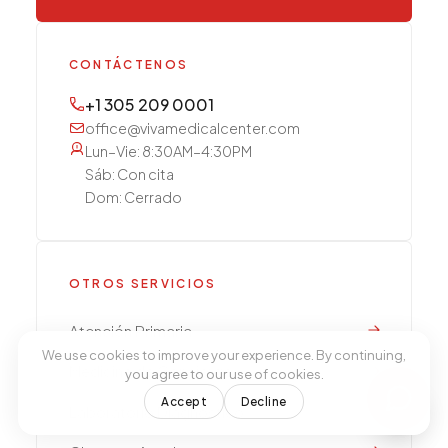
CONTÁCTENOS
+1 305 209 0001
office@vivamedicalcenter.com
Lun–Vie: 8:30AM–4:30PM
Sáb: Con cita
Dom: Cerrado
OTROS SERVICIOS
Atención Primaria
We use cookies to improve your experience. By continuing,
Medicina de Concierge
you agree to our use of cookies.
Accept
Decline
Laboratorio Diagnóstico