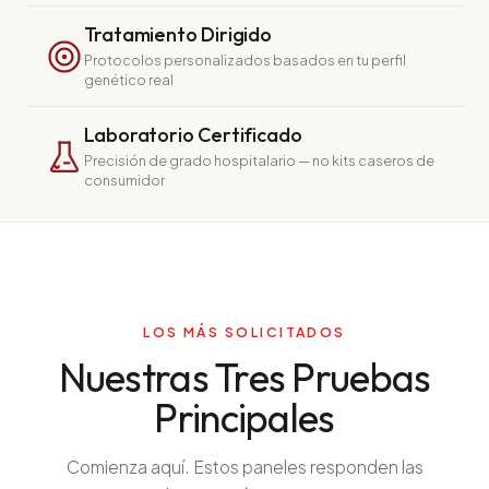
Todos los Servicios
Tratamiento Dirigido
Protocolos personalizados basados en tu perfil
genético real
Laboratorio Certificado
TDAH
Precisión de grado hospitalario — no kits caseros de
consumidor
Ansiedad
Depresión
Trastorno Bipolar
Manejo de Medicamentos
Migraña
LOS MÁS SOLICITADOS
Neuropatía Periférica
Nuestras Tres Pruebas
Vértigo y Mareo
Principales
Todas las Condiciones
Comienza aquí. Estos paneles responden las