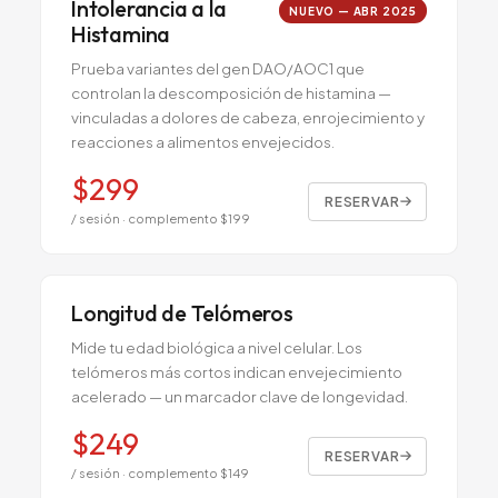
Intolerancia a la
NUEVO — ABR 2025
Histamina
Prueba variantes del gen DAO/AOC1 que
controlan la descomposición de histamina —
vinculadas a dolores de cabeza, enrojecimiento y
reacciones a alimentos envejecidos.
$
299
RESERVAR
/ sesión
· complemento $199
Longitud de Telómeros
Mide tu edad biológica a nivel celular. Los
telómeros más cortos indican envejecimiento
acelerado — un marcador clave de longevidad.
$
249
RESERVAR
/ sesión
· complemento $149