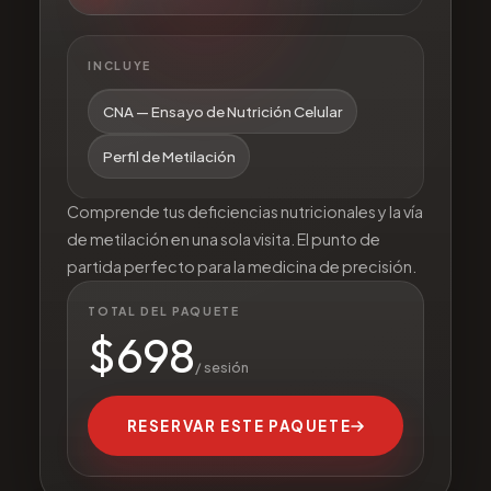
INCLUYE
CNA — Ensayo de Nutrición Celular
Perfil de Metilación
Comprende tus deficiencias nutricionales y la vía
de metilación en una sola visita. El punto de
partida perfecto para la medicina de precisión.
TOTAL DEL PAQUETE
$
698
/ sesión
RESERVAR ESTE PAQUETE