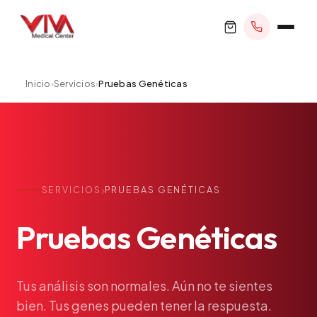
Inicio
›
Servicios
›
Pruebas Genéticas
RESERVAR CITA
+1 305 209 0001
›
SERVICIOS
PRUEBAS GENÉTICAS
office@vivamedicalcenter.com
Atención Primaria
Pruebas
Genéticas
Lun–Vie 8:30AM–4:30PM · Sáb con cita
Atención el Mismo Día
Medicina Interna
Psiquiatría
Tus
análisis
son
normales.
Aún
no
te
sientes
bien.
Tus
genes
pueden
tener
la
respuesta.
Telemedicina