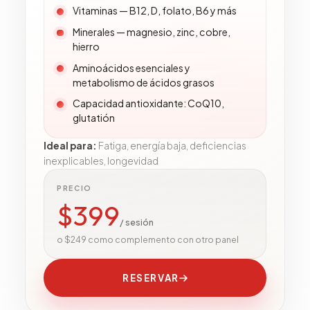
Vitaminas — B12, D, folato, B6 y más
Minerales — magnesio, zinc, cobre,
hierro
Aminoácidos esenciales y
metabolismo de ácidos grasos
Capacidad antioxidante: CoQ10,
glutatión
Ideal para
:
Fatiga, energía baja, deficiencias
inexplicables, longevidad
PRECIO
$
399
/ sesión
o $249 como complemento con otro panel
RESERVAR