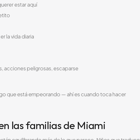
uerer estar aquí
etito
r la vida diaria
s, acciones peligrosas, escaparse
 algo que está empeorando — ahí es cuando toca hacer
en las familias de Miami
stán equilibrando más de lo que parece. Niños que traduc