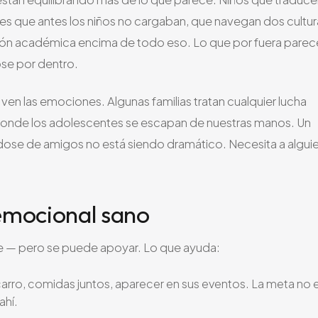
res que antes los niños no cargaban, que navegan dos cultur
esión académica encima de todo eso. Lo que por fuera parec
se por dentro.
en las emociones. Algunas familias tratan cualquier lucha
 donde los adolescentes se escapan de nuestras manos. Un
ándose de amigos no está siendo dramático. Necesita a algui
emocional sano
te — pero se puede apoyar. Lo que ayuda:
carro, comidas juntos, aparecer en sus eventos. La meta no 
ahí.