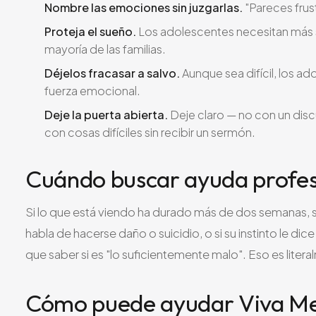
Nombre las emociones sin juzgarlas.
"Pareces frus
Proteja el sueño.
Los adolescentes necesitan más s
mayoría de las familias.
Déjelos fracasar a salvo.
Aunque sea difícil, los 
fuerza emocional.
Deje la puerta abierta.
Deje claro — no con un dis
con cosas difíciles sin recibir un sermón.
Cuándo buscar ayuda profes
Si lo que está viendo ha durado más de dos semanas, si
habla de hacerse daño o suicidio, o si su instinto le di
que saber si es "lo suficientemente malo". Eso es lite
Cómo puede ayudar Viva Me