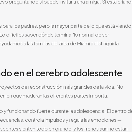
vo preguntando si puede invitar a una amiga. Si está crian
para los padres, pero la mayor parte de lo que está viendo
 difícil es saber dónde termina "lo normal de ser
damos a las familias del área de Miami a distinguir la
do en el cerebro adolescente
royectos de reconstrucción más grandes de la vida. No
orden en que maduran las diferentes partes importa.
o y funcionando fuerte durante la adolescencia. El centro d
nsecuencias, controla impulsos y regula las emociones —
scentes sienten todo en grande, y los frenos aún no están