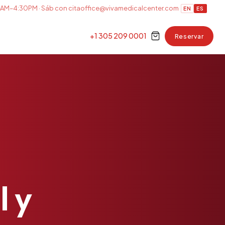
AM–4:30PM · Sáb con cita
office@vivamedicalcenter.com
EN
ES
+1 305 209 0001
Reservar
l
y