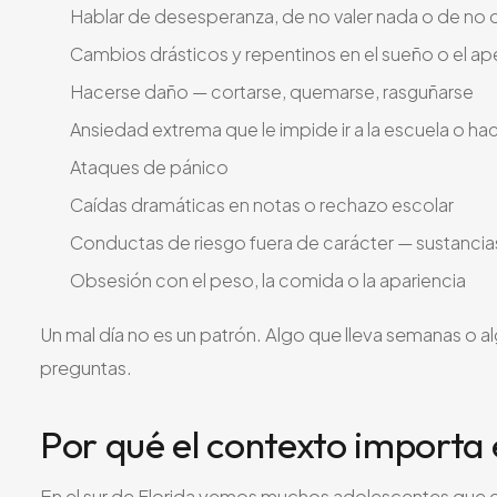
Hablar de desesperanza, de no valer nada o de no q
Cambios drásticos y repentinos en el sueño o el ap
Hacerse daño — cortarse, quemarse, rasguñarse
Ansiedad extrema que le impide ir a la escuela o hace
Ataques de pánico
Caídas dramáticas en notas o rechazo escolar
Conductas de riesgo fuera de carácter — sustancia
Obsesión con el peso, la comida o la apariencia
Un mal día no es un patrón. Algo que lleva semanas o
preguntas.
Por qué el contexto importa 
En el sur de Florida vemos muchos adolescentes que e