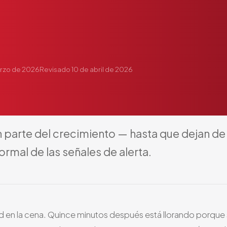
arzo de 2026
Revisado
10 de abril de 2026
n
parte
del
crecimiento
—
hasta
que
dejan
de
ormal
de
las
señales
de
alerta.
ed en la cena. Quince minutos después está llorando porque