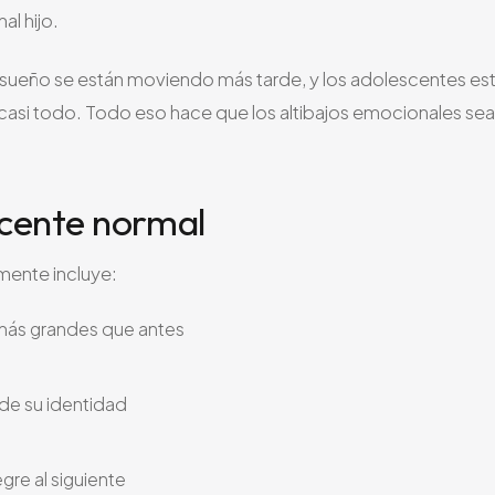
al hijo.
sueño se están moviendo más tarde, y los adolescentes es
asi todo. Todo eso hace que los altibajos emocionales se
scente normal
mente incluye:
 más grandes que antes
de su identidad
re al siguiente