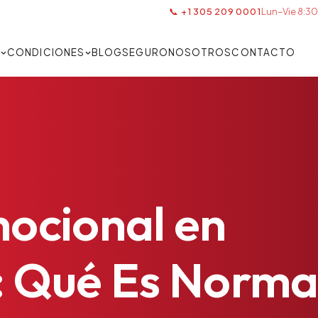
📞 +1 305 209 0001
Lun–Vie 8:30
S
CONDICIONES
BLOG
SEGURO
NOSOTROS
CONTACTO
ocional
en
:
Qué
Es
Norma