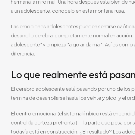
hermana la miró mal. Una hora después está bien de nue
a un adolescente, conoce bien esta montaña rusa.
Las emociones adolescentes pueden sentirse caóticas 
desarrollo cerebral completamente normal en acción. Lo
adolescente" y empieza "algo anda mal". Así es como ayu
diferencia.
Lo que realmente está pasan
El cerebro adolescente está pasando por uno de los p
termina de desarrollarse hasta los veinte y pico, y el 
El centro emocional (el sistema límbico) está encendid
control (la corteza prefrontal) — la parte que pesa co
todavía está en construcción. ¿El resultado? Los adole