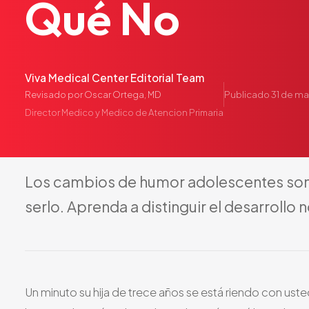
Qué
No
Viva Medical Center Editorial Team
Publicado
31 de m
Revisado por
Oscar Ortega, MD
Director Medico y Medico de Atencion Primaria
Los
cambios
de
humor
adolescentes
so
serlo.
Aprenda
a
distinguir
el
desarrollo
n
Un minuto su hija de trece años se está riendo con ust