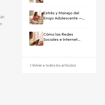
Tratamiento en Doral
Estrés y Manejo del
tán
Enojo Adolescente —
Guía para Padres
an
Cómo las Redes
Sociales e Internet
Afectan la Salud Mental
Adolescente
Volver a todos los artículos