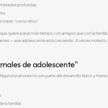
 amistades profundas
res
 tratan "como niños"
 que quiere pasar más tiempo con amigos que con la familia
e antes — ese adolescente está creciendo. A veces molesto.
rmales de adolescente"
 Algunos patrones no son parte del desarrollo típico y mere
s
 la familia)