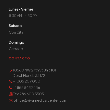
Lunes - Viernes
8:30 AM - 4:30 PM
Sabado
Con Cita
Domingo
Cerrado
CONTACTO
10560 NW 27th St Unit 101
📍
Doral, Florida 33172
📞
+1 305 209 0001
📞
+1 855 848 2236
📠
Fax
: 786 600 3505
✉️
office@vivamedicalcenter.com