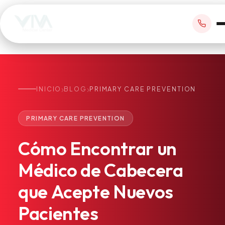
›
›
INICIO
BLOG
PRIMARY CARE PREVENTION
RESERVAR CITA
PRIMARY CARE PREVENTION
+1 305 209 0001
Cómo
Encontrar
un
office@vivamedicalcenter.com
Atención Primaria
Médico
de
Cabecera
Lun–Vie 8:30AM–4:30PM · Sáb con cita
Atención el Mismo Día
que
Acepte
Nuevos
Medicina Interna
Psiquiatría
Pacientes
Telemedicina