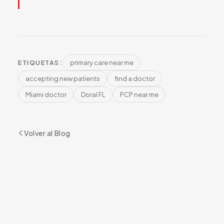
primary care near me
ETIQUETAS:
accepting new patients
find a doctor
Miami doctor
Doral FL
PCP near me
Volver al Blog
¿LISTO PARA COMENZAR?
Reserve su Cita