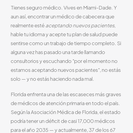
Todos los Servicios
Tienes seguro médico. Vives en Miami-Dade. Y
aun así, encontrar un médico de cabecera que
realmente esté
aceptando nuevos pacientes
,
hable tu idioma y acepte tu plan de salud puede
TDAH
sentirse como un trabajo de tiempo completo. Si
Ansiedad
alguna vez has pasado una tarde llamando
Depresión
consultorios y escuchando "por el momento no
Trastorno Bipolar
estamos aceptando nuevos pacientes", no estás
solo — y no estás haciendo nada mal.
Manejo de Medicamentos
Migraña
Florida enfrenta una de las escaseces más graves
Neuropatía Periférica
de médicos de atención primaria en todo el país.
Vértigo y Mareo
Según la Asociación Médica de Florida, el estado
Todas las Condiciones
podría tener un déficit de casi 17,000 médicos
para el año 2035 — y actualmente, 37 de los 67