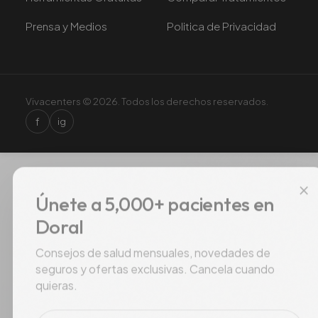
Prensa y Medios
Politica de Privacidad
Vivacenters © 2026. Todos los derechos reservados.
f
ig
×
Únete a 5,000+ pacientes en
Doral
Consejos de salud mensuales, novedades de
seguros y ofertas exclusivas. Cancela cuando
quieras.
Correo electrónico