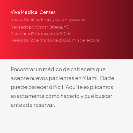
Pediatría
Viva Medical Center
Salud del Adolescente
Board-Certified Primary Care Physicians
Salud de la Mujer
Revisado por
Oscar Ortega, MD
Tratamiento Hormonal
Publicado
12 de marzo de 2026
Revisado
12 de marzo de 2026
5
min de lectura
Medicina Concierge
Guía de Medicamentos
Pruebas Genéticas
Encontrar
un
médico
de
cabecera
que
Terapia IV
acepte
nuevos
pacientes
en
Miami-Dade
Pérdida de Peso
puede
parecer
difícil.
Aquí
te
explicamos
Terapia con Péptidos
exactamente
cómo
hacerlo
y
qué
buscar
Inyecciones Articulares
antes
de
reservar.
Escleroterapia
Laboratorio
Neurología