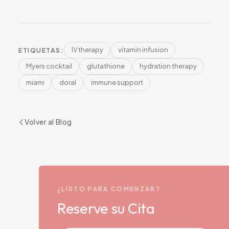
IV therapy
vitamin infusion
ETIQUETAS:
Myers cocktail
glutathione
hydration therapy
miami
doral
immune support
Volver al Blog
¿LISTO PARA COMENZAR?
Reserve su Cita