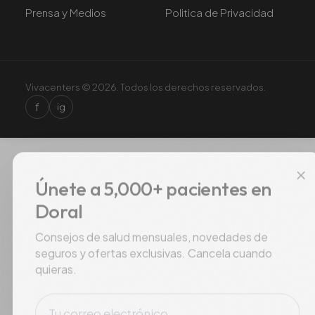
Prensa y Medios
Politica de Privacidad
Vivacenters © 2026. Todos los derechos reservados.
f
ig
×
Únete a 5,000+ pacientes en
Doral
Consejos de salud mensuales, novedades de
seguros y ofertas exclusivas. Cancela cuando
quieras.
Correo electrónico