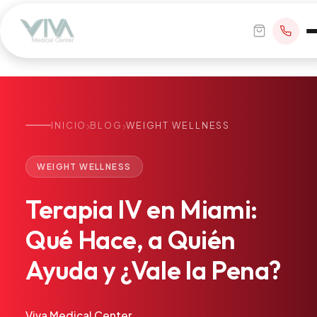
›
›
INICIO
BLOG
WEIGHT WELLNESS
RESERVAR CITA
WEIGHT WELLNESS
+1 305 209 0001
Terapia
IV
en
Miami:
office@vivamedicalcenter.com
Atención Primaria
Qué
Hace,
a
Quién
Lun–Vie 8:30AM–4:30PM · Sáb con cita
Atención el Mismo Día
Ayuda
y
¿Vale
la
Pena?
Medicina Interna
Psiquiatría
Telemedicina
Viva Medical Center