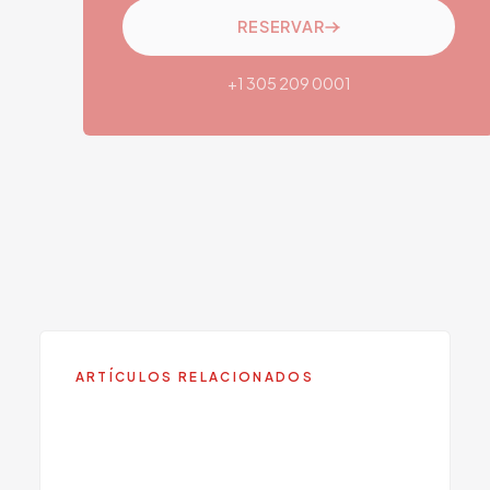
RESERVAR
+1 305 209 0001
SERVICIO RELACIONADO
Terapia IV
Conozca más sobre este servicio en Viva
Centers.
ARTÍCULOS RELACIONADOS
Medicamentos GLP-1 para
Bajar de Peso en 2025: Lo Que