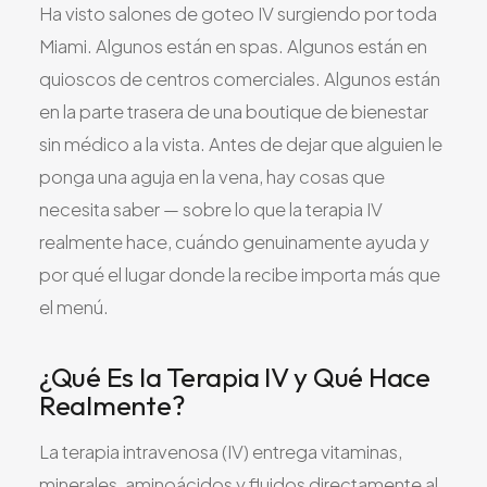
Ha visto salones de goteo IV surgiendo por toda
Todos los Servicios
Miami. Algunos están en spas. Algunos están en
quioscos de centros comerciales. Algunos están
en la parte trasera de una boutique de bienestar
sin médico a la vista. Antes de dejar que alguien le
TDAH
ponga una aguja en la vena, hay cosas que
Ansiedad
necesita saber — sobre lo que la terapia IV
Depresión
realmente hace, cuándo genuinamente ayuda y
Trastorno Bipolar
por qué el lugar donde la recibe importa más que
Manejo de Medicamentos
el menú.
Migraña
Neuropatía Periférica
¿Qué Es la Terapia IV y Qué Hace
Vértigo y Mareo
Realmente?
Todas las Condiciones
La terapia intravenosa (IV) entrega vitaminas,
minerales, aminoácidos y fluidos directamente al