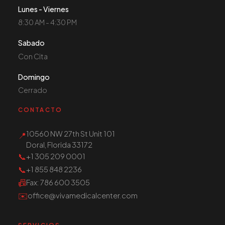
Lunes - Viernes
8:30 AM - 4:30 PM
Sabado
Con Cita
Domingo
Cerrado
CONTACTO
10560 NW 27th St Unit 101
📍
Doral, Florida 33172
📞
+1 305 209 0001
📞
+1 855 848 2236
📠
Fax
: 786 600 3505
✉️
office@vivamedicalcenter.com