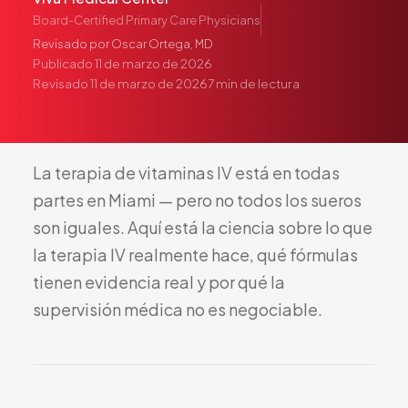
Pediatría
Board-Certified Primary Care Physicians
Salud del Adolescente
Revisado por
Oscar Ortega, MD
Publicado
11 de marzo de 2026
Salud de la Mujer
Revisado
11 de marzo de 2026
7
min de lectura
Tratamiento Hormonal
Medicina Concierge
Guía de Medicamentos
La
terapia
de
vitaminas
IV
está
en
todas
Pruebas Genéticas
partes
en
Miami
—
pero
no
todos
los
sueros
Terapia IV
son
iguales.
Aquí
está
la
ciencia
sobre
lo
que
Pérdida de Peso
la
terapia
IV
realmente
hace,
qué
fórmulas
Terapia con Péptidos
tienen
evidencia
real
y
por
qué
la
Inyecciones Articulares
supervisión
médica
no
es
negociable.
Escleroterapia
Laboratorio
Neurología