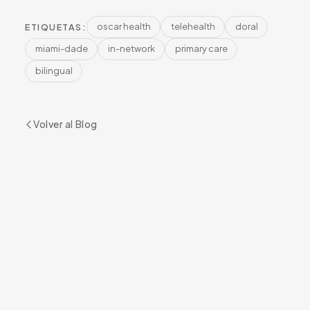
oscar health
telehealth
doral
ETIQUETAS:
miami-dade
in-network
primary care
bilingual
Volver al Blog
¿LISTO PARA COMENZAR?
Reserve su Cita
RESERVAR