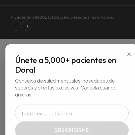
Vivacenters © 2026. Todos los derechos reservados.
f
ig
×
Únete a 5,000+ pacientes en
Doral
Consejos de salud mensuales, novedades de
seguros y ofertas exclusivas. Cancela cuando
quieras.
Correo electrónico
SUSCRIBIRME