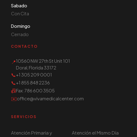
Sabado
Con Cita
Domingo
Cerrado
CONTACTO
10560 NW 27th St Unit 101
📍
Doral, Florida 33172
📞
+1 305 209 0001
📞
+1 855 848 2236
📠
Fax
: 786 600 3505
✉️
office@vivamedicalcenter.com
SERVICIOS
Atención Primaria y
Atención el Mismo Día