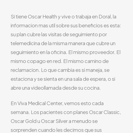
Todos los Servicios
Si tiene Oscar Health y vive o trabaja en Doral, la
informacion mas util sobre sus beneficios es esta:
su plan cubre las visitas de seguimiento por
TDAH
telemedicina de la misma manera que cubre un
Ansiedad
seguimiento en la oficina. El mismo proveedor. El
Depresión
mismo copago en red. El mismo camino de
Trastorno Bipolar
reclamacion. Lo que cambia es si maneja, se
estaciona y se sienta en una sala de espera, o si
Manejo de Medicamentos
abre una videollamada desde su cocina.
Migraña
Neuropatía Periférica
En Viva Medical Center, vemos esto cada
Vértigo y Mareo
semana. Los pacientes con planes Oscar Classic,
Todas las Condiciones
Oscar Gold u Oscar Silver a menudo se
sorprenden cuando les decimos que sus