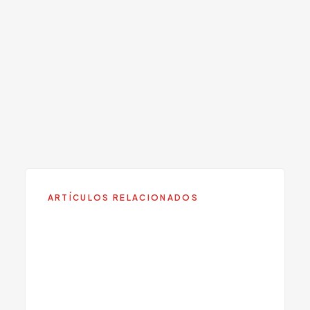
+1 305 209 0001
SERVICIO RELACIONADO
Telemedicina
Conozca más sobre este servicio en Viva
Centers.
ARTÍCULOS RELACIONADOS
Remedios Caseros Efectivos
para la Tos: Que Funciona y
Cuando Ver al Medico