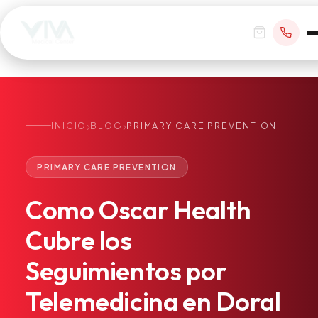
›
›
INICIO
BLOG
PRIMARY CARE PREVENTION
RESERVAR CITA
PRIMARY CARE PREVENTION
+1 305 209 0001
Como
Oscar
Health
office@vivamedicalcenter.com
Atención Primaria
Cubre
los
Lun–Vie 8:30AM–4:30PM · Sáb con cita
Atención el Mismo Día
Seguimientos
por
Medicina Interna
Psiquiatría
Telemedicina
en
Doral
Telemedicina