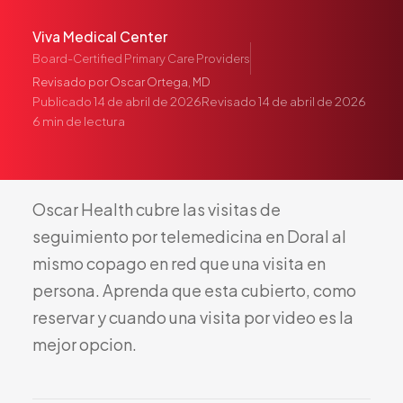
Pediatría
Viva Medical Center
Salud del Adolescente
Board-Certified Primary Care Providers
Salud de la Mujer
Revisado por
Oscar Ortega, MD
Tratamiento Hormonal
Publicado
14 de abril de 2026
Revisado
14 de abril de 2026
6
min de lectura
Medicina Concierge
Guía de Medicamentos
Pruebas Genéticas
Oscar
Health
cubre
las
visitas
de
Terapia IV
seguimiento
por
telemedicina
en
Doral
al
Pérdida de Peso
mismo
copago
en
red
que
una
visita
en
Terapia con Péptidos
persona.
Aprenda
que
esta
cubierto,
como
Inyecciones Articulares
reservar
y
cuando
una
visita
por
video
es
la
Escleroterapia
mejor
opcion.
Laboratorio
Neurología