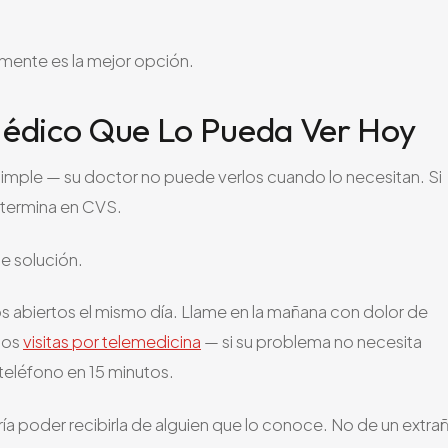
mente es la mejor opción.
Médico Que Lo Pueda Ver Hoy
simple — su doctor no puede verlos cuando lo necesitan. Si
 termina en CVS.
ne solución.
 abiertos el mismo día. Llame en la mañana con dolor de
mos
visitas por telemedicina
— si su problema no necesita
teléfono en 15 minutos.
ía poder recibirla de alguien que lo conoce. No de un extra