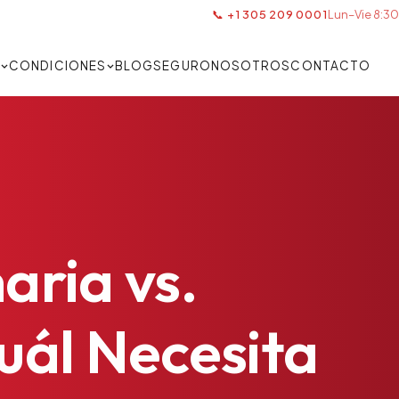
📞 +1 305 209 0001
Lun–Vie 8:30
S
CONDICIONES
BLOG
SEGURO
NOSOTROS
CONTACTO
aria
vs.
uál
Necesita