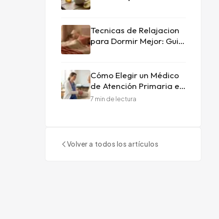
Que Funciona y Cuando
Ver al Medico
Tecnicas de Relajacion
para Dormir Mejor: Guia
Completa
Cómo Elegir un Médico
de Atención Primaria en
Doral, FL — Lo Que
7
min de lectura
Realmente Importa
Volver a todos los artículos