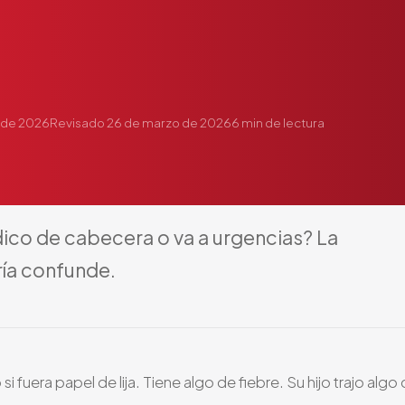
 de 2026
Revisado
26 de marzo de 2026
6
min de lectura
ico
de
cabecera
o
va
a
urgencias?
La
ía
confunde.
fuera papel de lija. Tiene algo de fiebre. Su hijo trajo algo 