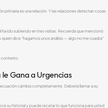
n primaria es una relación. Y las relaciones detectan cosas
l ha ido subiendo en tres visitas. Recuerda que mencionó
Es quien dice "hagamos unos análisis — algo no me cuadra"
l contexto.
 le Gana a Urgencias
la ecuación cambia completamente. Debería llamar a su
e su historial y puede recetar lo que funciona para usted