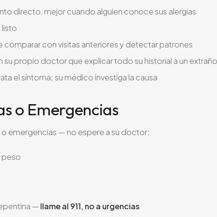
nto directo, mejor cuando alguien conoce sus alergias
listo
comparar con visitas anteriores y detectar patrones
su propio doctor que explicar todo su historial a un extrañ
ata el síntoma; su médico investiga la causa
ias o Emergencias
 o emergencias — no espere a su doctor:
r peso
 repentina —
llame al 911, no a urgencias