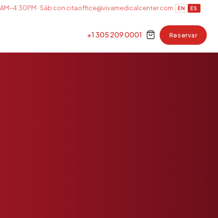
AM–4:30PM · Sáb con cita
office@vivamedicalcenter.com
EN
ES
+1 305 209 0001
Reservar