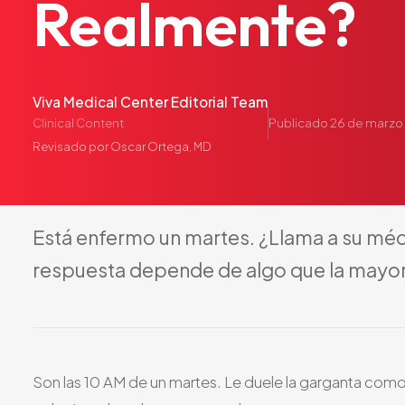
Realmente?
Viva Medical Center Editorial Team
Publicado
26 de marzo
Clinical Content
Revisado por
Oscar Ortega, MD
Está
enfermo
un
martes.
¿Llama
a
su
méd
respuesta
depende
de
algo
que
la
mayor
Son las 10 AM de un martes. Le duele la garganta como si 