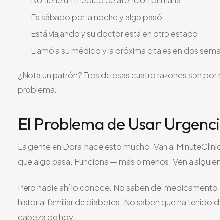
No tiene un médico de atención primaria
Es sábado por la noche y algo pasó
Está viajando y su doctor está en otro estado
Llamó a su médico y la próxima cita es en dos sem
¿Nota un patrón? Tres de esas cuatro razones son por 
problema.
El Problema de Usar Urgenc
La gente en Doral hace esto mucho. Van al MinuteClini
que algo pasa. Funciona — más o menos. Ven a alguien, 
Pero nadie ahí lo conoce. No saben del medicamento q
historial familiar de diabetes. No saben que ha tenido 
cabeza de hoy.