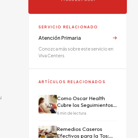
SERVICIO RELACIONADO
Atención Primaria
Conozca más sobre este servicio en
Viva Centers.
ARTÍCULOS RELACIONADOS
u
Como Oscar Health
Cubre los Seguimientos
por Telemedicina en
6
min de lectura
Doral
Remedios Caseros
Efectivos para la Tos: