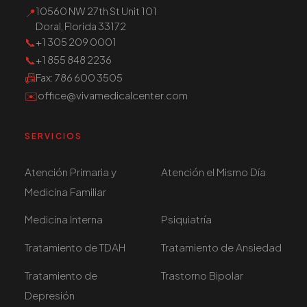
10560 NW 27th St Unit 101
📍
Doral, Florida 33172
📞
+1 305 209 0001
📞
+1 855 848 2236
📠
Fax
: 786 600 3505
✉️
office@vivamedicalcenter.com
SERVICIOS
Atención Primaria y
Atención el Mismo Día
Medicina Familiar
Medicina Interna
Psiquiatría
Tratamiento de TDAH
Tratamiento de Ansiedad
Tratamiento de
Trastorno Bipolar
Depresión