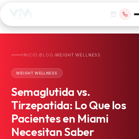
›
›
INICIO
BLOG
WEIGHT WELLNESS
RESERVAR CITA
WEIGHT WELLNESS
+1 305 209 0001
Semaglutida
vs.
office@vivamedicalcenter.com
Atención Primaria
Tirzepatida:
Lo
Que
los
Lun–Vie 8:30AM–4:30PM · Sáb con cita
Atención el Mismo Día
Pacientes
en
Miami
Medicina Interna
Psiquiatría
Necesitan
Saber
Telemedicina