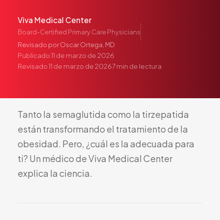
Pediatría
Viva Medical Center
Salud del Adolescente
Board-Certified Primary Care Physicians
Salud de la Mujer
Revisado por
Oscar Ortega, MD
Tratamiento Hormonal
Publicado
11 de marzo de 2026
Revisado
11 de marzo de 2026
7
min de lectura
Medicina Concierge
Guía de Medicamentos
Pruebas Genéticas
Tanto
la
semaglutida
como
la
tirzepatida
Terapia IV
están
transformando
el
tratamiento
de
la
Pérdida de Peso
obesidad.
Pero,
¿cuál
es
la
adecuada
para
Terapia con Péptidos
ti?
Un
médico
de
Viva
Medical
Center
Inyecciones Articulares
explica
la
ciencia.
Escleroterapia
Laboratorio
Neurología