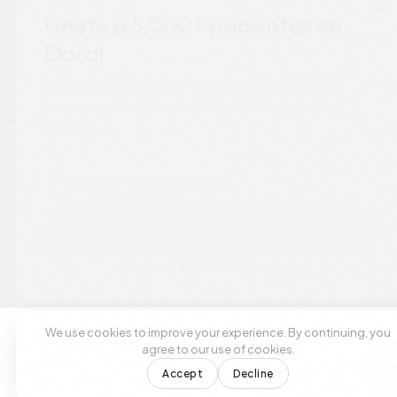
Únete a 5,000+ pacientes en
Doral
Consejos de salud mensuales, novedades de
seguros y ofertas exclusivas. Cancela cuando
quieras.
Correo electrónico
SUSCRIBIRME
Sin spam. Cancela cuando quieras.
We use cookies to improve your experience. By continuing, you
agree to our use of cookies.
Accept
Decline