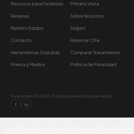
Recursos para Pacientes
Primera Visita
Resenas
Sobre Nosotros
Nuestro Equipo
Seguro
Contacto
Reservar Cita
Herramientas Gratuitas
Comparar Tratamientos
Prensa y Medios
Politica de Privacidad
Vivacenters © 2026. Todos los derechos reservados.
f
ig
×