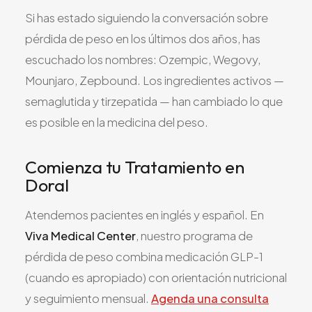
Todos los Servicios
Si has estado siguiendo la conversación sobre
pérdida de peso en los últimos dos años, has
escuchado los nombres: Ozempic, Wegovy,
Mounjaro, Zepbound. Los ingredientes activos —
TDAH
semaglutida y tirzepatida — han cambiado lo que
Ansiedad
es posible en la medicina del peso.
Depresión
Comienza tu Tratamiento en
Trastorno Bipolar
Doral
Manejo de Medicamentos
Migraña
Atendemos pacientes en inglés y español. En
Neuropatía Periférica
Viva Medical Center
, nuestro programa de
Vértigo y Mareo
pérdida de peso combina medicación GLP-1
Todas las Condiciones
(cuando es apropiado) con orientación nutricional
y seguimiento mensual.
Agenda una consulta