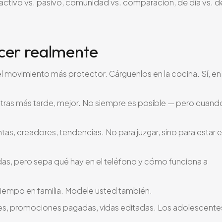
uso activo vs. pasivo, comunidad vs. comparación, de día vs. d
cer realmente
el movimiento más protector. Cárguenlos en la cocina. Sí, en
tras más tarde, mejor. No siempre es posible — pero cuand
as, creadores, tendencias. No para juzgar, sino para estar 
das, pero sepa qué hay en el teléfono y cómo funciona a
 tiempo en familia. Modele usted también.
nes, promociones pagadas, vidas editadas. Los adolescente