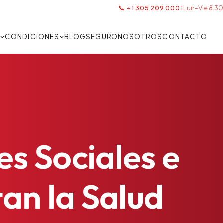
📞 +1 305 209 0001
Lun–Vie 8:30
S
CONDICIONES
BLOG
SEGURO
NOSOTROS
CONTACTO
es
Sociales
e
tan
la
Salud