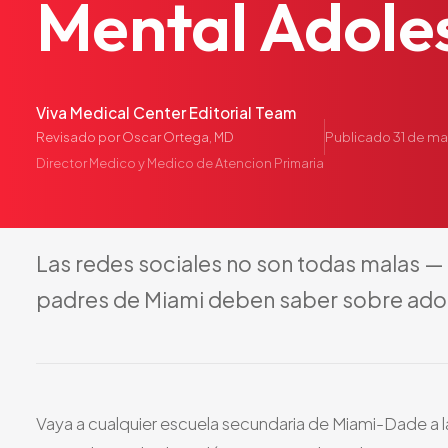
Mental
Adole
Viva Medical Center Editorial Team
Publicado
31 de m
Revisado por
Oscar Ortega, MD
Director Medico y Medico de Atencion Primaria
Las
redes
sociales
no
son
todas
malas
—
padres
de
Miami
deben
saber
sobre
ado
Vaya a cualquier escuela secundaria de Miami-Dade a la