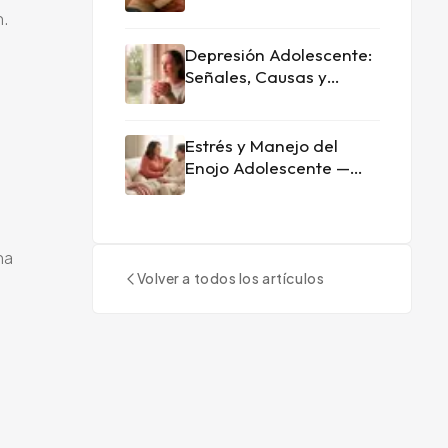
Señales y Cómo Actuar
n.
Depresión Adolescente:
Señales, Causas y
Tratamiento en Doral
Estrés y Manejo del
Enojo Adolescente —
Guía para Padres
na
Volver a todos los artículos