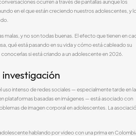
 conversaciones ocurren a través de pantallas aunque los
 mundo en el que están creciendo nuestros adolescentes, y l
ndo.
as malas, y no son todas buenas. El efecto que tienen en ca
usa, qué está pasando en su vida y cómo está cableado su
a conocerlas si está criando a un adolescente en 2026.
 investigación
el uso intenso de redes sociales — especialmente tarde en la
e en plataformas basadas en imágenes — está asociado con
problemas de imagen corporal en adolescentes. La asociaci
na adolescente hablando por video con una prima en Colombi