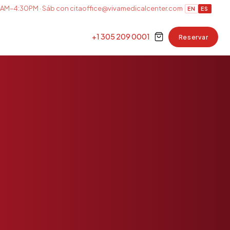
AM–4:30PM · Sáb con cita
office@vivamedicalcenter.com
EN
ES
+1 305 209 0001
Reservar