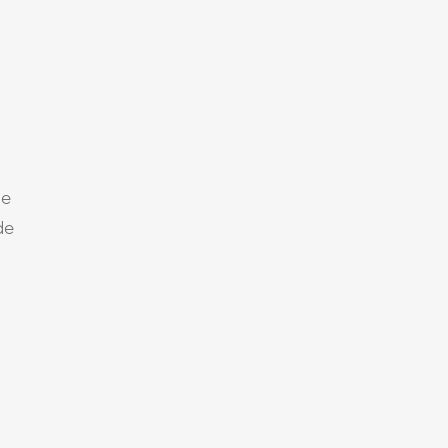
le
de