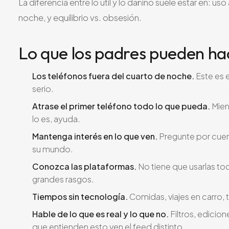
La diferencia entre lo útil y lo dañino suele estar en: 
noche, y equilibrio vs. obsesión.
Lo que los padres pueden ha
Los teléfonos fuera del cuarto de noche.
Este es 
serio.
Atrase el primer teléfono todo lo que pueda.
Mien
lo es, ayuda.
Mantenga interés en lo que ven.
Pregunte por cuent
su mundo.
Conozca las plataformas.
No tiene que usarlas to
grandes rasgos.
Tiempos sin tecnología.
Comidas, viajes en carro,
Hable de lo que es real y lo que no.
Filtros, edicio
que entienden esto ven el feed distinto.