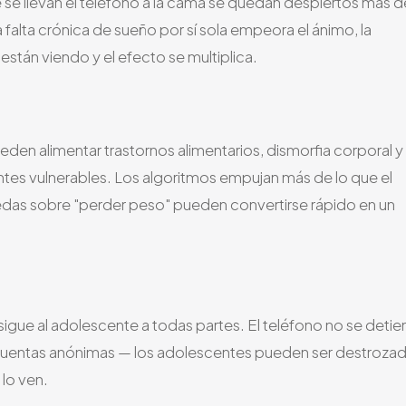
se llevan el teléfono a la cama se quedan despiertos más d
falta crónica de sueño por sí sola empeora el ánimo, la
stán viendo y el efecto se multiplica.
ueden alimentar trastornos alimentarios, dismorfia corporal y
tes vulnerables. Los algoritmos empujan más de lo que el
das sobre "perder peso" pueden convertirse rápido en un
a sigue al adolescente a todas partes. El teléfono no se detie
, cuentas anónimas — los adolescentes pueden ser destroza
lo ven.