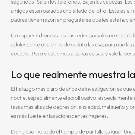
segundos. Salen los teléfonos. Bajan las cabezas. Las
amigos estén parados uno al lado del otro. Este es el
padres tienen razón en preguntarse qué les está hacie
La respuesta honesta es: las redes sociales no son tod
adolescente depende de cuánto las usa, para qué las 
cerebro. Pero sí sabemos algunas cosas, y vale la pen
Lo que realmente muestra la
El hallazgo más claro de años de investigación es que 
noche, especialmente el scroll pasivo, especialment
tasas más altas de depresión, ansiedad, mal sueño y 
es más fuerte en las adolescentes mujeres.
Dicho eso, no todo el tiempo de pantalla es igual. U