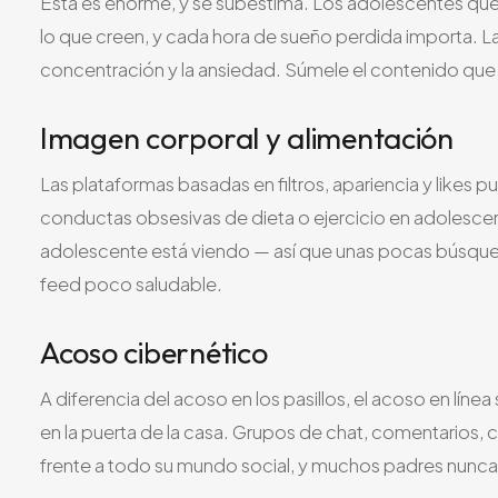
Esta es enorme, y se subestima. Los adolescentes que 
lo que creen, y cada hora de sueño perdida importa. La 
concentración y la ansiedad. Súmele el contenido que e
Imagen corporal y alimentación
Las plataformas basadas en filtros, apariencia y likes p
conductas obsesivas de dieta o ejercicio en adolescen
adolescente está viendo — así que unas pocas búsque
feed poco saludable.
Acoso cibernético
A diferencia del acoso en los pasillos, el acoso en líne
en la puerta de la casa. Grupos de chat, comentarios
frente a todo su mundo social, y muchos padres nunca 