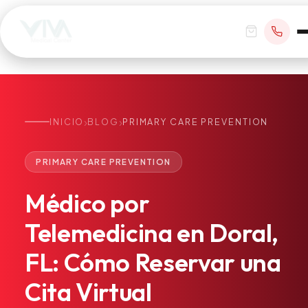
›
›
INICIO
BLOG
PRIMARY CARE PREVENTION
RESERVAR CITA
PRIMARY CARE PREVENTION
+1 305 209 0001
Médico
por
office@vivamedicalcenter.com
Atención Primaria
Telemedicina
en
Doral,
Lun–Vie 8:30AM–4:30PM · Sáb con cita
Atención el Mismo Día
FL:
Cómo
Reservar
una
Medicina Interna
Psiquiatría
Cita
Virtual
Telemedicina