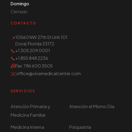
Domingo
Cerrado
CONTACTO
10560 NW 27th St Unit 101
📍
Doral, Florida 33172
📞
+1 305 209 0001
📞
+1 855 848 2236
📠
Fax
: 786 600 3505
✉️
office@vivamedicalcenter.com
SERVICIOS
Atención Primaria y
Atención el Mismo Día
Medicina Familiar
Medicina Interna
Psiquiatría