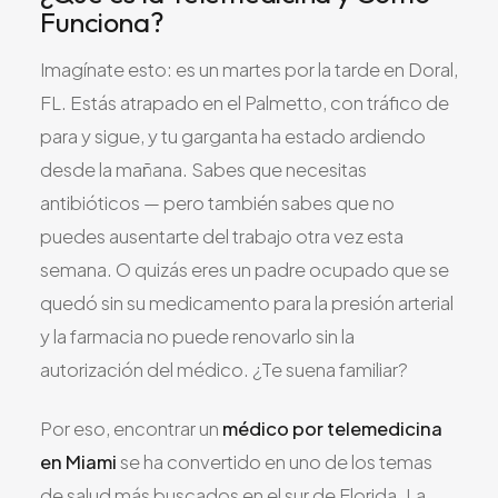
Funciona?
Todos los Servicios
Imagínate esto: es un martes por la tarde en Doral,
FL. Estás atrapado en el Palmetto, con tráfico de
para y sigue, y tu garganta ha estado ardiendo
TDAH
desde la mañana. Sabes que necesitas
Ansiedad
antibióticos — pero también sabes que no
Depresión
puedes ausentarte del trabajo otra vez esta
Trastorno Bipolar
semana. O quizás eres un padre ocupado que se
Manejo de Medicamentos
quedó sin su medicamento para la presión arterial
Migraña
y la farmacia no puede renovarlo sin la
Neuropatía Periférica
autorización del médico. ¿Te suena familiar?
Vértigo y Mareo
Por eso, encontrar un
médico por telemedicina
Todas las Condiciones
en Miami
se ha convertido en uno de los temas
de salud más buscados en el sur de Florida. La