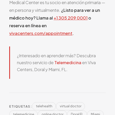
Medical Center es tu socio en atención primaria —
en persona y virtualmente.
¿Listo para ver a un
médico hoy? Llama al
+1 305 209 0001
o
reserva en línea en
vivacenters.com/appointment
.
¿Interesado en aprender más? Descubra
nuestro servicio de
Telemedicina
en Viva
Centers, Doral y Miami, FL.
telehealth
virtual doctor
ETIQUETAS:
telemedicine
online doctor
Doral FL
Miami