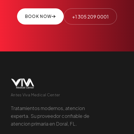
+1 305 209 0001
BOOK NOW
Antes Viva Medical Center
Tratamientos modernos, atencion
experta. Su proveedor confiable de
atencion primaria en Doral, FL.