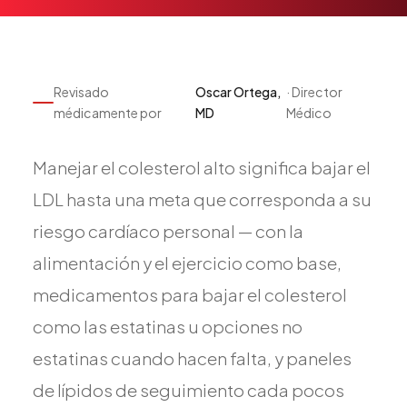
Pediatría
Salud del Adolescente
Salud de la Mujer
Revisado
Oscar Ortega,
· Director
Tratamiento Hormonal
médicamente por
MD
Médico
Medicina Concierge
Guía de Medicamentos
Manejar el colesterol alto significa bajar el
Pruebas Genéticas
LDL hasta una meta que corresponda a su
Terapia IV
riesgo cardíaco personal — con la
Pérdida de Peso
alimentación y el ejercicio como base,
Terapia con Péptidos
medicamentos para bajar el colesterol
Inyecciones Articulares
como las estatinas u opciones no
Escleroterapia
estatinas cuando hacen falta, y paneles
Laboratorio
de lípidos de seguimiento cada pocos
Neurología