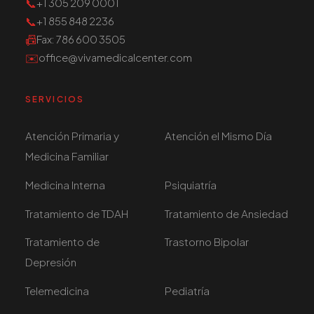
📞
+1 305 209 0001
📞
+1 855 848 2236
📠
Fax
: 786 600 3505
✉️
office@vivamedicalcenter.com
SERVICIOS
Atención Primaria y
Atención el Mismo Día
Medicina Familiar
Medicina Interna
Psiquiatría
Tratamiento de TDAH
Tratamiento de Ansiedad
Tratamiento de
Trastorno Bipolar
Depresión
Telemedicina
Pediatría