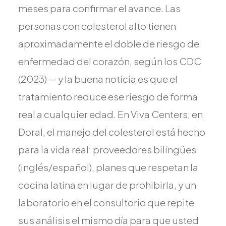
meses para confirmar el avance. Las
Todos los Servicios
personas con colesterol alto tienen
aproximadamente el doble de riesgo de
enfermedad del corazón, según los CDC
TDAH
(2023) — y la buena noticia es que el
Ansiedad
tratamiento reduce ese riesgo de forma
Depresión
real a cualquier edad. En Viva Centers, en
Trastorno Bipolar
Doral, el manejo del colesterol está hecho
Manejo de Medicamentos
para la vida real: proveedores bilingües
Migraña
(inglés/español), planes que respetan la
Neuropatía Periférica
Vértigo y Mareo
cocina latina en lugar de prohibirla, y un
Todas las Condiciones
laboratorio en el consultorio que repite
sus análisis el mismo día para que usted