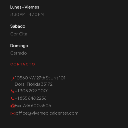
Lunes - Viernes
8:30 AM - 4:30 PM
Sabado
Con Cita
Domingo
Cerrado
CONTACTO
10560 NW 27th St Unit 101
📍
Doral, Florida 33172
📞
+1 305 209 0001
📞
+1 855 848 2236
📠
Fax
: 786 600 3505
✉️
office@vivamedicalcenter.com