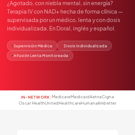
¿Agotado,
con
niebla
mental,
sin
energía?
Pediatría
Terapia
IV
con
NAD+
hecha
de
forma
clínica
—
Salud del Adolescente
supervisada
por
un
médico,
lenta
y
con
dosis
Salud de la Mujer
individualizada.
En
Doral,
inglés
y
español.
Tratamiento Hormonal
Medicina Concierge
Supervisión Médica
Dosis Individualizada
Guía de Medicamentos
Infusión Lenta Monitoreada
Pruebas Genéticas
Terapia IV
Pérdida de Peso
Terapia con Péptidos
Medicare
Medicaid
Aetna
Cigna
IN-NETWORK:
Inyecciones Articulares
Oscar Health
UnitedHealthcare
Humana
Ambetter
Escleroterapia
Laboratorio
Neurología