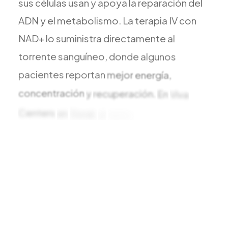
sus
células
usan
y
apoya
la
reparación
del
ADN
y
el
metabolismo.
La
terapia
IV
con
NAD+
lo
suministra
directamente
al
torrente
sanguíneo,
donde
algunos
pacientes
reportan
mejor
energía,
concentración
y
recuperación.
En
Viva
Centers
en
Doral,
el
NAD+
se
administra
como
una
infusión
lenta
y
cuidadosamente
monitoreada
por
personal
médico
capacitado
bajo
supervisión
de