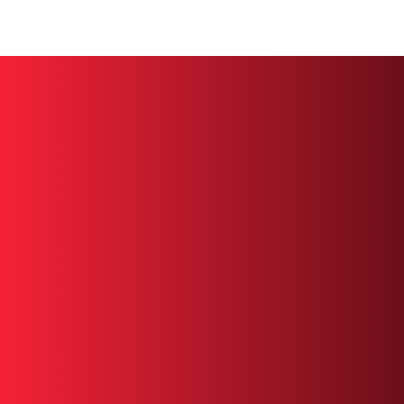
Tome
control
de
su
salud
hoy.
Nuestro
equipo
está
listo
para
atenderle.
Reserve
una
cita
o
llámenos
directamente.
+1 305 209 0001
RESERVAR