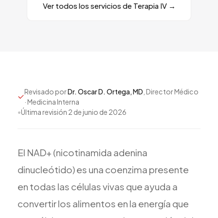
Ver todos los servicios de Terapia IV
→
Todos los Servicios
TDAH
Ansiedad
Revisado por
Dr. Oscar D. Ortega, MD
, Director Médico
Depresión
· Medicina Interna
•
Última revisión
2 de junio de 2026
Trastorno Bipolar
Manejo de Medicamentos
Migraña
El
NAD+
(nicotinamida
adenina
Neuropatía Periférica
dinucleótido)
es
una
coenzima
presente
Vértigo y Mareo
en
todas
las
células
vivas
que
ayuda
a
Todas las Condiciones
convertir
los
alimentos
en
la
energía
que