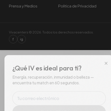
Prensa y Medios
Politica de Privacidad
Vivacenters © 2026. Todos los derechos reservados.
f
ig
×
¿Qué IV es ideal para ti?
Energía, recuperación, inmunidad o belleza —
encuentra tu match en 60 segundos.
Correo electrónico