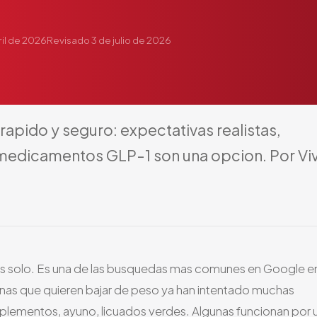
ril de 2026
Revisado
3 de julio de 2026
rapido
y
seguro:
expectativas
realistas,
medicamentos
GLP-1
son
una
opcion.
Por
Vi
as solo. Es una de las busquedas mas comunes en Google e
rsonas que quieren bajar de peso ya han intentado muchas
suplementos, ayuno, licuados verdes. Algunas funcionan por 