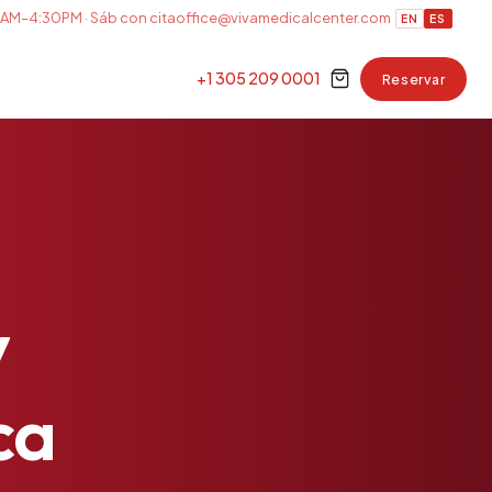
AM–4:30PM · Sáb con cita
office@vivamedicalcenter.com
EN
ES
+1 305 209 0001
Reservar
y
ca