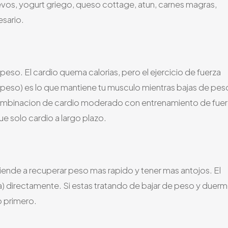
os, yogurt griego, queso cottage, atun, carnes magras,
esario.
eso. El cardio quema calorias, pero el ejercicio de fuerza
o peso) es lo que mantiene tu musculo mientras bajas de pes
 combinacion de cardio moderado con entrenamiento de fue
 solo cardio a largo plazo.
ende a recuperar peso mas rapido y tener mas antojos. El
a) directamente. Si estas tratando de bajar de peso y duer
o primero.