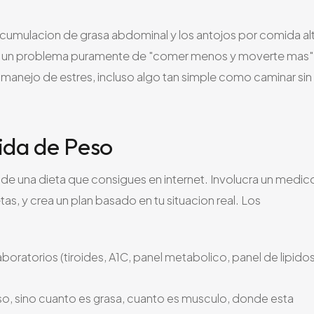
a acumulacion de grasa abdominal y los antojos por comida al
mo un problema puramente de "comer menos y moverte mas" 
 manejo de estres, incluso algo tan simple como caminar sin 
ida de Peso
e una dieta que consigues en internet. Involucra un medic
etas, y crea un plan basado en tu situacion real. Los
laboratorios (tiroides, A1C, panel metabolico, panel de lipidos
so, sino cuanto es grasa, cuanto es musculo, donde esta