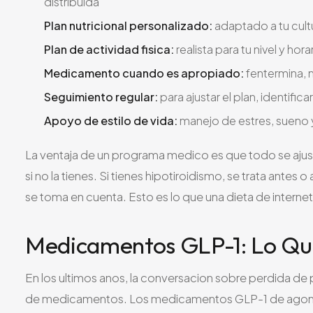
distribuida
Plan nutricional personalizado:
adaptado a tu cult
Plan de actividad fisica:
realista para tu nivel y hora
Medicamento cuando es apropiado:
fentermina, 
Seguimiento regular:
para ajustar el plan, identi
Apoyo de estilo de vida:
manejo de estres, sueno
La ventaja de un programa medico es que todo se ajusta a 
si no la tienes. Si tienes hipotiroidismo, se trata antes
se toma en cuenta. Esto es lo que una dieta de interne
Medicamentos GLP-1: Lo Qu
En los ultimos anos, la conversacion sobre perdida d
de medicamentos. Los medicamentos GLP-1 de agonist