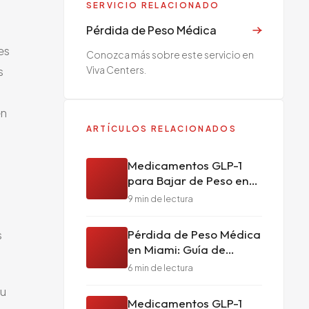
SERVICIO RELACIONADO
Pérdida de Peso Médica
es
Conozca más sobre este servicio en
Viva Centers.
s
en
ARTÍCULOS RELACIONADOS
Medicamentos GLP-1
para Bajar de Peso en
2025: Lo Que Realmente
9
min de lectura
Hacen
Pérdida de Peso Médica
s
en Miami: Guía de
Medicamentos GLP-1
6
min de lectura
tu
Medicamentos GLP-1