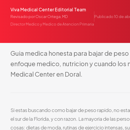
Viva Medical Center Editorial Team
Publicado
10 de ab
Revisado por
Oscar Ortega, MD
Director Medico y Medico de Atencion Primaria
Guia
medica
honesta
para
bajar
de
peso
enfoque
medico,
nutricion
y
cuando
los
Medical
Center
en
Doral.
Si estas buscando como bajar de peso rapido, no est
el sur de la Florida, y con razon. La mayoria de las pe
cosas: dietas de moda, rutinas de ejercicio intensas, 