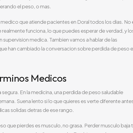
perando el peso, o mas.
un medico que atiende pacientes en Doral todos los dias. No 
que realmente funciona, lo que puedes esperar de verdad, y lo
in supervision medica. Tambien vamos a hablar de las
e han cambiado la conversacion sobre perdida de peso 
erminos Medicos
ma segura. En la medicina, una perdida de peso saludable
emana. Suena lento si lo que quieres es verte diferente ante
cas solidas detras de ese rango.
o que pierdes es musculo, no grasa. Perder musculo baja 