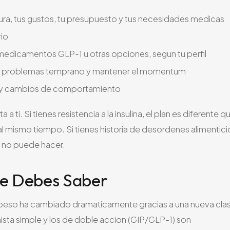
ura, tus gustos, tu presupuesto y tus necesidades medicas
rio
medicamentos GLP-1 u otras opciones, segun tu perfil
ficar problemas temprano y mantener el momentum
 y cambios de comportamiento
ti. Si tienes resistencia a la insulina, el plan es diferente q
 o al mismo tiempo. Si tienes historia de desordenes alimentici
t no puede hacer.
e Debes Saber
e peso ha cambiado dramaticamente gracias a una nueva cla
a simple y los de doble accion (GIP/GLP-1) son