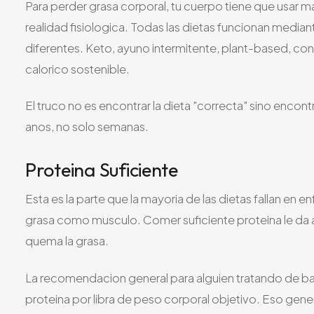
Para perder grasa corporal, tu cuerpo tiene que usar 
realidad fisiologica. Todas las dietas funcionan medi
diferentes. Keto, ayuno intermitente, plant-based, con
calorico sostenible.
El truco no es encontrar la dieta "correcta" sino enc
anos, no solo semanas.
Proteina Suficiente
Esta es la parte que la mayoria de las dietas fallan en
grasa como musculo. Comer suficiente proteina le da a
quema la grasa.
La recomendacion general para alguien tratando de b
proteina por libra de peso corporal objetivo. Eso gener