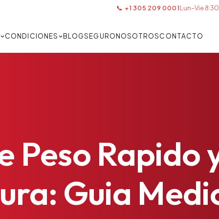
📞 +1 305 209 0001
Lun–Vie 8:30
S
CONDICIONES
BLOG
SEGURO
NOSOTROS
CONTACTO
e
Peso
Rapido
ura:
Guia
Medi