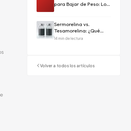
para Bajar de Peso: Lo
Que los Pacientes de
Miami Necesitan Saber
Sermorelina vs.
Tesamorelina: ¿Qué
Péptido de Hormona de
14
min de lectura
Crecimiento Es Mejor
para Usted?
os
Volver a todos los artículos
de