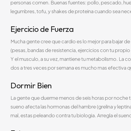
personas comen. Buenas fuentes: pollo, pescado, huev
legumbres, tofu, y shakes de proteina cuando sea nec
Ejercicio de Fuerza
Mucha gente cree que cardio es lo mejor para bajar de p
(pesas, bandas de resistencia, ejercicios con tu propi
Y el musculo, a su vez, mantiene tu metabolismo. La
dos a tres veces por semana es mucho mas efectiva que
Dormir Bien
La gente que duerme menos de seis horas por noche ti
sueno afecta las hormonas del hambre (grelina y leptin
mal, estas peleando contra tu biologia. Arregla el suen