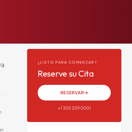
¿LISTO PARA COMENZAR?
va
Reserve su Cita
RESERVAR
+1 305 209 0001
n
un