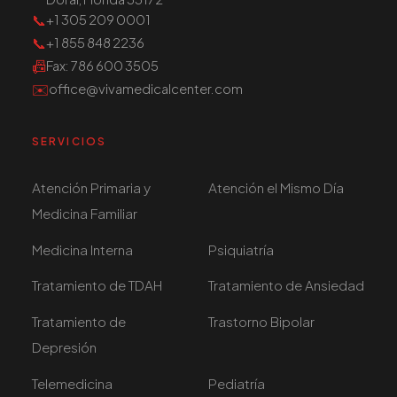
📞
+1 305 209 0001
📞
+1 855 848 2236
📠
Fax
: 786 600 3505
✉️
office@vivamedicalcenter.com
SERVICIOS
Atención Primaria y
Atención el Mismo Día
Medicina Familiar
Medicina Interna
Psiquiatría
Tratamiento de TDAH
Tratamiento de Ansiedad
Tratamiento de
Trastorno Bipolar
Depresión
Telemedicina
Pediatría