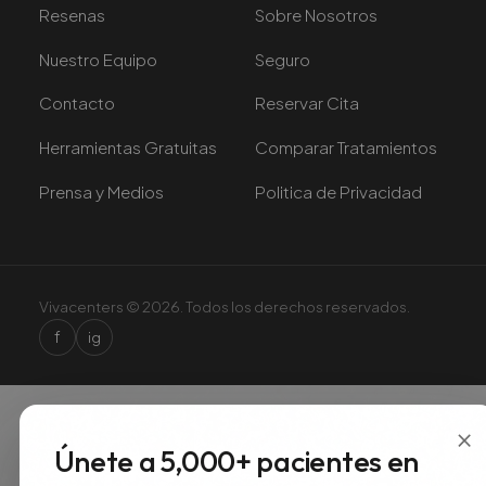
Resenas
Sobre Nosotros
Nuestro Equipo
Seguro
Contacto
Reservar Cita
Herramientas Gratuitas
Comparar Tratamientos
Prensa y Medios
Politica de Privacidad
Vivacenters © 2026. Todos los derechos reservados.
f
ig
×
Únete a 5,000+ pacientes en