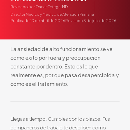
Pediatría
Revisado por
Oscar Ortega, MD
Salud del Adolescente
Director Medico y Medico de Atencion Primaria
Publicado
10 de abril de 2026
Revisado
3 de julio de 2026
Salud de la Mujer
Tratamiento Hormonal
Medicina Concierge
La
ansiedad
de
alto
funcionamiento
se
ve
Guía de Medicamentos
como
exito
por
fuera
y
preocupacion
Pruebas Genéticas
constante
por
dentro.
Esto
es
lo
que
Terapia IV
realmente
es,
por
que
pasa
desapercibida
y
Pérdida de Peso
como
es
el
tratamiento.
Terapia con Péptidos
Inyecciones Articulares
Escleroterapia
Laboratorio
Llegas a tiempo. Cumples con los plazos. Tus
Neurología
companeros de trabajo te describen como