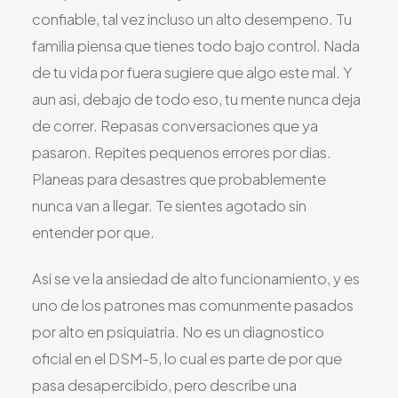
Todos los Servicios
confiable, tal vez incluso un alto desempeno. Tu
familia piensa que tienes todo bajo control. Nada
de tu vida por fuera sugiere que algo este mal. Y
aun asi, debajo de todo eso, tu mente nunca deja
TDAH
de correr. Repasas conversaciones que ya
Ansiedad
pasaron. Repites pequenos errores por dias.
Planeas para desastres que probablemente
Depresión
nunca van a llegar. Te sientes agotado sin
Trastorno Bipolar
entender por que.
Manejo de Medicamentos
Migraña
Asi se ve la ansiedad de alto funcionamiento, y es
Neuropatía Periférica
uno de los patrones mas comunmente pasados
Vértigo y Mareo
por alto en psiquiatria. No es un diagnostico
Todas las Condiciones
oficial en el DSM-5, lo cual es parte de por que
pasa desapercibido, pero describe una