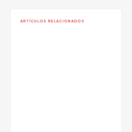
ARTÍCULOS RELACIONADOS
Como Detener un Ataque de
Panico: Tecnicas Inmediatas
que Funcionan
Ayuda la Ashwagandha con la
Ansiedad? Perspectiva de un
Medico