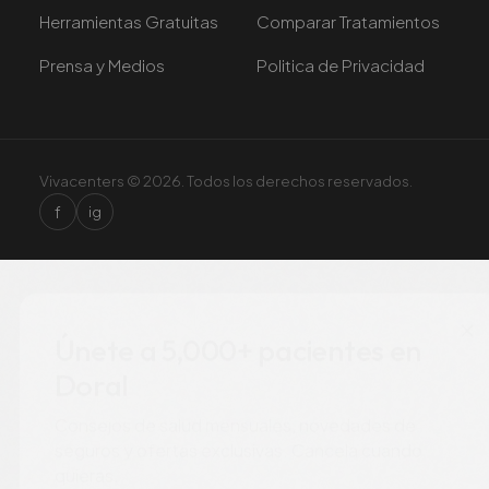
Herramientas Gratuitas
Comparar Tratamientos
Prensa y Medios
Politica de Privacidad
Vivacenters © 2026. Todos los derechos reservados.
f
ig
×
Únete a 5,000+ pacientes en
Doral
Consejos de salud mensuales, novedades de
seguros y ofertas exclusivas. Cancela cuando
quieras.