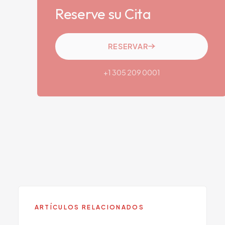
Reserve su Cita
RESERVAR
+1 305 209 0001
SERVICIO RELACIONADO
Salud Adolescente
Conozca más sobre este servicio en Viva
Centers.
ARTÍCULOS RELACIONADOS