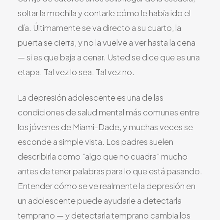
Todos los Servicios
soltar la mochila y contarle cómo le había ido el
día. Últimamente se va directo a su cuarto, la
puerta se cierra, y no la vuelve a ver hasta la cena
— si es que baja a cenar. Usted se dice que es una
TDAH
etapa. Tal vez lo sea. Tal vez no.
Ansiedad
La depresión adolescente es una de las
Depresión
condiciones de salud mental más comunes entre
Trastorno Bipolar
los jóvenes de Miami-Dade, y muchas veces se
Manejo de Medicamentos
esconde a simple vista. Los padres suelen
Migraña
describirla como "algo que no cuadra" mucho
Neuropatía Periférica
antes de tener palabras para lo que está pasando.
Vértigo y Mareo
Entender cómo se ve realmente la depresión en
Todas las Condiciones
un adolescente puede ayudarle a detectarla
temprano — y detectarla temprano cambia los