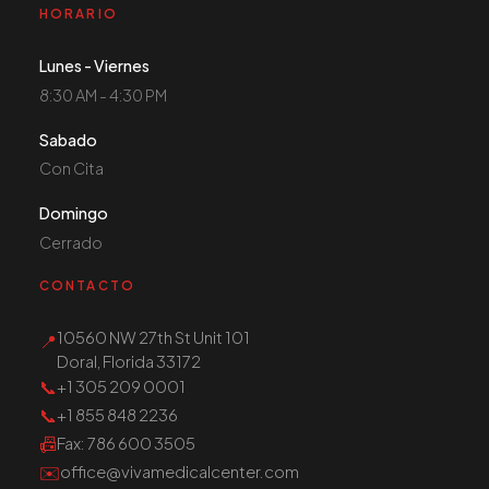
HORARIO
Lunes - Viernes
8:30 AM - 4:30 PM
Sabado
Con Cita
Domingo
Cerrado
CONTACTO
10560 NW 27th St Unit 101
📍
Doral, Florida 33172
📞
+1 305 209 0001
📞
+1 855 848 2236
📠
Fax
: 786 600 3505
✉️
office@vivamedicalcenter.com