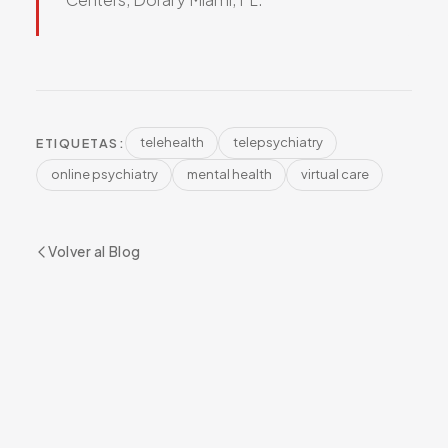
telehealth
telepsychiatry
ETIQUETAS:
online psychiatry
mental health
virtual care
Volver al Blog
¿LISTO PARA COMENZAR?
Reserve su Cita