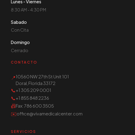
Lunes - Viernes
8:30 AM - 4:30 PM
Sabado
Con Cita
Domingo
Cerrado
CONTACTO
10560 NW 27th St Unit 101
📍
Doral, Florida 33172
📞
+1 305 209 0001
📞
+1 855 848 2236
📠
Fax
: 786 600 3505
✉️
office@vivamedicalcenter.com
SERVICIOS