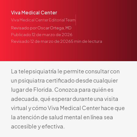
Pediatría
Viva Medical Center
Salud del Adolescente
Viva Medical Center Editorial Team
Salud de la Mujer
Revisado por
Oscar Ortega, MD
Tratamiento Hormonal
Publicado
12 de marzo de 2026
Revisado
12 de marzo de 2026
5
min de lectura
Medicina Concierge
Guía de Medicamentos
Pruebas Genéticas
La
telepsiquiatría
le
permite
consultar
con
Terapia IV
un
psiquiatra
certificado
desde
cualquier
Pérdida de Peso
lugar
de
Florida.
Conozca
para
quién
es
Terapia con Péptidos
adecuada,
qué
esperar
durante
una
visita
Inyecciones Articulares
virtual
y
cómo
Viva
Medical
Center
hace
que
Escleroterapia
la
atención
de
salud
mental
en
línea
sea
Laboratorio
accesible
y
efectiva.
Neurología