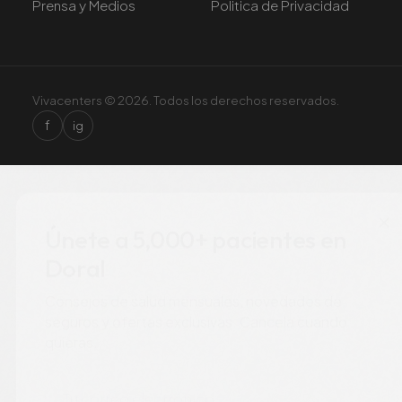
Prensa y Medios
Politica de Privacidad
Vivacenters © 2026. Todos los derechos reservados.
f
ig
×
Únete a 5,000+ pacientes en
Doral
Consejos de salud mensuales, novedades de
seguros y ofertas exclusivas. Cancela cuando
quieras.
Correo electrónico