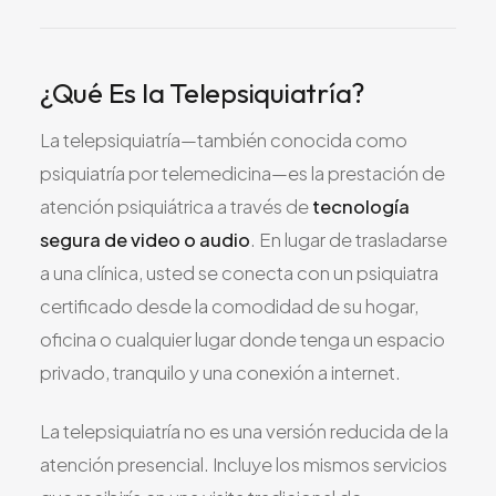
Todos los Servicios
¿Qué Es la Telepsiquiatría?
La telepsiquiatría—también conocida como
TDAH
psiquiatría por telemedicina—es la prestación de
Ansiedad
atención psiquiátrica a través de
tecnología
Depresión
segura de video o audio
. En lugar de trasladarse
Trastorno Bipolar
a una clínica, usted se conecta con un psiquiatra
Manejo de Medicamentos
certificado desde la comodidad de su hogar,
Migraña
oficina o cualquier lugar donde tenga un espacio
Neuropatía Periférica
privado, tranquilo y una conexión a internet.
Vértigo y Mareo
La telepsiquiatría no es una versión reducida de la
Todas las Condiciones
atención presencial. Incluye los mismos servicios