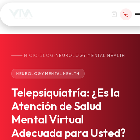
›
›
INICIO
BLOG
NEUROLOGY MENTAL HEALTH
RESERVAR CITA
NEUROLOGY MENTAL HEALTH
+1 305 209 0001
Telepsiquiatría:
¿Es
la
office@vivamedicalcenter.com
Atención Primaria
Atención
de
Salud
Lun–Vie 8:30AM–4:30PM · Sáb con cita
Atención el Mismo Día
Mental
Virtual
Medicina Interna
Psiquiatría
Adecuada
para
Usted?
Telemedicina