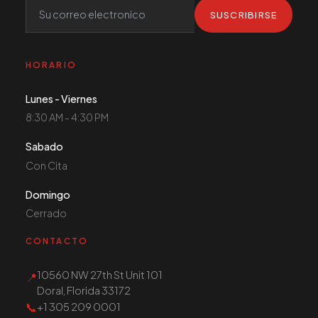
SUSCRIBIRSE
HORARIO
Lunes - Viernes
8:30 AM - 4:30 PM
Sabado
Con Cita
Domingo
Cerrado
CONTACTO
10560 NW 27th St Unit 101
📍
Doral, Florida 33172
📞
+1 305 209 0001