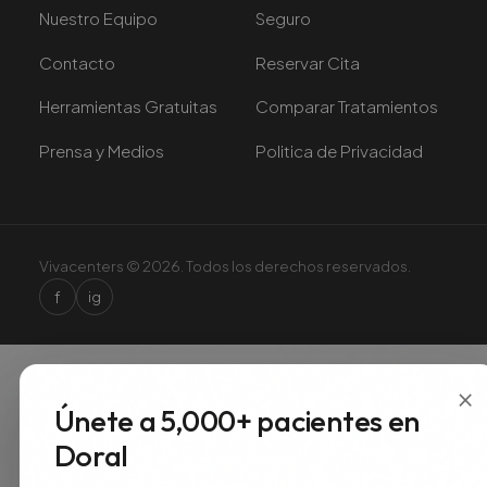
Nuestro Equipo
Seguro
Contacto
Reservar Cita
Herramientas Gratuitas
Comparar Tratamientos
Prensa y Medios
Politica de Privacidad
Vivacenters © 2026. Todos los derechos reservados.
f
ig
×
Únete a 5,000+ pacientes en
Doral