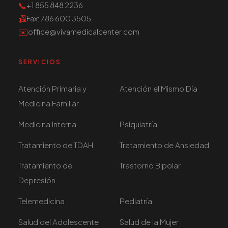
📞
+1 855 848 2236
📠
Fax
: 786 600 3505
✉️
office@vivamedicalcenter.com
SERVICIOS
Atención Primaria y
Atención el Mismo Día
Medicina Familiar
Medicina Interna
Psiquiatría
Tratamiento de TDAH
Tratamiento de Ansiedad
Tratamiento de
Trastorno Bipolar
Depresión
Telemedicina
Pediatría
Salud del Adolescente
Salud de la Mujer