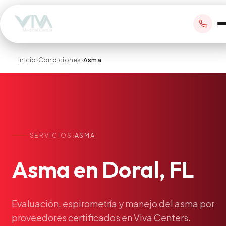
Inicio
›
Condiciones
›
Asma
RESERVAR CITA
+1 305 209 0001
›
SERVICIOS
ASMA
office@vivamedicalcenter.com
Atención Primaria
Asma
en
Doral,
FL
Lun–Vie 8:30AM–4:30PM · Sáb con cita
Atención el Mismo Día
Medicina Interna
Psiquiatría
Evaluación,
espirometría
y
manejo
del
asma
por
proveedores
certificados
en
Viva
Centers.
Telemedicina