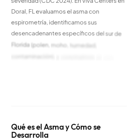
severidad
(CDC
2024).
En
Viva
Centers
en
Doral,
FL
evaluamos
el
asma
con
espirometría,
identificamos
sus
desencadenantes
específicos
del
sur
de
Florida
(polen,
moho,
humedad,
contaminación),
y
construimos
un
plan
de
acción
por
escrito
que
usted
entiende
—
en
inglés
o
español
—
para
que
los
síntomas
no
controlen
su
Qué
es
el
Asma
y
Cómo
se
Desarrolla