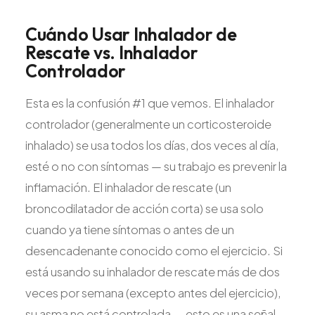
Cuándo
Usar
Inhalador
de
Rescate
vs.
Inhalador
Controlador
Esta es la confusión #1 que vemos. El inhalador
controlador (generalmente un corticosteroide
inhalado) se usa todos los días, dos veces al día,
esté o no con síntomas — su trabajo es prevenir la
inflamación. El inhalador de rescate (un
broncodilatador de acción corta) se usa solo
cuando ya tiene síntomas o antes de un
desencadenante conocido como el ejercicio. Si
está usando su inhalador de rescate más de dos
veces por semana (excepto antes del ejercicio),
su asma no está controlada — esto es una señal