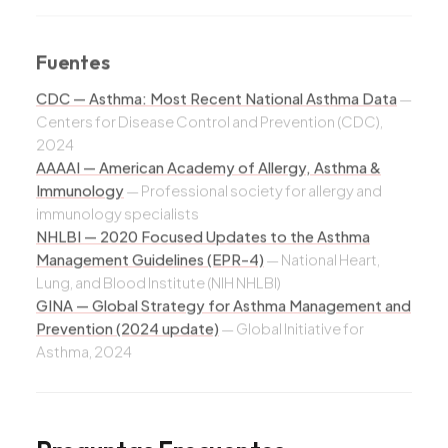
Fuentes
CDC — Asthma: Most Recent National Asthma Data
—
Centers for Disease Control and Prevention (CDC),
2024
AAAAI — American Academy of Allergy, Asthma &
Immunology
—
Professional society for allergy and
immunology specialists
NHLBI — 2020 Focused Updates to the Asthma
Management Guidelines (EPR-4)
—
National Heart,
Lung, and Blood Institute (NIH NHLBI)
GINA — Global Strategy for Asthma Management and
Prevention (2024 update)
—
Global Initiative for
Asthma, 2024