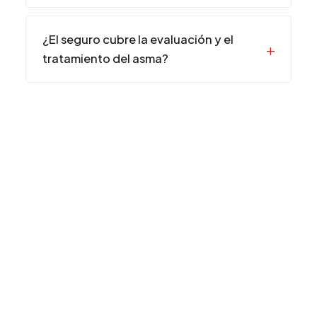
¿El seguro cubre la evaluación y el
tratamiento del asma?
Aceptando Nuevos Pacientes
¿LISTO PARA COMENZAR?
Reserve su Cita
RESERVAR
+1 305 209 0001