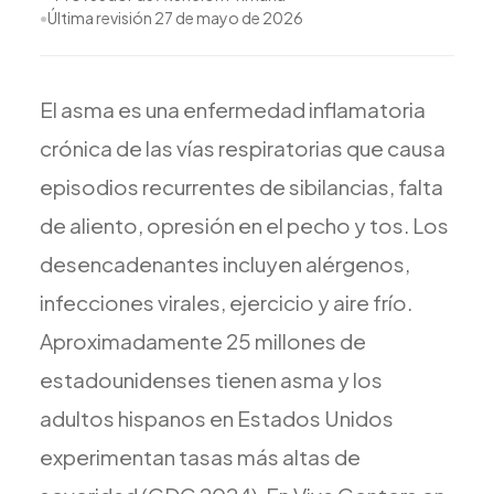
Todos los Servicios
•
Última revisión
27 de mayo de 2026
El
asma
es
una
enfermedad
inflamatoria
crónica
de
las
vías
respiratorias
que
causa
TDAH
episodios
recurrentes
de
sibilancias,
falta
Ansiedad
Depresión
de
aliento,
opresión
en
el
pecho
y
tos.
Los
Trastorno Bipolar
desencadenantes
incluyen
alérgenos,
Manejo de Medicamentos
infecciones
virales,
ejercicio
y
aire
frío.
Migraña
Aproximadamente
25
millones
de
Neuropatía Periférica
estadounidenses
tienen
asma
y
los
Vértigo y Mareo
adultos
hispanos
en
Estados
Unidos
Todas las Condiciones
experimentan
tasas
más
altas
de