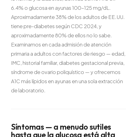
6.4% o glucosa en ayunas 100-125 mg/dL.
Aproximadamente 38% de los adultos de EE.UU.
tiene pre-diabetes según CDC 2024, y
aproximadamente 80% de ellos no lo sabe.
Examinamos en cada admisión de atención
primaria a adultos con factores de riesgo — edad,
IMC, historial familiar, diabetes gestacional previa,
síndrome de ovario poliquístico — y ofrecemos
A1C más lípidos en ayunas en una sola extracción
de laboratorio.
Síntomas
—
a
menudo
sutiles
hasta
que
la
glucosa
está
alta