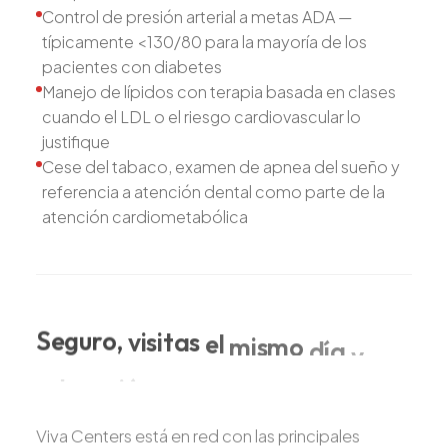
Control de presión arterial a metas ADA —
típicamente <130/80 para la mayoría de los
pacientes con diabetes
Manejo de lípidos con terapia basada en clases
cuando el LDL o el riesgo cardiovascular lo
justifique
Cese del tabaco, examen de apnea del sueño y
referencia a atención dental como parte de la
atención cardiometabólica
Seguro,
visitas
el
mismo
día
y
educación
bilingüe
en
diabetes
en
Doral
Viva Centers está en red con las principales