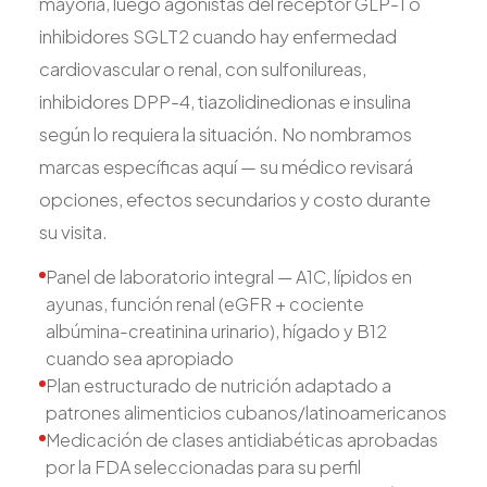
mayoría, luego agonistas del receptor GLP-1 o
inhibidores SGLT2 cuando hay enfermedad
cardiovascular o renal, con sulfonilureas,
inhibidores DPP-4, tiazolidinedionas e insulina
según lo requiera la situación. No nombramos
marcas específicas aquí — su médico revisará
opciones, efectos secundarios y costo durante
su visita.
Panel de laboratorio integral — A1C, lípidos en
ayunas, función renal (eGFR + cociente
albúmina-creatinina urinario), hígado y B12
cuando sea apropiado
Plan estructurado de nutrición adaptado a
patrones alimenticios cubanos/latinoamericanos
Medicación de clases antidiabéticas aprobadas
por la FDA seleccionadas para su perfil