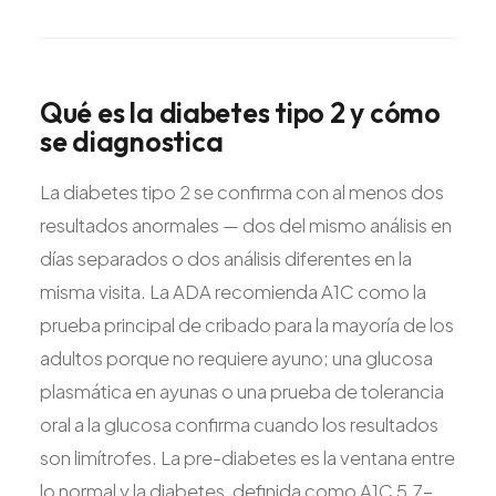
Qué
es
la
diabetes
tipo
2
y
cómo
se
diagnostica
La diabetes tipo 2 se confirma con al menos dos
resultados anormales — dos del mismo análisis en
días separados o dos análisis diferentes en la
misma visita. La ADA recomienda A1C como la
prueba principal de cribado para la mayoría de los
adultos porque no requiere ayuno; una glucosa
plasmática en ayunas o una prueba de tolerancia
oral a la glucosa confirma cuando los resultados
son limítrofes. La pre-diabetes es la ventana entre
lo normal y la diabetes, definida como A1C 5.7-