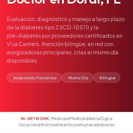
Pediatría
Salud del Adolescente
Evaluación,
diagnóstico
y
manejo
a
largo
plazo
Salud de la Mujer
de
la
diabetes
tipo
2
(ICD-10
E11)
y
la
Tratamiento Hormonal
pre-diabetes
por
proveedores
certificados
en
Medicina Concierge
Viva
Centers.
Atención
bilingüe,
en
red
con
aseguradoras
principales,
citas
el
mismo
día
Guía de Medicamentos
disponibles.
Pruebas Genéticas
Terapia IV
Aceptando Pacientes
Mismo Día
Bilingüe
Pérdida de Peso
Terapia con Péptidos
Inyecciones Articulares
Escleroterapia
Laboratorio
Medicare
Medicaid
Aetna
Cigna
IN-NETWORK:
Oscar Health
UnitedHealthcare
Humana
Ambetter
Neurología