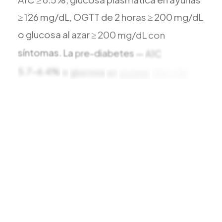
≥
126
mg/dL,
OGTT
de
2
horas
≥
200
mg/dL
o
glucosa
al
azar
≥
200
mg/dL
con
síntomas.
La
pre-diabetes
—
A1C
5.7-6.4%
o
glucosa
en
ayunas
100-125
—
es
la
ventana
donde
la
progresión
todavía
se
puede
revertir.
38.4
millones