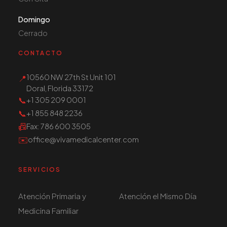
Domingo
Cerrado
CONTACTO
10560 NW 27th St Unit 101
📍
Doral, Florida 33172
📞
+1 305 209 0001
📞
+1 855 848 2236
📠
Fax
: 786 600 3505
✉️
office@vivamedicalcenter.com
SERVICIOS
Atención Primaria y
Atención el Mismo Día
Medicina Familiar