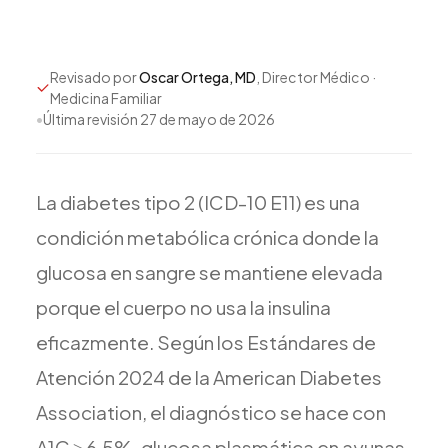
Todos los Servicios
Revisado por
Oscar Ortega, MD
, Director Médico ·
Medicina Familiar
•
Última revisión
27 de mayo de 2026
TDAH
Ansiedad
La
diabetes
tipo
2
(ICD-10
E11)
es
una
Depresión
Trastorno Bipolar
condición
metabólica
crónica
donde
la
Manejo de Medicamentos
glucosa
en
sangre
se
mantiene
elevada
Migraña
porque
el
cuerpo
no
usa
la
insulina
Neuropatía Periférica
eficazmente.
Según
los
Estándares
de
Vértigo y Mareo
Atención
2024
de
la
American
Diabetes
Todas las Condiciones
Association,
el
diagnóstico
se
hace
con
A1C
≥
6.5%,
glucosa
plasmática
en
ayunas