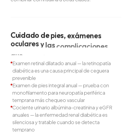
Cuidado
de
pies,
exámenes
oculares
y
las
complicaciones
que
examinamos
Examen retinal dilatado anual — la retinopatía
diabética es una causa principal de ceguera
prevenible
Examen de pies integral anual — prueba con
monofilamento para neuropatía periférica
temprana más chequeo vascular
Cociente urinario albúmina-creatinina y eGFR
anuales — la enfermedad renal diabética es
silenciosa y tratable cuando se detecta
temprano