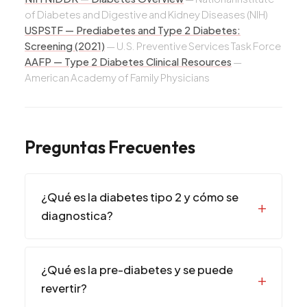
of Diabetes and Digestive and Kidney Diseases (NIH)
USPSTF — Prediabetes and Type 2 Diabetes:
Screening (2021)
—
U.S. Preventive Services Task Force
AAFP — Type 2 Diabetes Clinical Resources
—
American Academy of Family Physicians
Preguntas Frecuentes
¿Qué es la diabetes tipo 2 y cómo se
diagnostica?
¿Qué es la pre-diabetes y se puede
revertir?