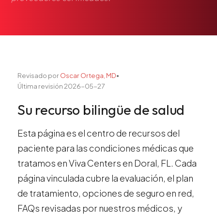
Pediatría
Salud del Adolescente
Salud de la Mujer
Tratamiento Hormonal
Medicina Concierge
Revisado por
Oscar Ortega, MD
•
Guía de Medicamentos
Última revisión
2026-05-27
Pruebas Genéticas
Su recurso bilingüe de salud
Terapia IV
Pérdida de Peso
Esta página es el centro de recursos del
Terapia con Péptidos
paciente para las condiciones médicas que
Inyecciones Articulares
tratamos en Viva Centers en Doral, FL. Cada
página vinculada cubre la evaluación, el plan
Escleroterapia
de tratamiento, opciones de seguro en red,
Laboratorio
FAQs revisadas por nuestros médicos, y
Neurología