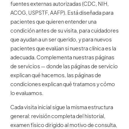
fuentes externas autorizadas (CDC, NIH,
Todos los Servicios
ACOG, USPSTF, AAFP). Está diseñada para
pacientes que quieren entender una
condición antes de su visita, para cuidadores
que ayudan a un ser querido, y para nuevos
TDAH
pacientes que evalúan si nuestra clínica es la
Ansiedad
adecuada. Complementa nuestras páginas
Depresión
de servicios — donde las páginas de servicio
Trastorno Bipolar
explican qué hacemos, las páginas de
Manejo de Medicamentos
condiciones explican qué tratamos y cómo
Migraña
lo evaluamos.
Neuropatía Periférica
Vértigo y Mareo
Cada visita inicial sigue la misma estructura
Todas las Condiciones
general: revisión completa del historial,
examen físico dirigido al motivo de consulta,