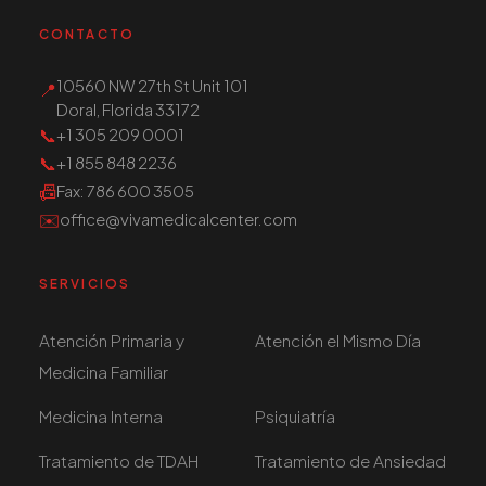
CONTACTO
10560 NW 27th St Unit 101
📍
Doral, Florida 33172
📞
+1 305 209 0001
📞
+1 855 848 2236
📠
Fax
: 786 600 3505
✉️
office@vivamedicalcenter.com
SERVICIOS
Atención Primaria y
Atención el Mismo Día
Medicina Familiar
Medicina Interna
Psiquiatría
Tratamiento de TDAH
Tratamiento de Ansiedad