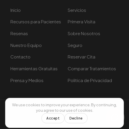
Inicio
Servicios
Recursos para Pacientes
Primera Visita
Resenas
Sobre Nosotros
Nuestro Equipo
Seguro
Contacto
Reservar Cita
Herramientas Gratuitas
Comparar Tratamientos
Prensa y Medios
Politica de Privacidad
We use cookies to improve your experience. By continuing,
you agree to our use of cookies.
Vivacenters © 2026. Todos los derechos reservados.
Accept
Decline
f
ig