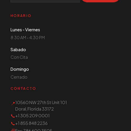
HORARIO
Lunes - Viernes
8:30 AM - 4:30 PM
Sabado
Con Cita
Domingo
Cerrado
CONTACTO
10560 NW 27th St Unit 101
📍
Doral, Florida 33172
📞
+1 305 209 0001
📞
+1 855 848 2236
📠
Fax
: 786 600 3505