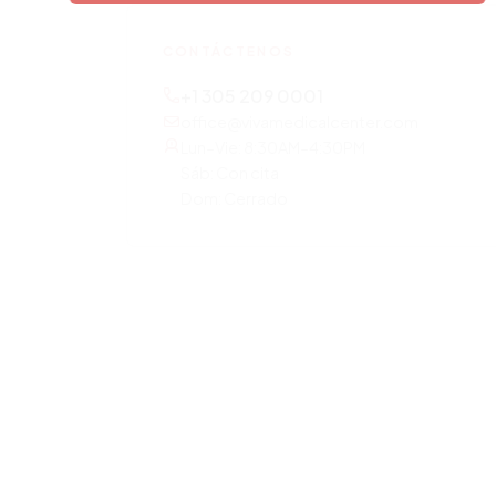
CONTÁCTENOS
+1 305 209 0001
office@vivamedicalcenter.com
Lun–Vie: 8:30AM–4:30PM
Sáb: Con cita
Dom: Cerrado
OTROS SERVICIOS
Atención Primaria
Medicina de Concierge
Laboratorio Diagnóstico
Chequeo Anual