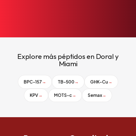
Explore más péptidos en Doral y
Miami
BPC-157
→
TB-500
→
GHK-Cu
→
KPV
→
MOTS-c
→
Semax
→