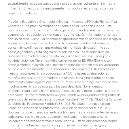
actualmente no autorizados para preparación rutinaria en farmacia.
Información educativa únicamente — discuta si es apropiado con
nuestros médicos.
Propósito Educativo y Orientación Médica — Aviso de la FDA y de Florida: Viva
Centers es una práctica médica con licencia en el Estado de Florida. Esta
página es solo información educativa general, ofrecida para que los pacientes
comprendan sus opciones y tengan una conversación informada y sin prisas
con un médico. Cualquier orientación que ofrecemos es brindada por, o bajo la
supervisión de, nuestros médicos con licencia en Florida y se basa en su
conocimiento clínico y en una evaluación individual de usted — no es un
consejo genérico, y esta página por sí sola no crea una relación médico-
paciente. Las declaraciones de esta página no han sido evaluadas por la
Administración de Alimentos y Medicamentos de los EE. UU. (FDA) y no son
consejo médico, diagnóstico ni recomendación de tratamiento. Salvo cuando
se indique expresamente una aprobación específica de la FDA, los péptidos
mencionados no están aprobados por la FDA, no hacemos afirmaciones
terapéuticas ni sobre enfermedades respecto a ellos, y no se ofrecen como
tratamiento para diagnosticar, tratar, curar ni prevenir ninguna enfermedad;
muchos no están aprobados para los usos descritos. No vendemos, ni
ofrecemos para uso humano, productos de 'solo para investigación' u otros no
aprobados. De conformidad con la ley de Florida — incluyendo los requisitos de
telesalud y del estándar de atención de Florida (§ 456.47, Fla. Stat.) y la Carta de
Derechos del Paciente de Florida (§ 381.026, Fla. Stat.) — un médico con
licencia en Florida debe primero evaluarlo, en persona o por telesalud, y
documentar que un medicamento es clínicamente apropiado antes de recetar
o dispensar cualquier cosa; cualquier medicamento recetado se surte
únicamente a través de farmacias con licencia. Usted tiene derecho a recibir
información sobre su diagnóstico, opciones de tratamiento, riesgos y