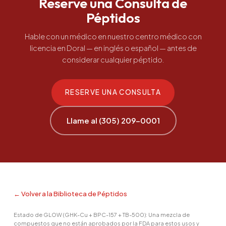
Reserve una Consulta de
Péptidos
Hable con un médico en nuestro centro médico con
licencia en Doral — en inglés o español — antes de
considerar cualquier péptido.
RESERVE UNA CONSULTA
Llame al (305) 209-0001
← Volver a la Biblioteca de Péptidos
Estado de GLOW (GHK-Cu + BPC-157 + TB-500): Una mezcla de
compuestos que no están aprobados por la FDA para estos usos y