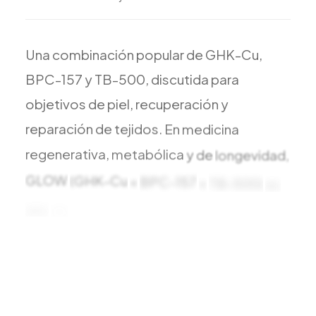
Una
combinación
popular
de
GHK-Cu,
BPC-157
y
TB-500,
discutida
para
objetivos
de
piel,
recuperación
y
reparación
de
tejidos.
En
medicina
regenerativa,
metabólica
y
de
longevidad,
GLOW
(GHK-Cu
+
BPC-157
+
TB-500)
es
uno
de
los
compuestos
que
más
interés
ha
despertado.
A
continuación,