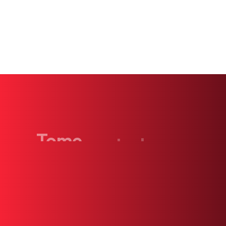
Pruebas Genéticas
Tome
control
de
su
salud
hoy.