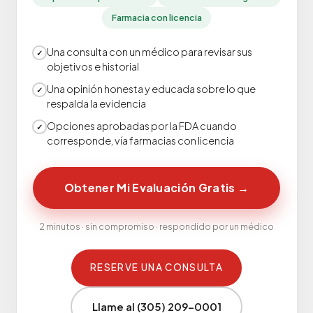
Farmacia con licencia
Una consulta con un médico para revisar sus
✓
objetivos e historial
Una opinión honesta y educada sobre lo que
✓
respalda la evidencia
Opciones aprobadas por la FDA cuando
✓
corresponde, vía farmacias con licencia
Obtener Mi Evaluación Gratis
→
2 minutos · sin compromiso · respondido por un médico
RESERVE UNA CONSULTA
Llame al (305) 209-0001