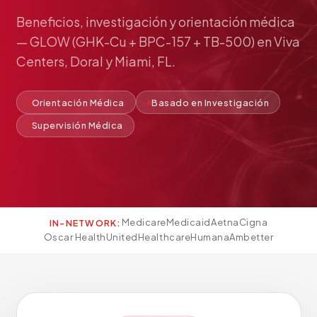
Pediatría
Beneficios,
investigación
y
orientación
médica
Salud del Adolescente
—
GLOW
(GHK-Cu
+
BPC-157
+
TB-500)
en
Viva
Salud de la Mujer
Centers,
Doral
y
Miami,
FL.
Tratamiento Hormonal
Medicina Concierge
Orientación Médica
Basado en Investigación
Guía de Medicamentos
Supervisión Médica
Pruebas Genéticas
Terapia IV
Pérdida de Peso
Terapia con Péptidos
Medicare
Medicaid
Aetna
Cigna
IN-NETWORK:
Inyecciones Articulares
Oscar Health
UnitedHealthcare
Humana
Ambetter
Escleroterapia
Laboratorio
Neurología