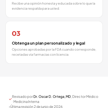
Recibe una opinión honesta y educada sobre lo que la
evidencia respalda para usted.
03
Obtenga un plan personalizado y legal
Opciones aprobadas por la FDA cuando corresponde,
recetadas vía farmacias con licencia.
Revisado por
Dr. Oscar D. Ortega, MD
, Director Médico
· Medicina Interna
•
Última revisión
2 de junio de 2026