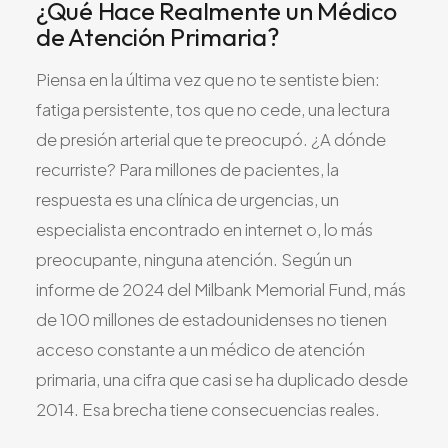
¿Qué Hace Realmente un Médico
Todos los Servicios
de Atención Primaria?
Piensa en la última vez que no te sentiste bien:
fatiga persistente, tos que no cede, una lectura
TDAH
de presión arterial que te preocupó. ¿A dónde
recurriste? Para millones de pacientes, la
Ansiedad
respuesta es una clínica de urgencias, un
Depresión
especialista encontrado en internet o, lo más
Trastorno Bipolar
preocupante, ninguna atención. Según un
Manejo de Medicamentos
informe de 2024 del Milbank Memorial Fund, más
Migraña
de 100 millones de estadounidenses no tienen
Neuropatía Periférica
acceso constante a un médico de atención
Vértigo y Mareo
primaria, una cifra que casi se ha duplicado desde
Todas las Condiciones
2014. Esa brecha tiene consecuencias reales.