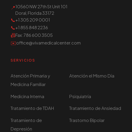
10560 NW 27th St Unit 101
📍
Doral, Florida 33172
📞
+1 305 209 0001
📞
+1 855 848 2236
📠
Fax
: 786 600 3505
✉️
office@vivamedicalcenter.com
SERVICIOS
Atención Primaria y
Atención el Mismo Día
Medicina Familiar
Medicina Interna
Psiquiatría
Tratamiento de TDAH
Tratamiento de Ansiedad
Tratamiento de
Trastorno Bipolar
Depresión