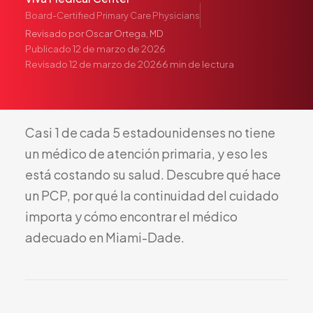
Pediatría
Board-Certified Primary Care Physicians
Salud del Adolescente
Revisado por
Oscar Ortega, MD
Publicado
12 de marzo de 2026
Salud de la Mujer
Revisado
12 de marzo de 2026
6
min de lectura
Tratamiento Hormonal
Medicina Concierge
Guía de Medicamentos
Casi
1
de
cada
5
estadounidenses
no
tiene
Pruebas Genéticas
un
médico
de
atención
primaria,
y
eso
les
Terapia IV
está
costando
su
salud.
Descubre
qué
hace
Pérdida de Peso
un
PCP,
por
qué
la
continuidad
del
cuidado
Terapia con Péptidos
importa
y
cómo
encontrar
el
médico
Inyecciones Articulares
adecuado
en
Miami-Dade.
Escleroterapia
Laboratorio
Neurología