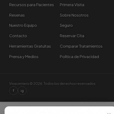
Recursos para Pacientes
Primera Visita
Resenas
Sobre Nosotros
Nuestro Equipo
Seguro
Contacto
Reservar Cita
Herramientas Gratuitas
Comparar Tratamientos
Prensa y Medios
Politica de Privacidad
Vivacenters © 2026. Todos los derechos reservados.
f
ig
×