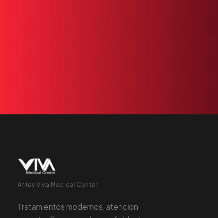
Nuestro
equipo
está
listo
para
atenderle.
Reserve
una
cita
o
llámenos
+1 305 209 0001
RESERVAR
Antes Viva Medical Center
Tratamientos modernos, atencion