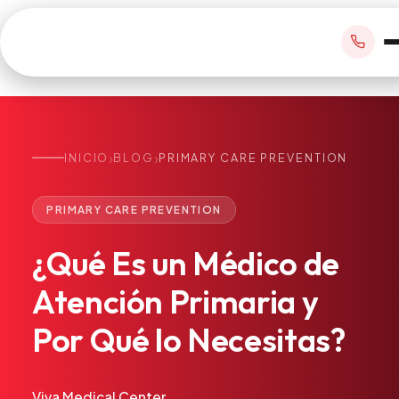
›
›
INICIO
BLOG
PRIMARY CARE PREVENTION
RESERVAR CITA
PRIMARY CARE PREVENTION
+1 305 209 0001
¿Qué
Es
un
Médico
de
office@vivamedicalcenter.com
Atención Primaria
Atención
Primaria
y
Lun–Vie 8:30AM–4:30PM · Sáb con cita
Atención el Mismo Día
Por
Qué
lo
Necesitas?
Medicina Interna
Psiquiatría
Telemedicina
Viva Medical Center