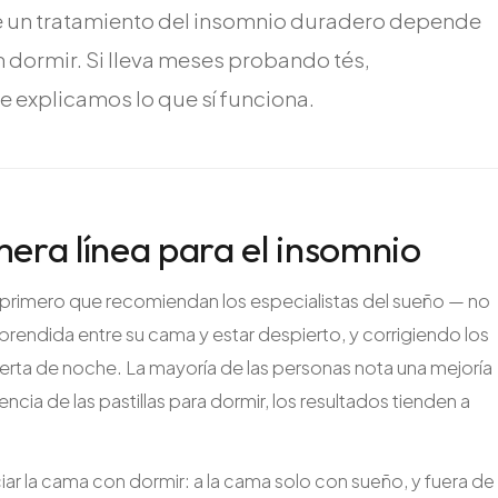
e un tratamiento del insomnio duradero depende
 dormir. Si lleva meses probando tés,
e explicamos lo que sí funciona.
mera línea para el insomnio
o primero que recomiendan los especialistas del sueño — no
endida entre su cama y estar despierto, y corrigiendo los
rta de noche. La mayoría de las personas nota una mejoría
ncia de las pastillas para dormir, los resultados tienden a
iar la cama con dormir: a la cama solo con sueño, y fuera de