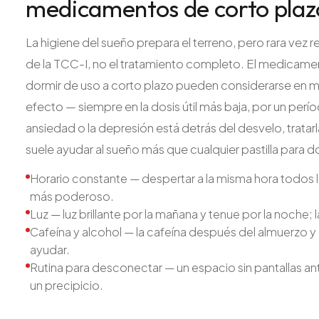
medicamentos de corto plaz
La higiene del sueño prepara el terreno, pero rara vez 
de la TCC-I, no el tratamiento completo. El medicamento
dormir de uso a corto plazo pueden considerarse en 
efecto — siempre en la dosis útil más baja, por un per
ansiedad o la depresión está detrás del desvelo, trat
suele ayudar al sueño más que cualquier pastilla para d
Horario constante — despertar a la misma hora todos lo
más poderoso.
Luz — luz brillante por la mañana y tenue por la noche; la 
Cafeína y alcohol — la cafeína después del almuerzo 
ayudar.
Rutina para desconectar — un espacio sin pantallas ant
un precipicio.