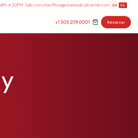
AM–4:30PM · Sáb con cita
office@vivamedicalcenter.com
EN
ES
+1 305 209 0001
Reservar
 y