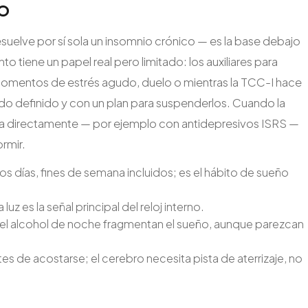
o
resuelve por sí sola un insomnio crónico — es la base debajo
 tiene un papel real pero limitado: los auxiliares para
momentos de estrés agudo, duelo o mientras la TCC-I hace
íodo definido y con un plan para suspenderlos. Cuando la
arla directamente — por ejemplo con antidepresivos ISRS —
ormir.
s días, fines de semana incluidos; es el hábito de sueño
luz es la señal principal del reloj interno.
y el alcohol de noche fragmentan el sueño, aunque parezcan
es de acostarse; el cerebro necesita pista de aterrizaje, no