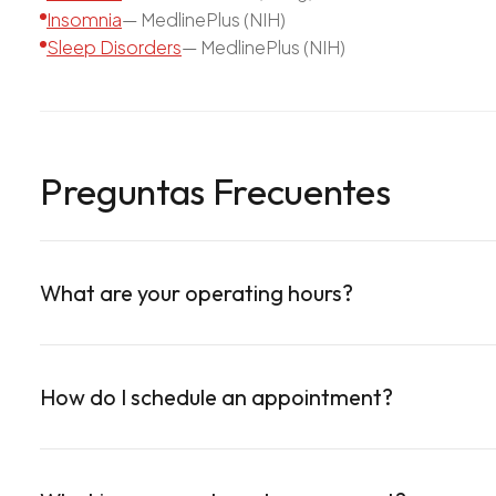
Insomnia
—
MedlinePlus (NIH)
Sleep Disorders
—
MedlinePlus (NIH)
Preguntas Frecuentes
What are your operating hours?
We are open Monday through Friday, 8:30AM–4:30P
available by request. We are closed on Sundays.
How do I schedule an appointment?
You can schedule by calling us at +1 305 209 0001, b