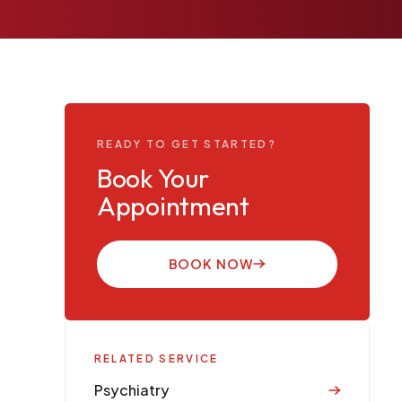
READY TO GET STARTED?
Book Your
Appointment
BOOK NOW
RELATED SERVICE
Psychiatry