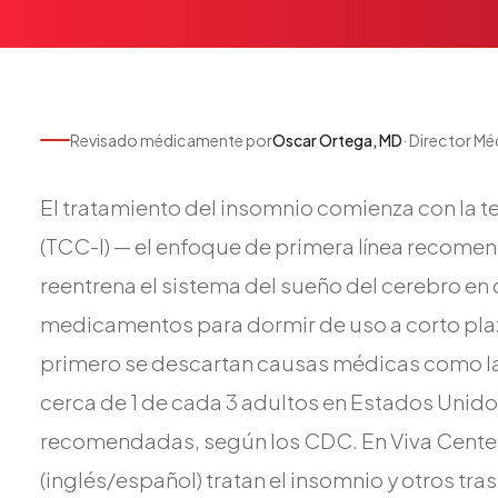
Revisado médicamente por
Oscar Ortega, MD
· Director M
El tratamiento del insomnio comienza con la t
(TCC-I) — el enfoque de primera línea recome
reentrena el sistema del sueño del cerebro en
medicamentos para dormir de uso a corto plaz
primero se descartan causas médicas como l
cerca de 1 de cada 3 adultos en Estados Unid
recomendadas, según los CDC. En Viva Centers,
(inglés/español) tratan el insomnio y otros t