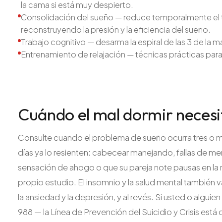
la cama si está muy despierto.
Consolidación del sueño — reduce temporalmente el t
reconstruyendo la presión y la eficiencia del sueño.
Trabajo cognitivo — desarma la espiral de las 3 de la m
Entrenamiento de relajación — técnicas prácticas pa
Cuándo el mal dormir necesi
Consulte cuando el problema de sueño ocurra tres o m
días ya lo resienten: cabecear manejando, fallas de m
sensación de ahogo o que su pareja note pausas en la 
propio estudio. El insomnio y la salud mental también v
la ansiedad y la depresión, y al revés. Si usted o alguie
988 — la Línea de Prevención del Suicidio y Crisis es