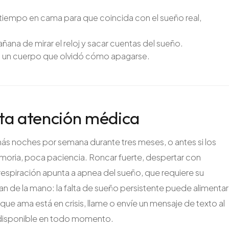
iempo en cama para que coincida con el sueño real,
añana de mirar el reloj y sacar cuentas del sueño.
ra un cuerpo que olvidó cómo apagarse.
ta atención médica
ás noches por semana durante tres meses, o antes si los
emoria, poca paciencia. Roncar fuerte, despertar con
respiración apunta a apnea del sueño, que requiere su
an de la mano: la falta de sueño persistente puede alimentar
n que ama está en crisis, llame o envíe un mensaje de texto al
tá disponible en todo momento.