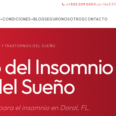
📞 +1 305 209 0001
Lun–Vie 8:30
S
CONDICIONES
BLOG
SEGURO
NOSOTROS
CONTACTO
O Y TRASTORNOS DEL SUEÑO
 del Insomnio
del Sueño
ara el insomnio en Doral, FL.