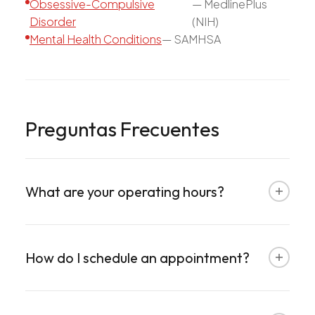
Obsessive-Compulsive
—
MedlinePlus
Disorder
(NIH)
Mental Health Conditions
—
SAMHSA
Preguntas Frecuentes
What are your operating hours?
We are open Monday through Friday, 8:30AM–
4:30PM. Saturday appointments are available
How do I schedule an appointment?
by request. We are closed on Sundays.
You can schedule by calling us at +1 305 209