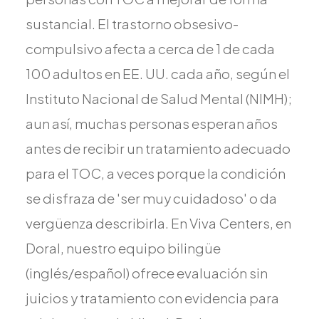
Todos los Servicios
sustancial. El trastorno obsesivo-
compulsivo afecta a cerca de 1 de cada
100 adultos en EE. UU. cada año, según el
Instituto Nacional de Salud Mental (NIMH);
TDAH
Ansiedad
aun así, muchas personas esperan años
Depresión
antes de recibir un tratamiento adecuado
Trastorno Bipolar
para el TOC, a veces porque la condición
Manejo de Medicamentos
se disfraza de 'ser muy cuidadoso' o da
Migraña
vergüenza describirla. En Viva Centers, en
Neuropatía Periférica
Doral, nuestro equipo bilingüe
Vértigo y Mareo
(inglés/español) ofrece evaluación sin
Todas las Condiciones
juicios y tratamiento con evidencia para