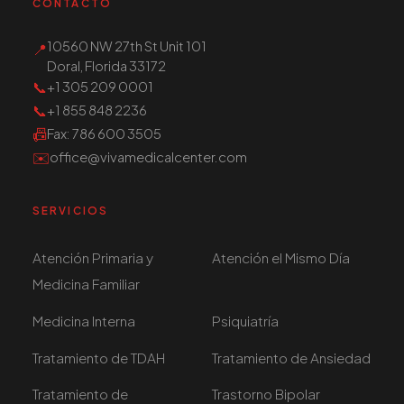
CONTACTO
10560 NW 27th St Unit 101
📍
Doral, Florida 33172
📞
+1 305 209 0001
📞
+1 855 848 2236
📠
Fax
: 786 600 3505
✉️
office@vivamedicalcenter.com
SERVICIOS
Atención Primaria y
Atención el Mismo Día
Medicina Familiar
Medicina Interna
Psiquiatría
Tratamiento de TDAH
Tratamiento de Ansiedad
Tratamiento de
Trastorno Bipolar