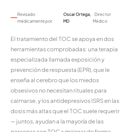
Pediatría
Revisado
Oscar Ortega,
· Director
Salud del Adolescente
médicamente por
MD
Médico
Salud de la Mujer
Tratamiento Hormonal
El tratamiento del TOC se apoya en dos
Medicina Concierge
herramientas comprobadas: una terapia
Guía de Medicamentos
especializada llamada exposición y
Pruebas Genéticas
prevención de respuesta (EPR), que le
Terapia IV
enseña al cerebro que los miedos
Pérdida de Peso
Terapia con Péptidos
obsesivos no necesitan rituales para
Inyecciones Articulares
calmarse, y los antidepresivos ISRS en las
Escleroterapia
dosis más altas que el TOC suele requerir
Laboratorio
— juntos, ayudan a la mayoría de las
Neurología
personas con TOC a mejorar de forma