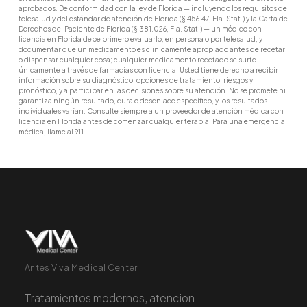
aprobados. De conformidad con la ley de Florida — incluyendo los requisitos de
telesalud y del estándar de atención de Florida (§ 456.47, Fla. Stat.) y la Carta de
Derechos del Paciente de Florida (§ 381.026, Fla. Stat.) — un médico con
licencia en Florida debe primero evaluarlo, en persona o por telesalud, y
documentar que un medicamento es clínicamente apropiado antes de recetar
o dispensar cualquier cosa; cualquier medicamento recetado se surte
únicamente a través de farmacias con licencia. Usted tiene derecho a recibir
información sobre su diagnóstico, opciones de tratamiento, riesgos y
pronóstico, y a participar en las decisiones sobre su atención. No se promete ni
garantiza ningún resultado, cura o desenlace específico, y los resultados
individuales varían. Consulte siempre a un proveedor de atención médica con
licencia en Florida antes de comenzar cualquier terapia. Para una emergencia
médica, llame al 911.
Antes Viva Medical Center
Tratamientos modernos, atencion