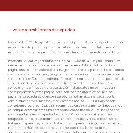
← Volver a la Biblioteca de Péptidos
Estado de KPV: No aprobado por la FDA para estos usos y actualmente
no autorizado para preparación rutinaria en farmacia. Información
educativa únicamente — discuta la evidencia con nuestros médicos.
Propósito Educativo y Orientación Médica — Aviso de la FDA y de Florida: Viva
Centers es una práctica médica con licencia en el Estado de Florida. Esta
página es solo información educativa general, ofrecida para que los pacientes
comprendan sus opciones y tengan una conversación informada y sin prisas
con un médico. Cualquier orientación que ofrecemos es brindada por, o bajo la
supervisión de, nuestros médicos con licencia en Florida y se basa en su
conocimiento clínico y en una evaluación individual de usted — no es un
consejo genérico, y esta página por sí sola no crea una relación médico-
paciente. Las declaraciones de esta página no han sido evaluadas por la
Administración de Alimentos y Medicamentos de los EE. UU. (FDA) y no son
consejo médico, diagnóstico ni recomendación de tratamiento. Salvo cuando
se indique expresamente una aprobación específica de la FDA, los péptidos
mencionados no están aprobados por la FDA, no hacemos afirmaciones
terapéuticas ni sobre enfermedades respecto a ellos, y no se ofrecen como
tratamiento para diagnosticar, tratar, curar ni prevenir ninguna enfermedad;
muchos no están aprobados para los usos descritos. No vendemos, ni
ofrecemos para uso humano, productos de 'solo para investigación' u otros no