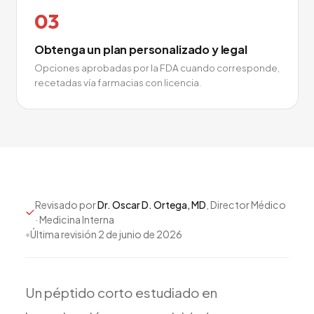
03
Obtenga un plan personalizado y legal
Opciones aprobadas por la FDA cuando corresponde,
recetadas vía farmacias con licencia.
Revisado por
Dr. Oscar D. Ortega, MD
, Director Médico
· Medicina Interna
•
Última revisión
2 de junio de 2026
Un
péptido
corto
estudiado
en