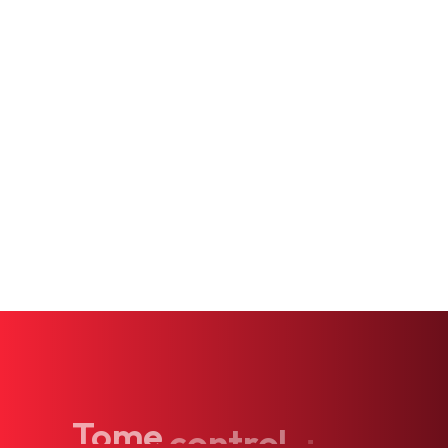
Tratamiento Hormonal
Servicios IV
Servicios Psiquiátricos
Medicina Interna
Pruebas Genéticas
Tome
control
de