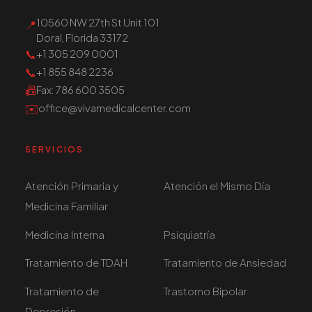
10560 NW 27th St Unit 101
📍
Doral, Florida 33172
📞
+1 305 209 0001
📞
+1 855 848 2236
📠
Fax
: 786 600 3505
✉️
office@vivamedicalcenter.com
SERVICIOS
Atención Primaria y
Atención el Mismo Día
Medicina Familiar
Medicina Interna
Psiquiatría
Tratamiento de TDAH
Tratamiento de Ansiedad
Tratamiento de
Trastorno Bipolar
Depresión