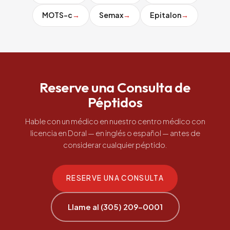
MOTS-c
→
Semax
→
Epitalon
→
Reserve una Consulta de
Péptidos
Hable con un médico en nuestro centro médico con
licencia en Doral — en inglés o español — antes de
considerar cualquier péptido.
RESERVE UNA CONSULTA
Llame al (305) 209-0001