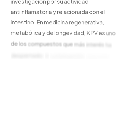
investigación
por
su
actividad
antiinflamatoria
y
relacionada
con
el
intestino.
En
medicina
regenerativa,
metabólica
y
de
longevidad,
KPV
es
uno
de
los
compuestos
que
más
interés
ha
despertado.
A
continuación,
nuestros
médicos
resumen
los