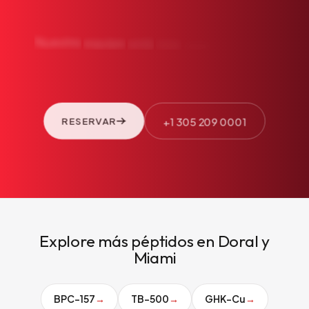
su
salud
Nuestro
equipo
está
listo
para
atenderle.
Reserve
una
+1 305 209 0001
RESERVAR
Explore más péptidos en Doral y
Miami
BPC-157
→
TB-500
→
GHK-Cu
→