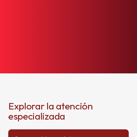
Nuestro
equipo
está
listo
para
atenderle.
Reserve
una
cita
o
llámenos
directamente.
+1 305 209 0001
RESERVAR
Explorar la atención
especializada