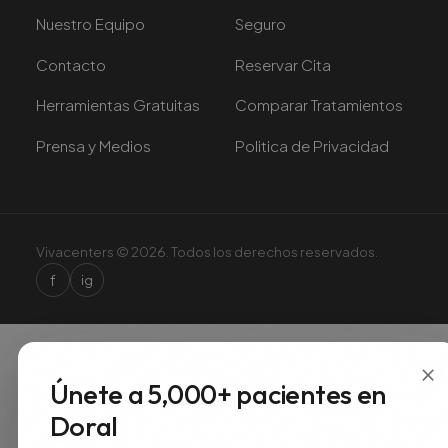
Nuestro Equipo
Seguro
Contacto
Reservar Cita
Herramientas Gratuitas
Comparar Tratamientos
Prensa y Medios
Politica de Privacidad
Vivacenters © 2026. Todos los derechos reservados.
f
ig
×
Únete a 5,000+ pacientes en
Doral