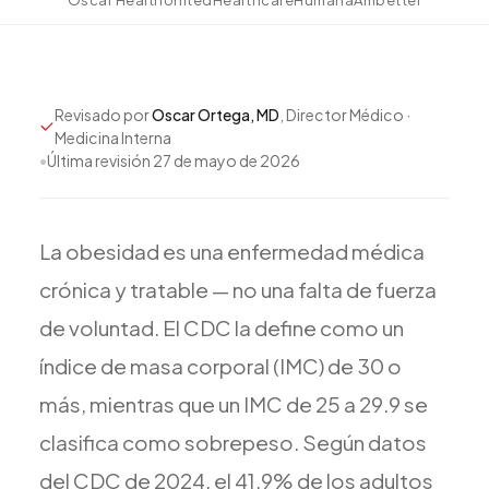
Todos los Servicios
Revisado por
Oscar Ortega, MD
, Director Médico ·
Medicina Interna
TDAH
•
Última revisión
27 de mayo de 2026
Ansiedad
Depresión
La
obesidad
es
una
enfermedad
médica
Trastorno Bipolar
crónica
y
tratable
—
no
una
falta
de
fuerza
Manejo de Medicamentos
Migraña
de
voluntad.
El
CDC
la
define
como
un
Neuropatía Periférica
índice
de
masa
corporal
(IMC)
de
30
o
Vértigo y Mareo
más,
mientras
que
un
IMC
de
25
a
29.9
se
Todas las Condiciones
clasifica
como
sobrepeso.
Según
datos
del
CDC
de
2024,
el
41.9%
de
los
adultos