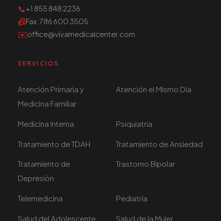
📞
+1 855 848 2236
📠
Fax
: 786 600 3505
✉️
office@vivamedicalcenter.com
SERVICIOS
Atención Primaria y
Atención el Mismo Día
Medicina Familiar
Medicina Interna
Psiquiatría
Tratamiento de TDAH
Tratamiento de Ansiedad
Tratamiento de
Trastorno Bipolar
Depresión
Telemedicina
Pediatría
Salud del Adolescente
Salud de la Mujer