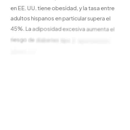
en
EE.
UU.
tiene
obesidad,
y
la
tasa
entre
adultos
hispanos
en
particular
supera
el
45%.
La
adiposidad
excesiva
aumenta
el
riesgo
de
diabetes
tipo
2,
hipertensión,
apnea
del
sueño,
hígado
graso,
falla
articular
y
varios
tipos
de
cáncer.
En
Viva
Centers