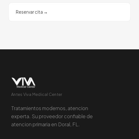
Reservar cita
→
Antes Viva Medical Center
Tratamientos modernos, atencion
experta. Su proveedor confiable de
atencion primaria en Doral, FL.