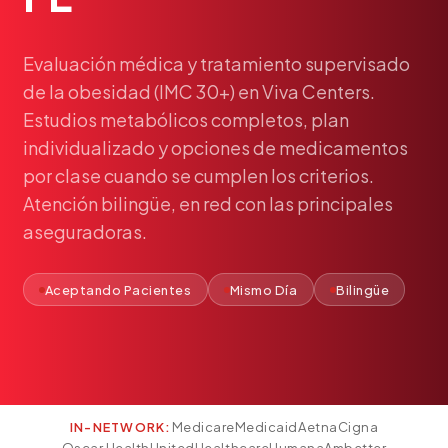
Pediatría
Salud del Adolescente
Evaluación
médica
y
tratamiento
supervisado
Salud de la Mujer
de
la
obesidad
(IMC
30+)
en
Viva
Centers.
Tratamiento Hormonal
Estudios
metabólicos
completos,
plan
Medicina Concierge
individualizado
y
opciones
de
medicamentos
por
clase
cuando
se
cumplen
los
criterios.
Guía de Medicamentos
Atención
bilingüe,
en
red
con
las
principales
Pruebas Genéticas
aseguradoras.
Terapia IV
Pérdida de Peso
Aceptando Pacientes
Mismo Día
Bilingüe
Terapia con Péptidos
Inyecciones Articulares
Escleroterapia
Laboratorio
Medicare
Medicaid
Aetna
Cigna
IN-NETWORK:
Neurología
Oscar Health
UnitedHealthcare
Humana
Ambetter