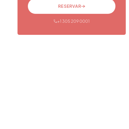
RESERVAR
+1 305 209 0001
CONTÁCTENOS
+1 305 209 0001
office@vivamedicalcenter.com
Lun–Vie: 8:30AM–4:30PM
Sáb: Con cita
Dom: Cerrado
OTROS SERVICIOS
Atención Primaria